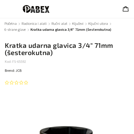
Početna
/
Radionica i alati
/
Ručni alat
/
Ključevi
/
Ključni utora
/
6-strane glave
/
Kratka udarna glavica 3/4" 71mm (šesterokutna)
Kratka udarna glavica 3/4" 71mm
(šesterokutna)
Kod:
FS-65592
Brend:
JCB