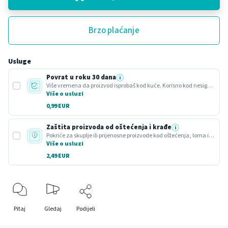
Brzo plaćanje
Usluge
Povrat u roku 30 dana
i
Više vremena da proizvod isprobaš kod kuće. Korisno kod nesigurnog odabira ili poklona.
Više o usluzi
0,99 EUR
Zaštita proizvoda od oštećenja i krađe
i
Pokriće za skuplje ili prijenosne proizvode kod oštećenja, loma ili krađe.
Više o usluzi
2,49 EUR
Pitaj
Gledaj
Podijeli