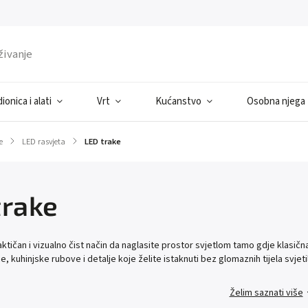
ionica i alati
Vrt
Kućanstvo
Osobna njega
e
/
LED rasvjeta
/
LED trake
trake
aktičan i vizualno čist način da naglasite prostor svjetlom tamo gdje klasič
e, kuhinjske rubove i detalje koje želite istaknuti bez glomaznih tijela svjeti
Želim saznati više