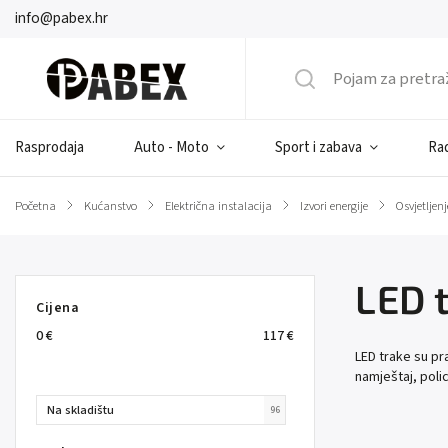
info@pabex.hr
Rasprodaja
Auto - Moto
Sport i zabava
Rad
Početna
/
Kućanstvo
/
Električna instalacija
/
Izvori energije
/
Osvjetljenj
LED 
Cijena
0
€
117
€
LED trake su pr
namještaj, polic
Na skladištu
96