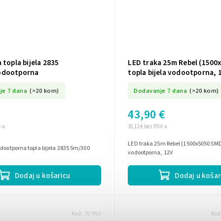
 topla bijela 2835
LED traka 25m Rebel (1500
odootporna
topla bijela vodootporna, 
je 7 dana
(>20 kom)
Dodavanje 7 dana
(>20 kom)
43,90 €
V-a
35,12 € bez PDV-a
LED traka 25m Rebel (1500x5050 SMD)
dootporna topla bijela 2835 5m/300
vodootporna, 12V
Dodaj u košaricu
Dodaj u košar
Kod:
70-992-
Kod