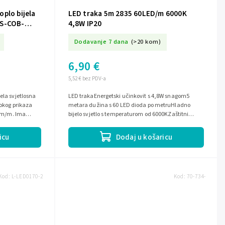
plo bijela
LED traka 5m 2835 60LED/m 6000K
LS-COB-
4,8W IP20
Dodavanje 7 dana
(>20 kom)
6,90 €
5,52 € bez PDV-a
ela svjetlosna
LED trakaEnergetski učinkovit s 4,8W snagom5
sokog prikaza
metara dužina s 60 LED dioda po metruHladno
0 lm/m. Ima
bijelo svjetlo s temperaturom od 6000KZaštitni
omotač IP20 pogodan za suhe prostore
icu
Dodaj u košaricu
Kod:
L-LED0170-2
Kod:
70-734-