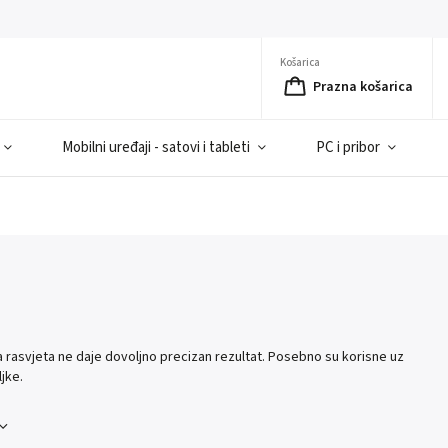
Košarica
Prazna košarica
Mobilni uređaji - satovi i tableti
PC i pribor
na rasvjeta ne daje dovoljno precizan rezultat. Posebno su korisne uz
ljke.