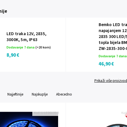
ije
Bemko LED tra
napajanjem 1
LED traka 12V, 2835,
2835 300 LED/
3000K, 5m, IP63
topla bijela B
Dodavanje 7 dana
(>20 kom)
ZW-2835-300-
8,90 €
Dodavanje 7 dan
46,90 €
Prikaži više proizvo
Najjeftinije
Najskuplje
Abecedno
Kod:
L-LED0135-3
Kod