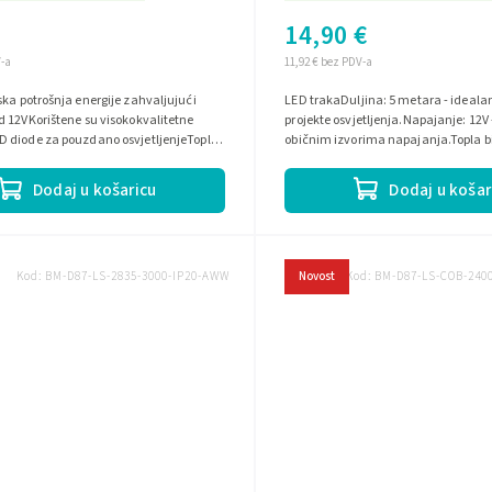
14,90 €
V-a
11,92 € bez PDV-a
ka potrošnja energije zahvaljujući
LED trakaDuljina: 5 metara - ideala
 12VKorištene su visokokvalitetne
projekte osvjetljenja.Napajanje: 12V
 diode za pouzdano osvjetljenjeTopla
običnim izvorima napajanja.Topla bij
3000K za ugodno...
stvara ugodnu atmosferu u...
Dodaj u košaricu
Dodaj u košar
Kod:
BM-D87-LS-2835-3000-IP20-AWW
Novost
Kod:
BM-D87-LS-COB-240