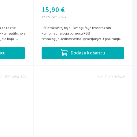
15,90 €
12,72 € bez PDV-a
n za razne
LED trakaBroj boja: Omogućuje izbor raznih
 - kompatibilno s
kombinacija boja pomoću RGB
ela boja -
tehnologije.Jednostavno upravljanje: U pakiranju
se nalazi daljinski upravljač za ugodno
podešavanje...
icu
Dodaj u košaricu
00-IP20-AWW-12V
Kod:
O-LD-9/5M/6