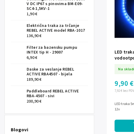
V DC IP67 s pinovima BM-E09-
SC4-1,5KV-1
1,90 €
Električna traka za trčanje
REBEL ACTIVE model RBA-1017
136,90 €
Filter za bazensku pumpu
LED traka
INTEX tip H - 29007
vodootpo
6,90 €
Na sklad
Daske za veslanje REBEL
ACTIVE RBA4507 - bijela
189,90 €
9,90 €
Paddleboard REBEL ACTIVE
7,92 € bez PD
RBA-4507 - sivi
200,90 €
LED traka 5
12v
Blogovi