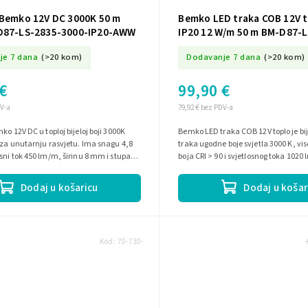
 Bemko 12V DC 3000K 50 m
Bemko LED traka COB 12V to
D87-LS-2835-3000-IP20-AWW
IP20 12 W/m 50 m BM-D87-
24000-IP20-AWW-12V
je 7 dana
(>20 kom)
Dodavanje 7 dana
(>20 kom)
€
99,90 €
DV-a
79,92 € bez PDV-a
ko 12V DC u toploj bijeloj boji 3000K
Bemko LED traka COB 12V toplo je bij
 za unutarnju rasvjetu. Ima snagu 4,8
traka ugodne boje svjetla 3000 K, vi
sni tok 450 lm/m, širinu 8 mm i stupanj
boja CRI > 90 i svjetlosnog toka 102
 Paket...
snagu 12 W/m, širinu 8...
Dodaj u košaricu
Dodaj u košar
Kod:
70-730-