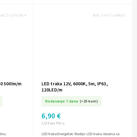
Kod:
O-LD-9/5M/4
Kod:
O-AD-TL-6489L6
20 500lm/m
LED traka 12V, 6000K, 5m, IP63,
120LED/m
Dodavanje 7 dana
(>20 kom)
6,90 €
5,52 € bez PDV-a
ilnu
LED trakaEnergetski štedljiv LED traka idealna za