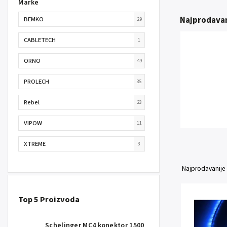
Marke
Najprodavan
BEMKO
29
CABLETECH
1
ORNO
49
PROLECH
35
Rebel
23
VIPOW
11
XTREME
3
Najprodavanije
Top 5 Proizvoda
Schelinger MC4 konektor 1500