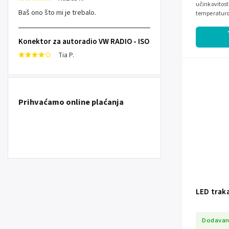
učinkovitost.
Baš ono što mi je trebalo.
temperaturom
idealno za os
Konektor za autoradio VW RADIO - ISO
Tia P.
Prihvaćamo online plaćanja
LED trak
Dodavan