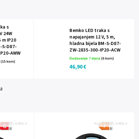
ka s
Bemko LED traka s
2V 24W
napajanjem 12 V, 5 m,
5 m IP20
hladna bijela BM-S-D87-
M-S-D87-
ZW-2835-300-IP20-ACW
IP20-AWW
Dodavanje 7 dana
(6 kom)
a
(15 kom)
46,90 €
da
:
O-AD-TL-6489L4
Kod:
O-AD-TL-6488L4