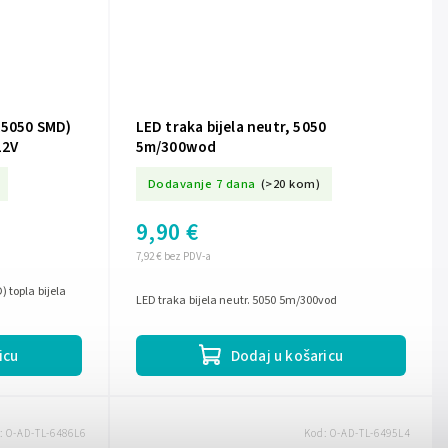
x5050 SMD)
LED traka bijela neutr, 5050
12V
5m/300wod
Dodavanje 7 dana
(>20 kom)
9,90 €
7,92 € bez PDV-a
 topla bijela
LED traka bijela neutr. 5050 5m/300vod
icu
Dodaj u košaricu
:
O-AD-TL-6486L6
Kod:
O-AD-TL-6495L4