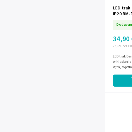
LED trak
IP20 BM-
Dodavan
34,90 
27,92 € bez P
LED trak Bem
prikladan je
W/m, svjetlo
zaštite IP20.