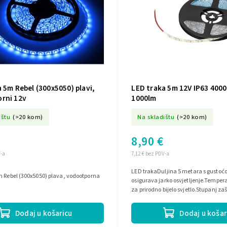
 5m Rebel (300x5050) plavi,
LED traka 5m 12V IP63 400
rni 12v
1000lm
ištu
(>20 kom)
Na skladištu
(>20 kom)
8,90 €
V-a
7,12 € bez PDV-a
LED trakaDuljina 5 metara s gusto
m Rebel (300x5050) plava, vodootporna
osigurava jarko osvjetljenje.Temper
za prirodno bijelo svjetlo.Stupanj zašt
zaštićeno od prašine i...
Dodaj u košaricu
Dodaj u košar