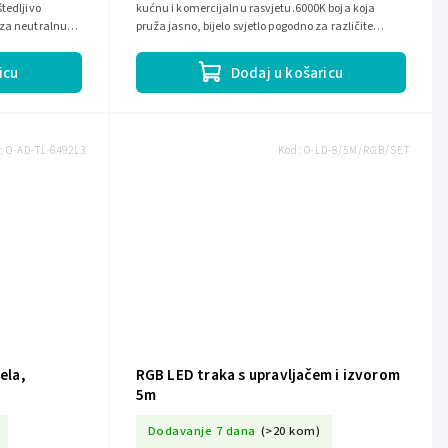
tedljivo
kućnu i komercijalnu rasvjetu.6000K boja koja
 za neutralnu
pruža jasno, bijelo svjetlo pogodno za različite
a...
primjene.IP63 zaštita osigurava...
icu
Dodaj u košaricu
:
O-AD-TL-6492L3
Kod:
O-LD-8/5M/RGB/SET
ela,
RGB LED traka s upravljačem i izvorom
5m
Dodavanje 7 dana
(>20 kom)