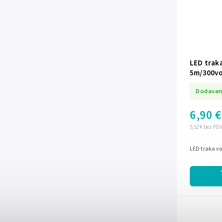
LED traka
5m/300v
Dodavan
6,90 €
5,52 € bez PD
LED traka vo