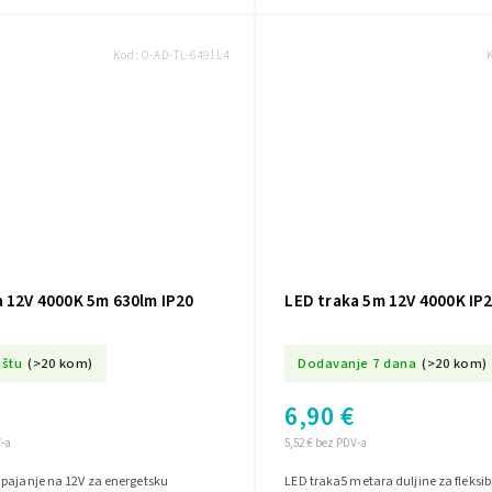
Kod:
O-AD-TL-6491L4
a 12V 4000K 5m 630lm IP20
LED traka 5m 12V 4000K IP
ištu
(>20 kom)
Dodavanje 7 dana
(>20 kom)
6,90 €
V-a
5,52 € bez PDV-a
pajanje na 12V za energetsku
LED traka5 metara duljine za fleksib