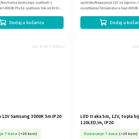
Neutralna bijela boja svjetlosti s
upotrebuNapajanje 12V za sigurno i š
 4000K.Pruža svjetlosni tok od 630 lm,
osvjetljenjeTemperatura boje 4000K
vjetljavanje...
bijelu svjetlostIP20 zaštita, idealno z
Dodaj u košaricu
Dodaj u košar
Kod:
O-AD-TL-6491L3
Kod
a 12V Samsung 3000K 5m IP20
LED traka 5m, 12V, topla bij
120LED/m, IP20
je 7 dana
(>20 kom)
Dodavanje 7 dana
(>20 kom)