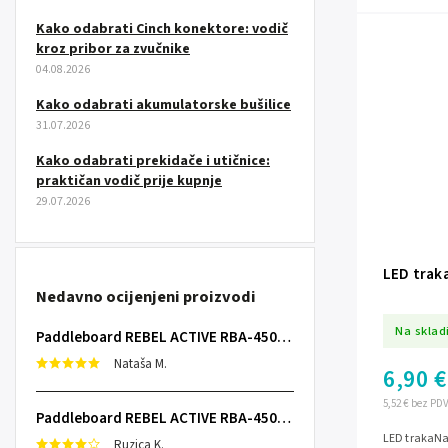
Kako odabrati Cinch konektore: vodič
kroz pribor za zvučnike
04.08.2026
Kako odabrati akumulatorske bušilice
31.07.2026
Kako odabrati prekidače i utičnice:
praktičan vodič prije kupnje
29.07.2026
LED trak
Nedavno ocijenjeni proizvodi
Na sklad
Paddleboard REBEL ACTIVE RBA-4507 - sivi
Nataša M.
6,90 €
5,52 € bez PD
Paddleboard REBEL ACTIVE RBA-4507 - sivi
LED trakaNa
Ruzica K.