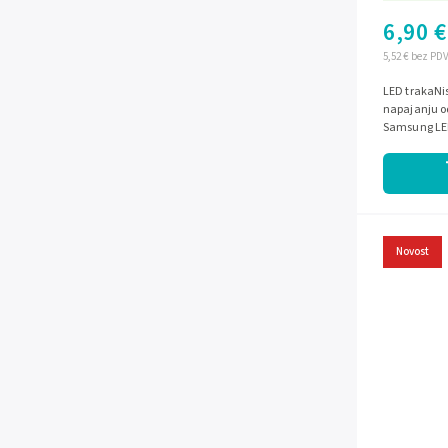
6,90 €
5,52 € bez PD
LED trakaNis
napajanju od
Samsung LED
bijela boja 
Novost