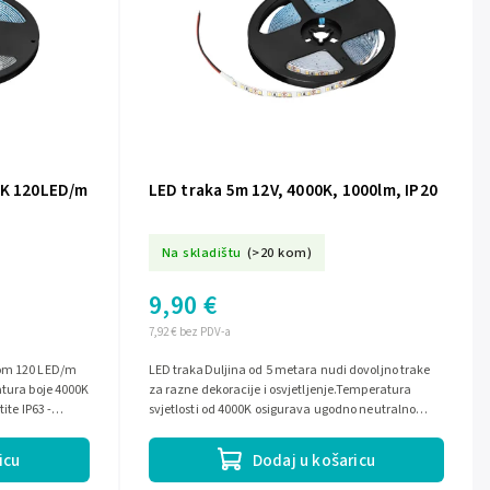
0K 120LED/m
LED traka 5m 12V, 4000K, 1000lm, IP20
Na skladištu
(>20 kom)
9,90 €
7,92 € bez PDV-a
ćom 120 LED/m
LED trakaDuljina od 5 metara nudi dovoljno trake
atura boje 4000K
za razne dekoracije i osvjetljenje.Temperatura
ite IP63 -
svjetlosti od 4000K osigurava ugodno neutralno
bijelo osvjetljenje.Svjetlosni tok...
icu
Dodaj u košaricu