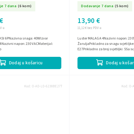
je 7 dana
(6 kom)
Dodavanje 7 dana
(5 kom)
€
13,90 €
DV-a
11,12 € bez PDV-a
KSI 6PNazivna snaga: 40WIzvor
Luster MALAGA 4Nazivni napon: 230VT
E14Nazivni napon: 230 VACMaterijal:
ŽaruljaPrikladno za snagu svjetiljke
o
E27Prikladno za broj svjetiljki: 5Sa s
izvorom: neMaterijal kućišta:...
Dodaj u košaricu
Dodaj u košar
Kod:
O-AD-LD-6238BE27T
Kod:
O-