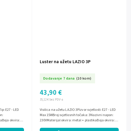
Luster na užetu LAZIO 3P
Dodavanje 7 dana
(10 kom)
43,90 €
35,12 € bez PDV-a
ip: E27 - LED
Visilica na užetu LAZIO 3PIzvor svjetlosti: E27 - LED
on:
Max 15WBroj svjetlosnih točaka: 3Nazivni napon:
kaBoja okvira:
230VMaterijal okvira: metal + plastikaBoja okvira:
Crna