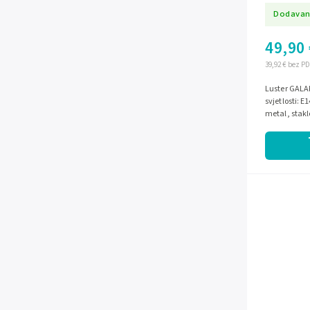
Dodavan
49,90 
39,92 € bez P
Luster GALA
svjetlosti: 
metal, stakl