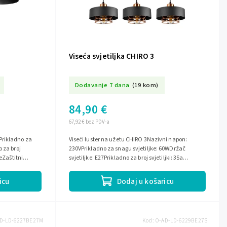
Viseća svjetiljka CHIRO 3
Dodavanje 7 dana
(19 kom)
84,90 €
67,92 € bez PDV-a
Prikladno za
Viseći luster na užetu CHIRO 3Nazivni napon:
 za broj
230VPrikladno za snagu svjetiljke: 60WDržač
neZaštitni
svjetiljke: E27Prikladno za broj svjetiljki: 3Sa
žaruljama: neStupanj zaštite (IP):...
icu
Dodaj u košaricu
D-LD-6227BE27M
Kod:
O-AD-LD-6229BE27S