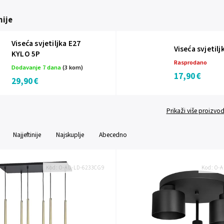
ije
Viseća svjetiljka E27
Viseća svjetil
KYLO 5P
Rasprodano
Dodavanje 7 dana
(3 kom)
17,90 €
29,90 €
Prikaži više proizvo
Najjeftinije
Najskuplje
Abecedno
Kod:
O-AD-LD-6233CG9
Kod:
O-A