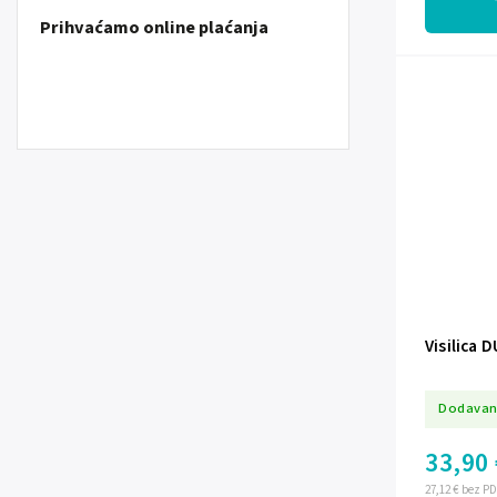
Prihvaćamo online plaćanja
Visilica 
Dodavan
33,90 
27,12 € bez P