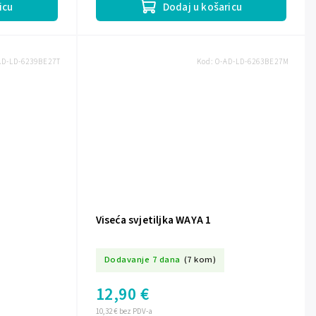
icu
Dodaj u košaricu
AD-LD-6239BE27T
Kod:
O-AD-LD-6263BE27M
Viseća svjetiljka WAYA 1
Dodavanje 7 dana
(7 kom)
12,90 €
10,32 € bez PDV-a