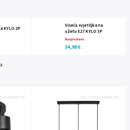
Viseća svjetiljka na
jka KYLO 2P
užetu E27 KYLO 3P
Rasprodano
34,90 €
da
D-LD-6258BE27M
Kod:
O-AD-LD-6268BE27M