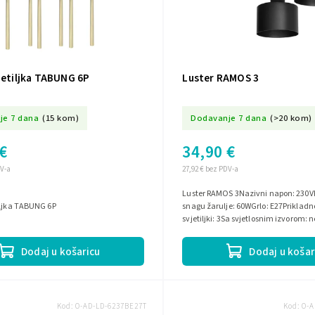
jetiljka TABUNG 6P
Luster RAMOS 3
je 7 dana
(15 kom)
Dodavanje 7 dana
(>20 kom)
€
34,90 €
DV-a
27,92 € bez PDV-a
Luster RAMOS 3Nazivni napon: 230V
iljka TABUNG 6P
snagu žarulje: 60WGrlo: E27Prikladno
svjetiljki: 3Sa svjetlosnim izvorom: 
stupanj (IP): IP20Boja kućišta:...
Dodaj u košaricu
Dodaj u košar
Kod:
O-AD-LD-6237BE27T
Kod:
O-A