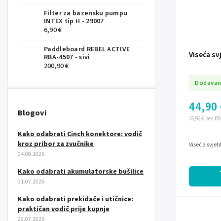
Filter za bazensku pumpu
INTEX tip H - 29007
6,90 €
Paddleboard REBEL ACTIVE
Viseća sv
RBA-4507 - sivi
200,90 €
Dodavan
44,90 
Blogovi
35,92 € bez P
Kako odabrati Cinch konektore: vodič
kroz pribor za zvučnike
Viseća svjet
04.08.2026
Kako odabrati akumulatorske bušilice
31.07.2026
Kako odabrati prekidače i utičnice:
praktičan vodič prije kupnje
29.07.2026