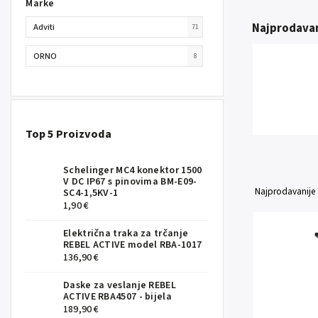
Marke
Najprodavan
Adviti
71
ORNO
8
Top 5 Proizvoda
Schelinger MC4 konektor 1500
V DC IP67 s pinovima BM-E09-
Najprodavanije
SC4-1,5KV-1
1,90 €
Električna traka za trčanje
REBEL ACTIVE model RBA-1017
136,90 €
Daske za veslanje REBEL
ACTIVE RBA4507 - bijela
189,90 €