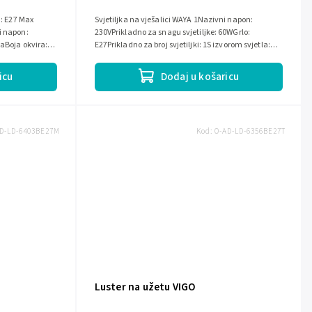
a: E27 Max
Svjetiljka na vješalici WAYA 1Nazivni napon:
i napon:
230VPrikladno za snagu svjetiljke: 60WGrlo:
kaBoja okvira:
E27Prikladno za broj svjetiljki: 1S izvorom svjetla:
neStupanj zaštite (IP): IP20Boja...
icu
Dodaj u košaricu
D-LD-6403BE27M
Kod:
O-AD-LD-6356BE27T
Luster na užetu VIGO