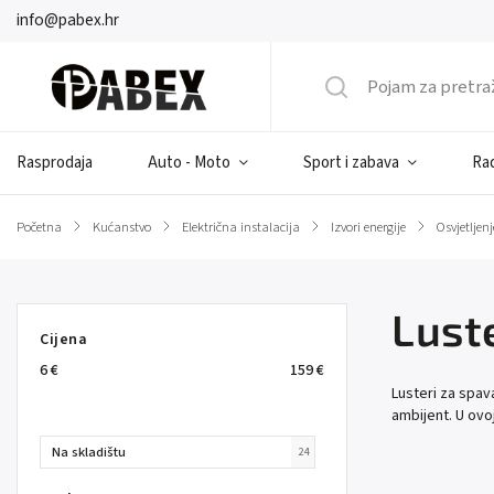
info@pabex.hr
Rasprodaja
Auto - Moto
Sport i zabava
Rad
Početna
/
Kućanstvo
/
Električna instalacija
/
Izvori energije
/
Osvjetljenj
Lust
Cijena
6
€
159
€
Lusteri za spav
ambijent. U ovoj
Na skladištu
24