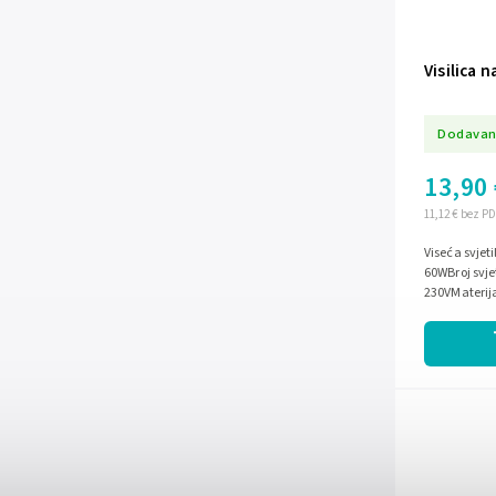
Visilica 
Dodavan
13,90 
11,12 € bez P
Viseća svjet
60WBroj svje
230VMaterija
Crna