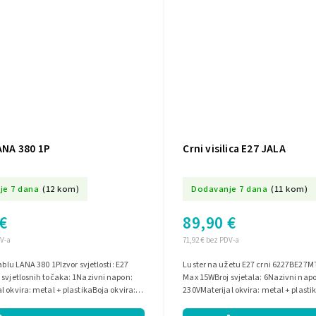
LANA 380 1P
Crni visilica E27 JALA
je 7 dana
(12 kom)
Dodavanje 7 dana
(11 kom)
€
89,90 €
DV-a
71,92 € bez PDV-a
ablu LANA 380 1PIzvor svjetlosti: E27
Luster na užetu E27 crni 6227BE27MT
svjetlosnih točaka: 1Nazivni napon:
Max 15WBroj svjetala: 6Nazivni nap
l okvira: metal + plastikaBoja okvira:
230VMaterijal okvira: metal + plasti
crna / patina