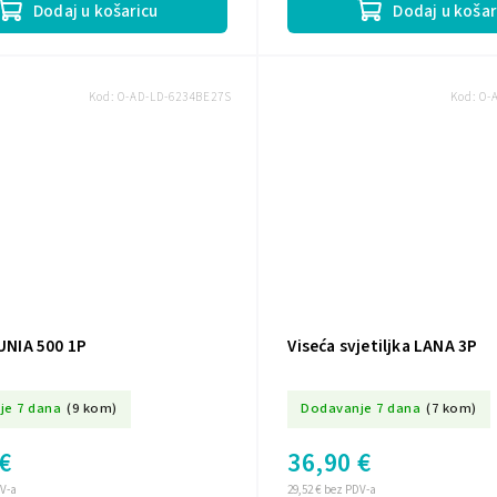
Dodaj u košaricu
Dodaj u košar
Kod:
O-AD-LD-6234BE27S
Kod:
O-
DUNIA 500 1P
Viseća svjetiljka LANA 3P
je 7 dana
(9 kom)
Dodavanje 7 dana
(7 kom)
€
36,90 €
DV-a
29,52 € bez PDV-a