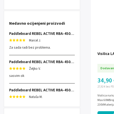
Nedavno ocijenjeni proizvodi
Paddleboard REBEL ACTIVE RBA-4507 - narančasti
Marcel J.
Za sada radi bez problema.
Visilica 
Paddleboard REBEL ACTIVE RBA-4507 - narančasti
Dodavan
Željko V.
sasvim ok
34,90 
27,92 € bez P
Paddleboard REBEL ACTIVE RBA-4507 - sivi
Visilica na k
Nataša M.
Max 60WBroj 
230VMaterija
Crna