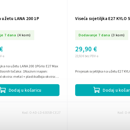
na užetu LANA 200 1P
Viseća svjetiljka E27 KYLO 
je 7 dana
(4 kom)
Dodavanje 7 dana
(3 kom)
€
29,90 €
DV-a
23,92 € bez PDV-a
iljka na užetu LANA 200 1PGrlo: E27 Max
tlosnih točaka: 1Nazivni napon:
Privjesak svjetiljka na užetu E27 KY
l okvira: metal + plastikaBoja okvira:
Dodaj u košaricu
Dodaj u košar
Kod:
O-AD-LD-6305B-CE27
Kod:
O-