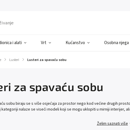
ionica i alati
Vrt
Kućanstvo
Osobna njega
e
/
Lusteri
/
Lusteri za spavaću sobu
eri za spavaću sobu
aću sobu biraju se s više osjećaja za prostor nego kod većine drugih prostor
 kategoriji nalaze se viseći modeli koji se mogu uklopiti u mirniji interijer, ali
Želim saznati više