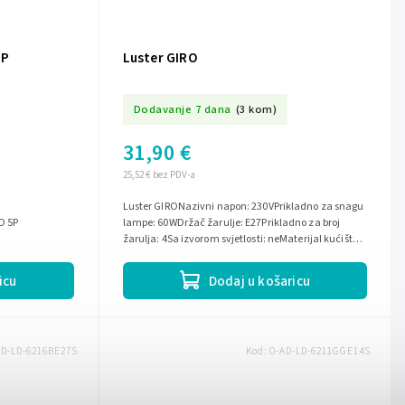
5P
Luster GIRO
Dodavanje 7 dana
(3 kom)
31,90 €
25,52 € bez PDV-a
Luster GIRONazivni napon: 230VPrikladno za snagu
LO 5P
lampe: 60WDržač žarulje: E27Prikladno za broj
žarulja: 4Sa izvorom svjetlosti: neMaterijal kućišta:
ČelikStupanj zaštite (IP):...
icu
Dodaj u košaricu
AD-LD-6216BE27S
Kod:
O-AD-LD-6211GGE14S