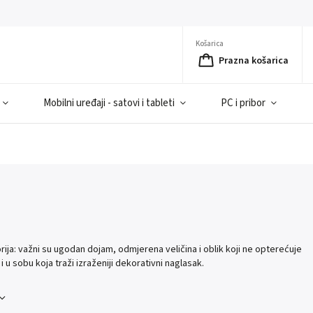
Košarica
Prazna košarica
Mobilni uređaji - satovi i tableti
PC i pribor
ija: važni su ugodan dojam, odmjerena veličina i oblik koji ne opterećuje
 i u sobu koja traži izraženiji dekorativni naglasak.