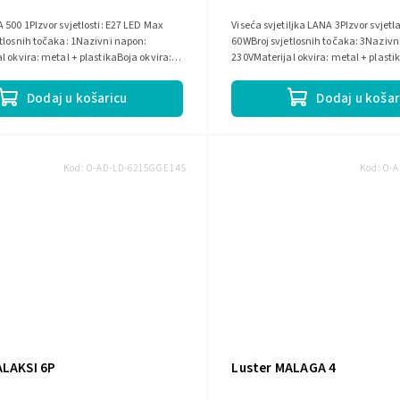
 500 1PIzvor svjetlosti: E27 LED Max
Viseća svjetiljka LANA 3PIzvor svjetl
tlosnih točaka: 1Nazivni napon:
60WBroj svjetlosnih točaka: 3Nazivn
l okvira: metal + plastikaBoja okvira:
230VMaterijal okvira: metal + plasti
crna
Dodaj u košaricu
Dodaj u košar
Kod:
O-AD-LD-6215GGE14S
Kod:
O-A
ALAKSI 6P
Luster MALAGA 4