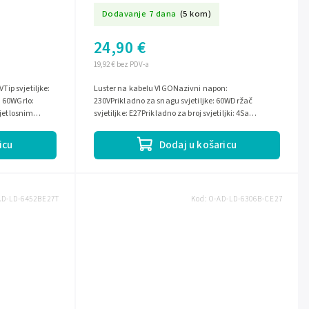
Dodavanje 7 dana
(5 kom)
24,90 €
19,92 € bez PDV-a
ip svjetiljke:
Luster na kabelu VIGONazivni napon:
: 60WGrlo:
230VPrikladno za snagu svjetiljke: 60WDržač
vjetlosnim
svjetiljke: E27Prikladno za broj svjetiljki: 4Sa
svjetlosnim izvorom: neStupanj zaštite (IP):...
icu
Dodaj u košaricu
AD-LD-6452BE27T
Kod:
O-AD-LD-6306B-CE27