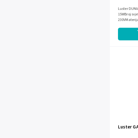
Luster DUNIA
15WBroj svje
230VMaterija
Crna
Luster G