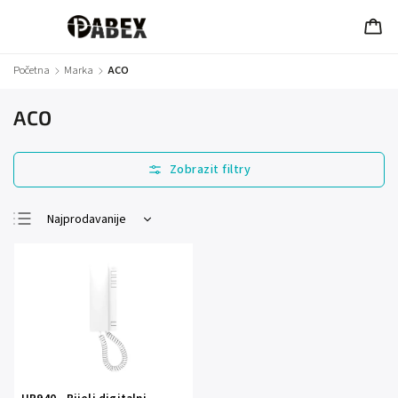
Početna
/
Marka
/
ACO
ACO
Najprodavanije
Najjeftinije
Najskuplje
Abecedno