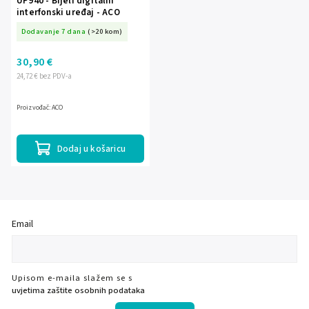
UP940 - Bijeli digitalni
interfonski uređaj - ACO
Dodavanje 7 dana
(>20 kom)
30,90 €
24,72 € bez PDV-a
Proizvođač: ACO
Dodaj u košaricu
Email
Upisom e-maila slažem se s
uvjetima zaštite osobnih podataka