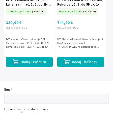
BCS-L-XVR0801-4KE-V - 8-
BCS-L-XVR1601-V - 16-kanalni
kanalni snimač, 5u1, do 8Mpx,
Rekorder, 5u1, do 5Mpx, 1x
1x HDD - BCS Linija
HDD - BCS Line
Dodavanje 7 dana
(>20 kom)
Dodavanje 7 dana
(>20 kom)
330,90 €
744,90 €
264,72 € bez PDV-a
595,92 € bez PDV-a
BCS Max. razlučivost snimanja: 8 Mpx
BCS Maksimalna razlučivost snimanja: 5
Standard prenosa: IP, TVI/CVI/AHD/CVBS
Mpx Standard prijenosa: IP,
Kompresija slike: H.265+/ H.265/ H.264+/
TVI/CVI/AHD/CVBS Kompresija slike:
H.264/ MJPEG Napajanje: 12 VDC
H.265+/ H.265/ H.264+/ H.264/ MJPEG
Napajanje: 12 VDC
Dodaj u košaricu
Dodaj u košaricu
Email
Upisom e-maila slažem se s