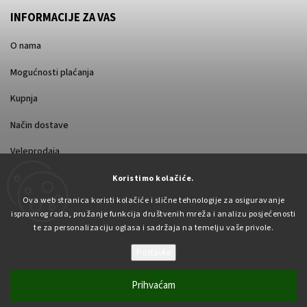
INFORMACIJE ZA VAS
O nama
Mogućnosti plaćanja
Kupnja
Način dostave
Veleprodaja
Koristimo kolačiće.
Ova web stranica koristi kolačiće i slične tehnologije za osiguravanje
ispravnog rada, pružanje funkcija društvenih mreža i analizu posjećenosti
te za personalizaciju oglasa i sadržaja na temelju vaše privole.
Postavke
Autorsko pravo 2026
Pabex.hr
. Sva prava pridržana.
Uredi postavke kolačića
Prihvaćam
Vytvořil
Shoptet
| Design
Shoptak.cz