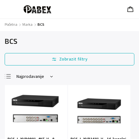
Početna
/
Marka
/
BCS
BCS
Najprodavanije
Najjeftinije
Najskuplje
Abecedno