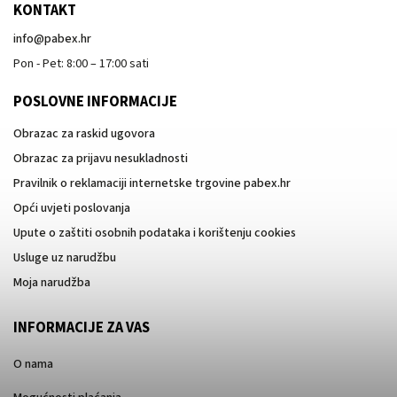
KONTAKT
info
@
pabex.hr
Pon - Pet: 8:00 – 17:00 sati
POSLOVNE INFORMACIJE
Obrazac za raskid ugovora
Obrazac za prijavu nesukladnosti
Pravilnik o reklamaciji internetske trgovine pabex.hr
Opći uvjeti poslovanja
Upute o zaštiti osobnih podataka i korištenju cookies
Usluge uz narudžbu
Moja narudžba
INFORMACIJE ZA VAS
O nama