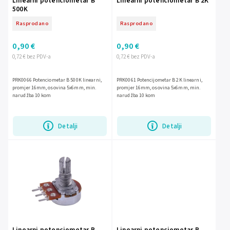
Linearni potenciometar B
Linearni potenciometar B 2K
500K
Rasprodano
Rasprodano
0,90 €
0,90 €
0,72 € bez PDV-a
0,72 € bez PDV-a
PRK0066 Potenciometar B 500K linearni,
PRK0061 Potencijometar B 2K linearni,
promjer 16mm, osovina 5x6mm, min.
promjer 16mm, osovina 5x6mm, min.
narudžba 10 kom
narudžba 10 kom
Detalji
Detalji
Linearni potenciometar B
Linearni potenciometar B