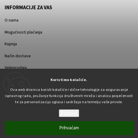
INFORMACIJE ZA VAS
O nama
Mogućnosti plaćanja
Kupnja
Način dostave
Veleprodaja
Koristimo kolačiće.
Ova web stranica koristi kolačiće i slične tehnologije za osiguravanje
ispravnog rada, pružanje funkcija društvenih mreža i analizu posjećenosti
te za personalizaciju oglasa i sadržaja na temelju vaše privole.
Postavke
Autorsko pravo 2026
Pabex.hr
. Sva prava pridržana.
Uredi postavke kolačića
Prihvaćam
Vytvořil
Shoptet
| Design
Shoptak.cz