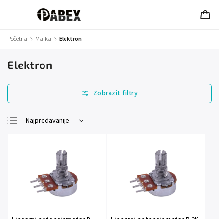
Početna
/
Marka
/
Elektron
Elektron
Najprodavanije
Najjeftinije
Najskuplje
Abecedno