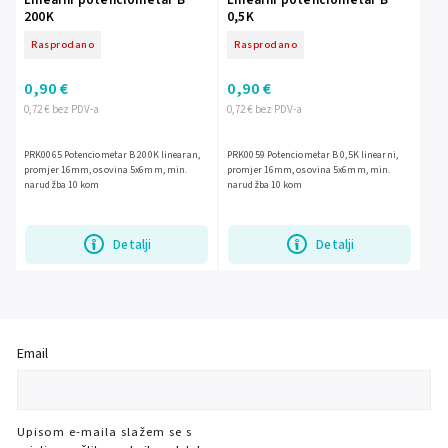
200K
0,5K
Rasprodano
Rasprodano
0,90 €
0,90 €
0,72 € bez PDV-a
0,72 € bez PDV-a
PRK0065 Potenciometar B 200K linearan,
PRK0059 Potenciometar B 0,5K linearni,
promjer 16mm, osovina 5x6mm, min.
promjer 16mm, osovina 5x6mm, min.
narudžba 10 kom
narudžba 10 kom
Detalji
Detalji
Email
Upisom e-maila slažem se s