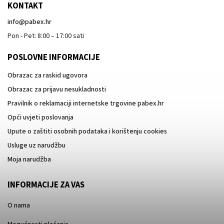
KONTAKT
info
@
pabex.hr
Pon - Pet: 8:00 – 17:00 sati
POSLOVNE INFORMACIJE
Obrazac za raskid ugovora
Obrazac za prijavu nesukladnosti
Pravilnik o reklamaciji internetske trgovine pabex.hr
Opći uvjeti poslovanja
Upute o zaštiti osobnih podataka i korištenju cookies
Usluge uz narudžbu
Moja narudžba
INFORMACIJE ZA VAS
O nama