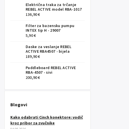
Električna traka za trčanje
REBEL ACTIVE model RBA-1017
136,90 €
Filter za bazensku pumpu
INTEX tip H - 29007
5,90 €
Daske za veslanje REBEL
ACTIVE RBA4507 - bijela
189,90 €
Paddleboard REBEL ACTIVE
RBA-4507 - sivi
200,90 €
Blogovi
Kako odabrati Cinch konektore: vodič
kroz pribor za zvučnike