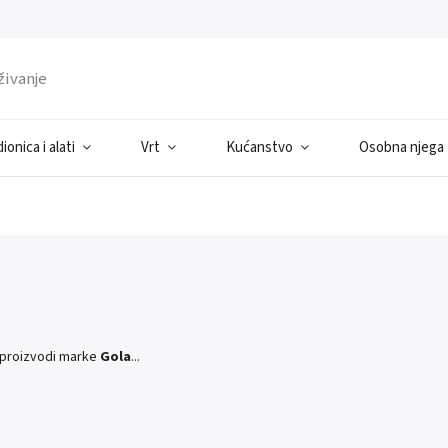
ionica i alati
Vrt
Kućanstvo
Osobna njega
 proizvodi marke
Gola
...