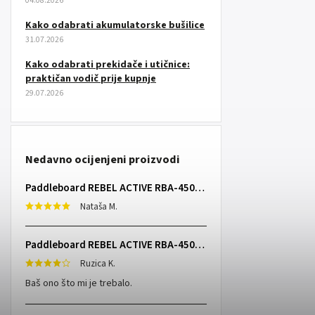
04.08.2026
Kako odabrati akumulatorske bušilice
31.07.2026
Kako odabrati prekidače i utičnice:
praktičan vodič prije kupnje
29.07.2026
Nedavno ocijenjeni proizvodi
Paddleboard REBEL ACTIVE RBA-4507 - sivi
Nataša M.
Paddleboard REBEL ACTIVE RBA-4507 - sivi
Ruzica K.
Baš ono što mi je trebalo.