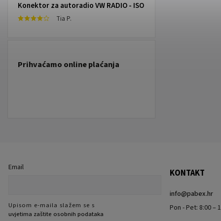
Konektor za autoradio VW RADIO - ISO
Tia P.
Prihvaćamo online plaćanja
Email
KONTAKT
info
@
pabex.hr
Upisom e-maila slažem se s
Pon - Pet: 8:00 – 1
uvjetima zaštite osobnih podataka