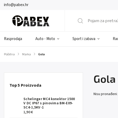
info@pabex.hr
Rasprodaja
Auto - Moto
Sport i zabava
Rad
Početna
/
Marka
/
Gola
Gola
Top 5 Proizvoda
Nisu pronađeni
Schelinger MC4 konektor 1500
V DC IP67 s pinovima BM-E09-
SC4-1,5KV-1
1,90 €