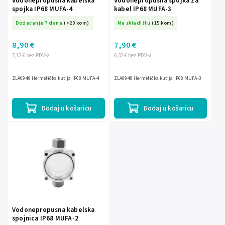
Vodonepropusna kabelska
Vodonepropusna spojka za
spojka IP68 MUFA-4
kabel IP68 MUFA-3
Dodavanje 7 dana
(>20 kom)
Na skladištu
(15 kom)
8,90 €
7,90 €
7,12 € bez PDV-a
6,32 € bez PDV-a
ZLA0949 Hermetička kutija IP68 MUFA-4
ZLA0948 Hermetička kutija IP68 MUFA-3
Dodaj u košaricu
Dodaj u košaricu
Vodonepropusna kabelska
spojnica IP68 MUFA-2