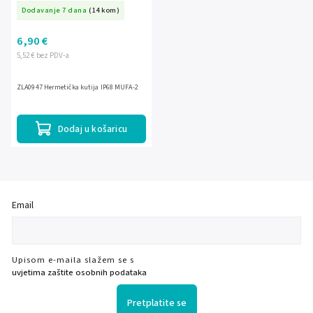
Dodavanje 7 dana
(14 kom)
6,90 €
5,52 € bez PDV-a
ZLA0947 Hermetička kutija IP68 MUFA-2
Dodaj u košaricu
Email
Upisom e-maila slažem se s
uvjetima zaštite osobnih podataka
Pretplatite se