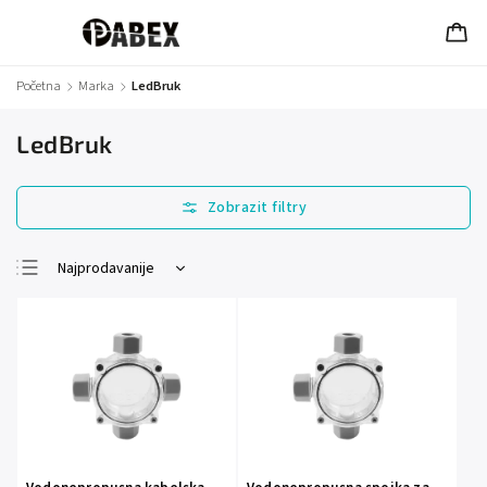
Početna
/
Marka
/
LedBruk
LedBruk
Najprodavanije
Najjeftinije
Najskuplje
Abecedno