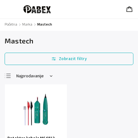
Početna
/
Marka
/
Mastech
Mastech
Najprodavanije
Najjeftinije
Najskuplje
Abecedno