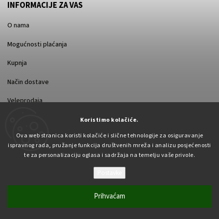
INFORMACIJE ZA VAS
O nama
Mogućnosti plaćanja
Kupnja
Način dostave
Veleprodaja
Koristimo kolačiće.
Ova web stranica koristi kolačiće i slične tehnologije za osiguravanje
ispravnog rada, pružanje funkcija društvenih mreža i analizu posjećenosti
te za personalizaciju oglasa i sadržaja na temelju vaše privole.
Postavke
Autorsko pravo 2026
Pabex.hr
. Sva prava pridržana.
Uredi postavke kolačića
Prihvaćam
Vytvořil
Shoptet
| Design
Shoptak.cz