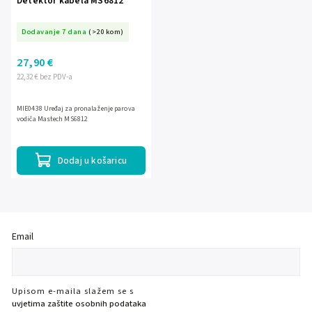
Detektor kabela MS6812
Dodavanje 7 dana
(>20 kom)
27,90 €
22,32 € bez PDV-a
MIE0438 Uređaj za pronalaženje parova
vodiča Mastech MS6812
Dodaj u košaricu
Email
Upisom e-maila slažem se s
uvjetima zaštite osobnih podataka