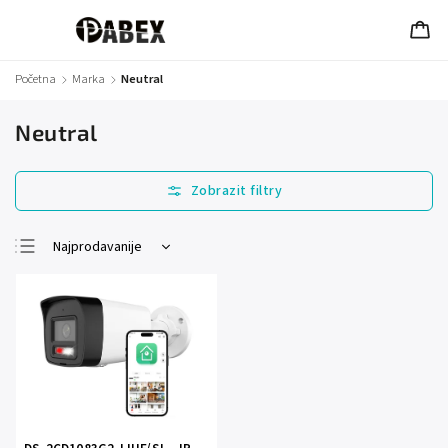
Početna
/
Marka
/
Neutral
Neutral
Najprodavanije
Najjeftinije
Najskuplje
Abecedno