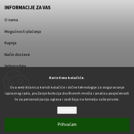
INFORMACIJE ZA VAS
O nama
Mogućnosti plaćanja
Kupnja
Način dostave
Veleprodaja
Koristimo kolačiće.
Ova web stranica koristi kolačiće i slične tehnologije za osiguravanje
ispravnog rada, pružanje funkcija društvenih mreža i analizu posjećenosti
te za personalizaciju oglasa i sadržaja na temelju vaše privole.
Postavke
Autorsko pravo 2026
Pabex.hr
. Sva prava pridržana.
Uredi postavke kolačića
Prihvaćam
Vytvořil
Shoptet
| Design
Shoptak.cz