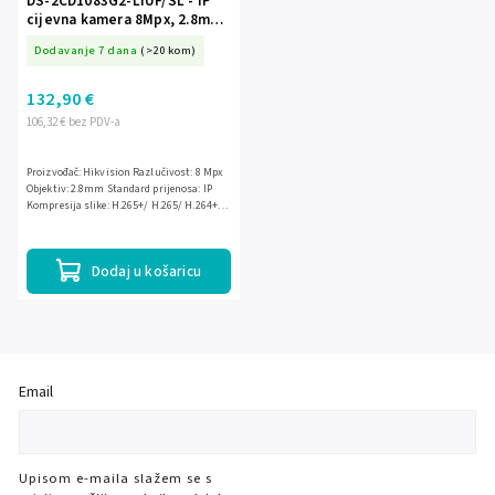
DS-2CD1083G2-LIUF/SL - IP
cijevna kamera 8Mpx, 2.8mm,
Smart Hybrid Light 30m, Live
Dodavanje 7 dana
(>20 kom)
Guard - Hikvision
132,90 €
106,32 € bez PDV-a
Proizvođač: Hikvision Razlučivost: 8 Mpx
Objektiv: 2.8mm Standard prijenosa: IP
Kompresija slike: H.265+/ H.265/ H.264+/
H.264/ MJPEG IR osvjetljivač: 30m Ostalo:
Zvučnik,...
Dodaj u košaricu
Email
Upisom e-maila slažem se s