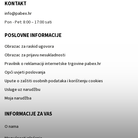
KONTAKT
info
@
pabex.hr
Pon - Pet: 8:00 – 17:00 sati
POSLOVNE INFORMACIJE
Obrazac za raskid ugovora
Obrazac za prijavu nesukladnosti
Pravilnik o reklamaciji internetske trgovine pabex.hr
Opći uvjeti poslovanja
Upute o zaštiti osobnih podataka i korištenju cookies
Usluge uz narudžbu
Moja narudžba
INFORMACIJE ZA VAS
O nama