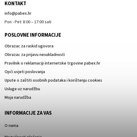
KONTAKT
info
@
pabex.hr
Pon - Pet: 8:00 – 17:00 sati
POSLOVNE INFORMACIJE
Obrazac za raskid ugovora
Obrazac za prijavu nesukladnosti
Pravilnik o reklamaciji internetske trgovine pabex.hr
Opći uvjeti poslovanja
Upute o zaštiti osobnih podataka i korištenju cookies
Usluge uz narudžbu
Moja narudžba
INFORMACIJE ZA VAS
O nama