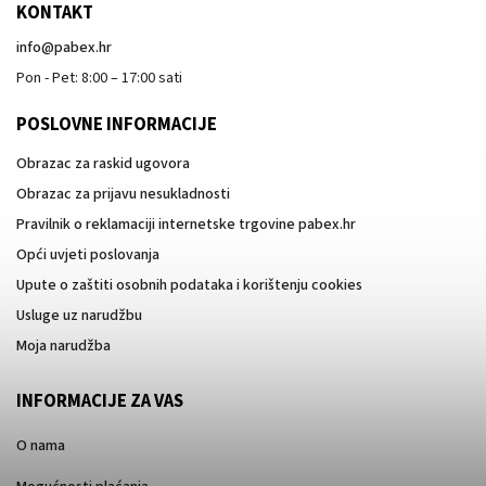
KONTAKT
info
@
pabex.hr
Pon - Pet: 8:00 – 17:00 sati
POSLOVNE INFORMACIJE
Obrazac za raskid ugovora
Obrazac za prijavu nesukladnosti
Pravilnik o reklamaciji internetske trgovine pabex.hr
Opći uvjeti poslovanja
Upute o zaštiti osobnih podataka i korištenju cookies
Usluge uz narudžbu
Moja narudžba
INFORMACIJE ZA VAS
O nama