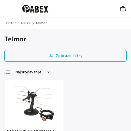
Početna
/
Marka
/
Telmor
Telmor
Najprodavanije
Najjeftinije
Najskuplje
Abecedno