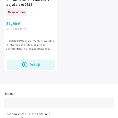
Sobna DVB-T2 TV antena s
pojačalom 2688-
Rasprodano
51,90 €
41,52 € bez PDV-a
TELMOR DSP 5G sobna TV antena pouzdan
je izbor za jasan i stabilan prijam
digitalne televizije. Kompaktan dizajn
omogućuje jednostavno postavljanje u
dnevnom boravku, spavaćoj...
Detalji
Email
Upisom e-maila slažem se s