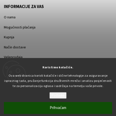
INFORMACIJE ZA VAS
O nama
Mogućnosti plaćanja
Kupnja
Način dostave
Veleprodaja
Koristimo kolačiće.
Ova web stranica koristi kolačiće i slične tehnologije za osiguravanje
ispravnog rada, pružanje funkcija društvenih mreža i analizu posjećenosti
te za personalizaciju oglasa i sadržaja na temelju vaše privole.
Postavke
Autorsko pravo 2026
Pabex.hr
. Sva prava pridržana.
Uredi postavke kolačića
Prihvaćam
Vytvořil
Shoptet
| Design
Shoptak.cz