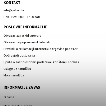
KONTAKT
info
@
pabex.hr
Pon - Pet: 8:00 – 17:00 sati
POSLOVNE INFORMACIJE
Obrazac za raskid ugovora
Obrazac za prijavu nesukladnosti
Pravilnik o reklamaciji internetske trgovine pabex.hr
Opći uvjeti poslovanja
Upute o zaštiti osobnih podataka i korištenju cookies
Usluge uz narudžbu
Moja narudžba
INFORMACIJE ZA VAS
O nama