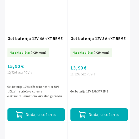
Gel baterija 12V 4Ah XTREME
Gel baterija 12V 5Ah XTREME
Na skladištu
(>20 kom)
Na skladištu
(>20 kom)
15,90 €
13,90 €
12,72 € bez PDV-a
11,12 € bez PDV-a
Gel baterija 12VMože se koristiti u UPS-
uDizajn sprječava curenje
Gel baterija 12V 5Ah XTREME
elektrolitaHermetička kućištaSigurnosni
ventil za sprečavanje eksplozijeVisoka
kvaliteta i pouzdanostIzuzetno...
Dodaj u košaricu
Dodaj u košaricu