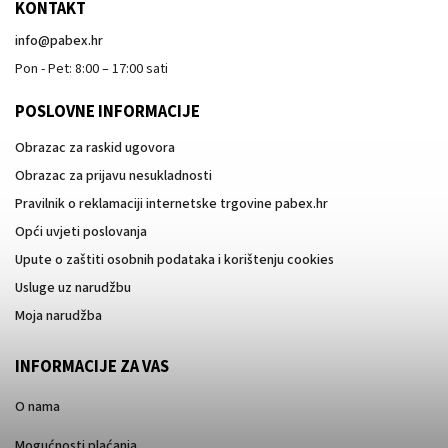
KONTAKT
info
@
pabex.hr
Pon - Pet: 8:00 – 17:00 sati
POSLOVNE INFORMACIJE
Obrazac za raskid ugovora
Obrazac za prijavu nesukladnosti
Pravilnik o reklamaciji internetske trgovine pabex.hr
Opći uvjeti poslovanja
Upute o zaštiti osobnih podataka i korištenju cookies
Usluge uz narudžbu
Moja narudžba
INFORMACIJE ZA VAS
O nama
Mogućnosti plaćanja