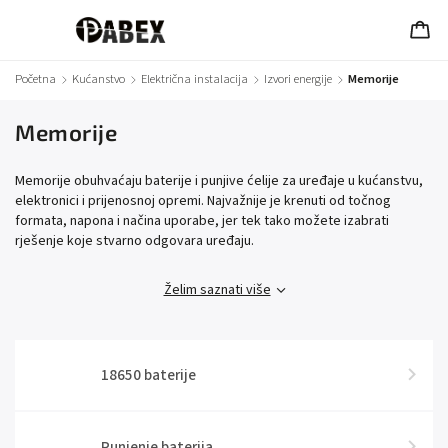
Početna
/
Kućanstvo
/
Električna instalacija
/
Izvori energije
/
Memorije
Memorije
Memorije obuhvaćaju baterije i punjive ćelije za uređaje u kućanstvu,
elektronici i prijenosnoj opremi. Najvažnije je krenuti od točnog
formata, napona i načina uporabe, jer tek tako možete izabrati
rješenje koje stvarno odgovara uređaju.
Želim saznati više
18650 baterije
Punjenje baterija