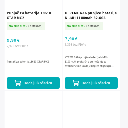
Punjač za baterije 18650
XTREME AAA punjive baterije
XTAR MC2
Ni-MH 1100mAh 82-602-
Na skladištu
(>20 kom)
Na skladištu
(>20 kom)
7,90 €
9,90 €
6,32 € bez PDV-a
7,92 € bez PDV-a
XTREME AAA punjive baterije Ni-MH
Punjač za baterije 18650 XTAR MC2
1100mAh praktično su rješenje za
svakodnevne uređaje koji zahtijevaju
pouzdano i dugotrajno napajanje.
Zahvaljujući kapacitetu od 1100 mAh,...
Dodaj u košaricu
Dodaj u košaricu