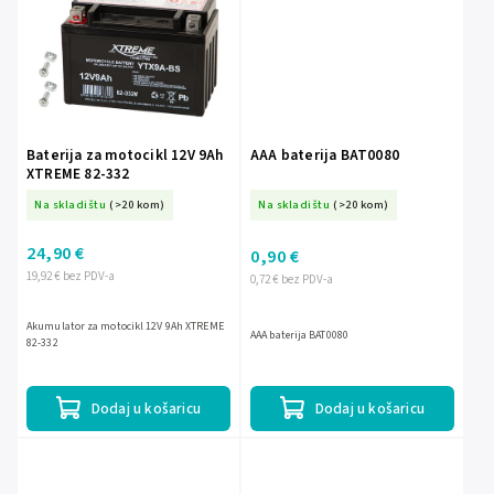
Baterija za motocikl 12V 9Ah
AAA baterija BAT0080
XTREME 82-332
Na skladištu
(>20 kom)
Na skladištu
(>20 kom)
24,90 €
0,90 €
19,92 € bez PDV-a
0,72 € bez PDV-a
Akumulator za motocikl 12V 9Ah XTREME
AAA baterija BAT0080
82-332
Dodaj u košaricu
Dodaj u košaricu