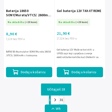
Baterija 18650
Gel baterija 12V 7Ah XTREME
SONY/Murata/VTC5/ 2600mAh
s limićima
Na skladištu
(>20 kom)
Na skladištu
(>20 kom)
21,90 €
8,90 €
17,52 € bez PDV-a
7,12 € bez PDV-a
Gel baterija 12V Može se koristiti u
BAT0658 Akumulator SONY/Murata 18650
UPSDizajn koji sprječava curenje
/VTC5/ 2600mAh s trakicama
elektrolitaHermetičko kućišteVentil za
sprječavanje eksplozijeVisoka kvaliteta i
pouzdanostIzuzetno...
Dodaj u košaricu
Dodaj u košaricu
Učitaj još 18
1
31
Vrh