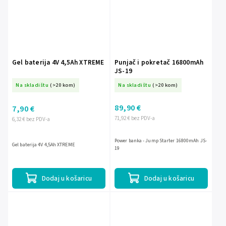
Gel baterija 4V 4,5Ah XTREME
Punjač i pokretač 16800mAh
JS-19
Na skladištu
(>20 kom)
Na skladištu
(>20 kom)
89,90 €
7,90 €
71,92 € bez PDV-a
6,32 € bez PDV-a
Power banka - Jump Starter 16800mAh JS-
Gel baterija 4V 4,5Ah XTREME
19
Dodaj u košaricu
Dodaj u košaricu