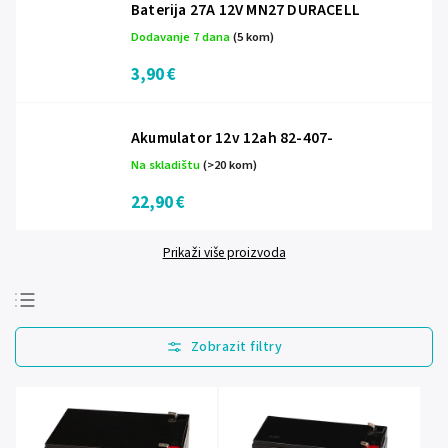
Baterija 27A 12V MN27 DURACELL
Dodavanje 7 dana
(5 kom)
3,90 €
Akumulator 12v 12ah 82-407-
Na skladištu
(>20 kom)
22,90 €
Prikaži više proizvoda
Najprodavanije
Najjeftinije
Najskuplje
Abecedno