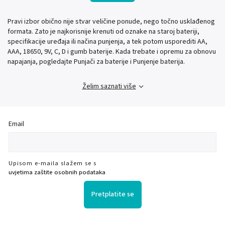
Pravi izbor obično nije stvar veličine ponude, nego točno usklađenog
formata. Zato je najkorisnije krenuti od oznake na staroj bateriji,
specifikacije uređaja ili načina punjenja, a tek potom usporediti AA,
AAA, 18650, 9V, C, D i gumb baterije. Kada trebate i opremu za obnovu
napajanja, pogledajte Punjači za baterije i Punjenje baterija.
Želim saznati više
Email
Upisom e-maila slažem se s
uvjetima zaštite osobnih podataka
Pretplatite se