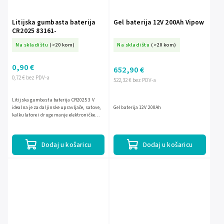
Litijska gumbasta baterija
Gel baterija 12V 200Ah Vipow
CR2025 83161-
Na skladištu
(>20 kom)
Na skladištu
(>20 kom)
0,90 €
652,90 €
0,72 € bez PDV-a
522,32 € bez PDV-a
Litijska gumbasta baterija CR2025 3 V
idealna je za daljinske upravljače, satove,
Gel baterija 12V 200Ah
kalkulatore i druge manje elektroničke
uređaje. Pouzdan izbor za stabilno
napajanje i...
Dodaj u košaricu
Dodaj u košaricu