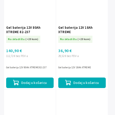
Gel baterija 12V 80Ah
Gel baterija 12V 18Ah
XTREME 82-237
XTREME
Na skladištu
(>20 kom)
Na skladištu
(>20 kom)
140,90 €
36,90 €
112,72 € bez PDV-a
29,52 € bez PDV-a
Gel baterija 12V 80Ah XTREME 82-237
Gel baterija 12V 18Ah XTREME
Dodaj u košaricu
Dodaj u košaricu