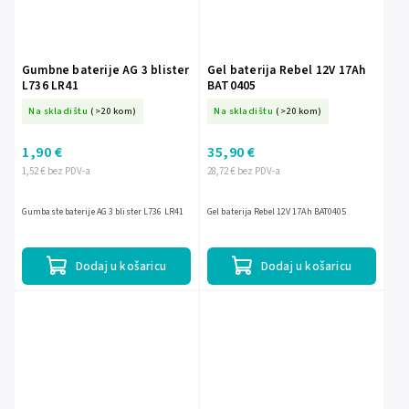
Gumbne baterije AG 3 blister
Gel baterija Rebel 12V 17Ah
L736 LR41
BAT0405
Na skladištu
(>20 kom)
Na skladištu
(>20 kom)
1,90 €
35,90 €
1,52 € bez PDV-a
28,72 € bez PDV-a
Gumbaste baterije AG 3 blister L736 LR41
Gel baterija Rebel 12V 17Ah BAT0405
Dodaj u košaricu
Dodaj u košaricu