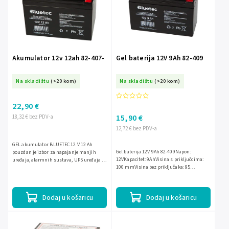
Akumulator 12v 12ah 82-407-
Gel baterija 12V 9Ah 82-409
Na skladištu
(>20 kom)
Na skladištu
(>20 kom)
22,90 €
15,90 €
18,32 € bez PDV-a
12,72 € bez PDV-a
GEL akumulator BLUETEC 12 V 12 Ah
Gel baterija 12V 9Ah 82-409Napon:
pouzdan je izbor za napajanje manjih
12VKapacitet: 9AhVisina s priključcima:
uređaja, alarmnih sustava, UPS uređaja i
100 mmVisina bez priključaka: 95
druge opreme koja traži stabilan rad.
mmŠirina: 150 mmDubina: 65 mm
Zatvorena gel tehnologija...
Dodaj u košaricu
Dodaj u košaricu