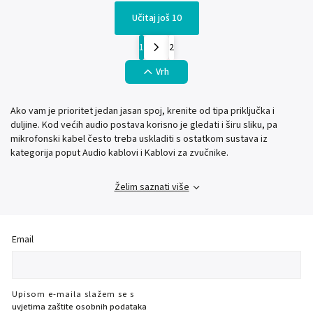
Učitaj još 10
1
2
Vrh
Ako vam je prioritet jedan jasan spoj, krenite od tipa priključka i
duljine. Kod većih audio postava korisno je gledati i širu sliku, pa
mikrofonski kabel često treba uskladiti s ostatkom sustava iz
kategorija poput Audio kablovi i Kablovi za zvučnike.
Želim saznati više
Email
Upisom e-maila slažem se s
uvjetima zaštite osobnih podataka