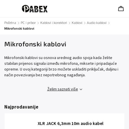
Početna
/
PC i pribor
/
Kablovi i konektori
/
Kablovi
/
Audio kablovi
/
Mikrofonski kablovi
Mikrofonski kablovi
Mikrofonski kablovi su osnova urednog audio spoja kada želite
stabilan prijenos signala između mikrofona, miksete i pripadajuće
opreme. U ovoj kategoriji brzo možete uskladiti priključak, duljinu i
način povezivanja bez nepotrebnog nagađanja.
Želim saznati više
Najprodavanije
XLR JACK 6,3mm 10m audio kabel