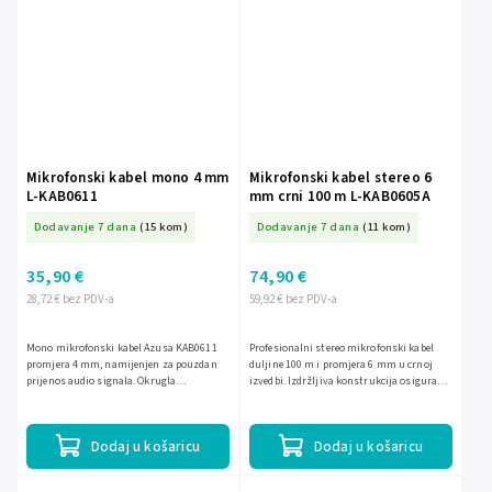
Mikrofonski kabel mono 4 mm
Mikrofonski kabel stereo 6
L-KAB0611
mm crni 100 m L-KAB0605A
Dodavanje 7 dana
(15 kom)
Dodavanje 7 dana
(11 kom)
35,90 €
74,90 €
28,72 € bez PDV-a
59,92 € bez PDV-a
Mono mikrofonski kabel Azusa KAB0611
Profesionalni stereo mikrofonski kabel
promjera 4 mm, namijenjen za pouzdan
duljine 100 m i promjera 6 mm u crnoj
prijenos audio signala. Okrugla
izvedbi. Izdržljiva konstrukcija osigurava
jednolinijska izvedba sa zaštitom i crnim
pouzdanu i čistu transmisiju signala uz
vanjskim plaštom pogodna je...
dobru zaštitu od...
Dodaj u košaricu
Dodaj u košaricu