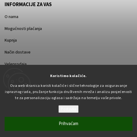
INFORMACIJE ZA VAS
O nama
Mogućnosti plaćanja
Kupnja
Način dostave
Veleprodaja
Koristimo kolačiće.
Ova web stranica koristi kolačiće i slične tehnologije za osiguravanje
ispravnog rada, pružanje funkcija društvenih mreža i analizu posjećenosti
te za personalizaciju oglasa i sadržaja na temelju vaše privole.
Postavke
Autorsko pravo 2026
Pabex.hr
. Sva prava pridržana.
Uredi postavke kolačića
Prihvaćam
Vytvořil
Shoptet
| Design
Shoptak.cz