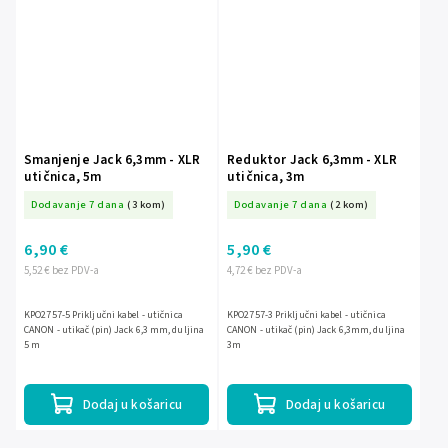
Smanjenje Jack 6,3mm - XLR
Reduktor Jack 6,3mm - XLR
utičnica, 5m
utičnica, 3m
Dodavanje 7 dana
(3 kom)
Dodavanje 7 dana
(2 kom)
6,90 €
5,90 €
5,52 € bez PDV-a
4,72 € bez PDV-a
KPO2757-5 Priključni kabel - utičnica
KPO2757-3 Priključni kabel - utičnica
CANON - utikač (pin) Jack 6,3 mm, duljina
CANON - utikač (pin) Jack 6,3mm, duljina
5 m
3m
Dodaj u košaricu
Dodaj u košaricu