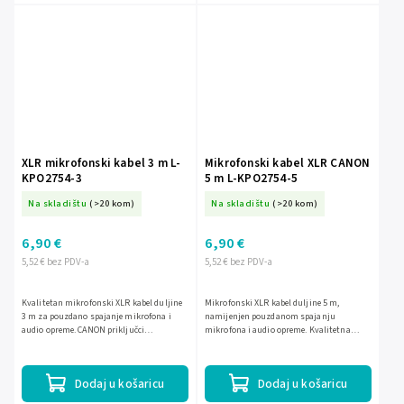
XLR mikrofonski kabel 3 m L-
Mikrofonski kabel XLR CANON
KPO2754-3
5 m L-KPO2754-5
Na skladištu
(>20 kom)
Na skladištu
(>20 kom)
6,90 €
6,90 €
5,52 € bez PDV-a
5,52 € bez PDV-a
Kvalitetan mikrofonski XLR kabel duljine
Mikrofonski XLR kabel duljine 5 m,
3 m za pouzdano spajanje mikrofona i
namijenjen pouzdanom spajanju
audio opreme. CANON priključci
mikrofona i audio opreme. Kvalitetna
osiguravaju stabilan prijenos signala i
izvedba s CANON priključcima osigurava
jednostavno korištenje u...
stabilan prijenos signala u studiju,...
Dodaj u košaricu
Dodaj u košaricu