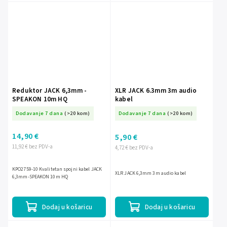
Reduktor JACK 6,3mm -
XLR JACK 6.3mm 3m audio
SPEAKON 10m HQ
kabel
Dodavanje 7 dana
(>20 kom)
Dodavanje 7 dana
(>20 kom)
14,90 €
5,90 €
11,92 € bez PDV-a
4,72 € bez PDV-a
KPO2759-10 Kvalitetan spojni kabel JACK
XLR JACK 6,3mm 3m audio kabel
6,3mm-SPEAKON 10m HQ
Dodaj u košaricu
Dodaj u košaricu