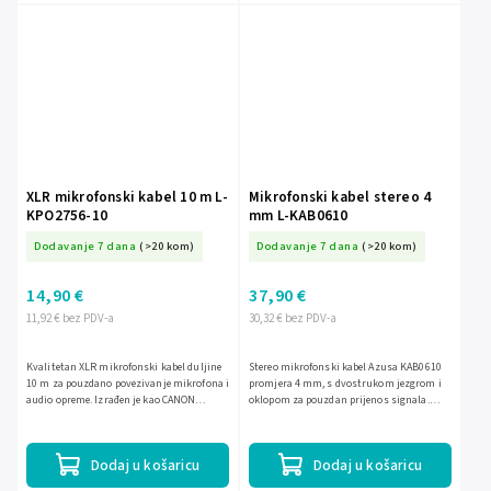
XLR mikrofonski kabel 10 m L-
Mikrofonski kabel stereo 4
KPO2756-10
mm L-KAB0610
Dodavanje 7 dana
(>20 kom)
Dodavanje 7 dana
(>20 kom)
14,90 €
37,90 €
11,92 € bez PDV-a
30,32 € bez PDV-a
Kvalitetan XLR mikrofonski kabel duljine
Stereo mikrofonski kabel Azusa KAB0610
10 m za pouzdano povezivanje mikrofona i
promjera 4 mm, s dvostrukom jezgrom i
audio opreme. Izrađen je kao CANON
oklopom za pouzdan prijenos signala.
utikač–utičnica, s ojačanim pamučnim
Crna izvedba u praktičnoj roli, prikladna
opletem za veću...
za izradu i...
Dodaj u košaricu
Dodaj u košaricu