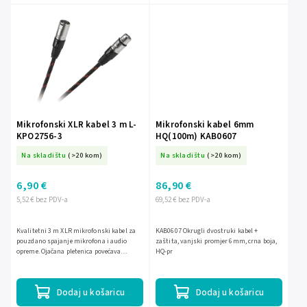
Mikrofonski XLR kabel 3 m L-
Mikrofonski kabel 6mm
KPO2756-3
HQ(100m) KAB0607
Na skladištu
(>20 kom)
Na skladištu
(>20 kom)
6,90 €
86,90 €
5,52 € bez PDV-a
69,52 € bez PDV-a
Kvalitetni 3 m XLR mikrofonski kabel za
KAB0607 Okrugli dvostruki kabel +
pouzdano spajanje mikrofona i audio
zaštita, vanjski promjer 6mm, crna boja,
opreme. Ojačana pletenica povećava
HQ-pr
izdržljivost i štiti kabel pri svakodnevnoj
uporabi.
Dodaj u košaricu
Dodaj u košaricu