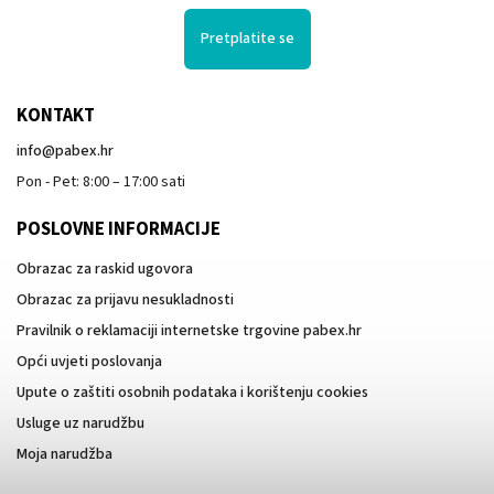
Pretplatite se
KONTAKT
info
@
pabex.hr
Pon - Pet: 8:00 – 17:00 sati
POSLOVNE INFORMACIJE
Obrazac za raskid ugovora
Obrazac za prijavu nesukladnosti
Pravilnik o reklamaciji internetske trgovine pabex.hr
Opći uvjeti poslovanja
Upute o zaštiti osobnih podataka i korištenju cookies
Usluge uz narudžbu
Moja narudžba