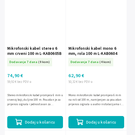
Mikrofonski kabel stereo 6
Mikrofonski kabel mono 6
mm crveni 100 m L-KAB0605B
mm, rola 100 m L-KAB0604
Dodavanje 7 dana
(9 kom)
Dodavanje 7 dana
(4 kom)
74,90 €
62,90 €
59,92 € bez PDV-a
50,32 € bez PDV-a
Stereo mikrofonski kabel promjera 6 mm u
Mono mikrofonski kabel promjera 6 mm
crvenoj boji, duljine 100 m. Pouzdan je za
na roli od 100 m, namijenjen za pouzdan
prijenos signala i jednostavan za
prijenos signala u audio instalacijama i
razvođenje u studijima, na pozornici i
naknadnoj ugradnji. Crna vanjska
drugim audio...
izolacija pruža uredan i...
Dodaj u košaricu
Dodaj u košaricu