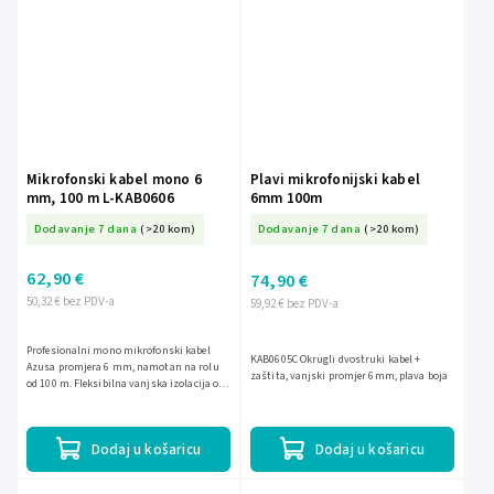
Mikrofonski kabel mono 6
Plavi mikrofonijski kabel
mm, 100 m L-KAB0606
6mm 100m
Dodavanje 7 dana
(>20 kom)
Dodavanje 7 dana
(>20 kom)
62,90 €
74,90 €
50,32 € bez PDV-a
59,92 € bez PDV-a
Profesionalni mono mikrofonski kabel
KAB0605C Okrugli dvostruki kabel +
Azusa promjera 6 mm, namotan na rolu
zaštita, vanjski promjer 6mm, plava boja
od 100 m. Fleksibilna vanjska izolacija od
mekog PVC-a, bakreni vodič 20 x 0,12 mm i
opletenje 50 x...
Dodaj u košaricu
Dodaj u košaricu