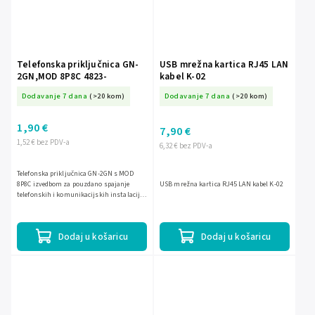
Telefonska priključnica GN-
USB mrežna kartica RJ45 LAN
2GN,MOD 8P8C 4823-
kabel K-02
Dodavanje 7 dana
(>20 kom)
Dodavanje 7 dana
(>20 kom)
1,90 €
7,90 €
1,52 € bez PDV-a
6,32 € bez PDV-a
Telefonska priključnica GN-2GN s MOD
8P8C izvedbom za pouzdano spajanje
USB mrežna kartica RJ45 LAN kabel K-02
telefonskih i komunikacijskih instalacija.
Praktično rješenje za urednu i
jednostavnu montažu.
Dodaj u košaricu
Dodaj u košaricu