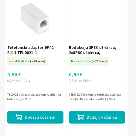
Telefonski adapter 6P4C -
Redukcija 8P8C utičnica,-
RJ11 TEL0021-1
2x8P8C utičnica,
Na skladištu
(>20 kom)
Na skladištu
(>20 kom)
0,90 €
0,90 €
0,72 € bez PDV-a
0,72 € bez PDV-a
TEL0021-1 Dvostruka telefonska utičnica
TEL0022-2 Telefonska redukcija utičnica
6P4C - spojka RJ11
8P8C(RJ45) - 2x utičnica 8P8C(RJ45)
Dodaj u košaricu
Dodaj u košaricu