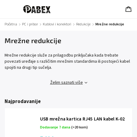
Početna
/
PC i pribor
/
Kablovi i konektori
/
Redukcije
/
Mrežne redukcije
Mrežne redukcije
Mrežne redukcije služe za prilagodbu priključaka kada trebate
povezati uređaje s različitim mrežnim standardima ili postojeći kabel
spojiti na drugi tip sučelja.
Želim saznati više
Najprodavanije
USB mrežna kartica RJ45 LAN kabel K-02
Dodavanje 7 dana
(>20 kom)