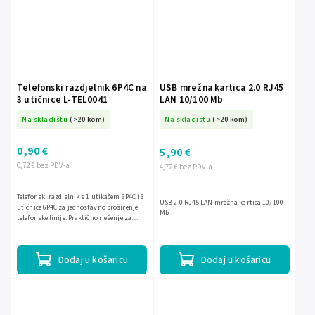
Telefonski razdjelnik 6P4C na
USB mrežna kartica 2.0 RJ45
3 utičnice L-TEL0041
LAN 10/100 Mb
Na skladištu
(>20 kom)
Na skladištu
(>20 kom)
0,90 €
5,90 €
0,72 € bez PDV-a
4,72 € bez PDV-a
Telefonski razdjelnik s 1 utikačem 6P4C i 3
USB 2.0 RJ45 LAN mrežna kartica 10/100
utičnice 6P4C za jednostavno proširenje
Mb
telefonske linije. Praktično rješenje za
spajanje više telefonskih uređaja na
jednu...
Dodaj u košaricu
Dodaj u košaricu