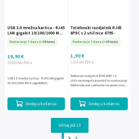
USB 3.0 mrežna kartica - RJ45
Telefonski razdjelnik RJ45
LAN gigabit 10/100/1000 Mb
8P8C s 2 utičnice 8795-
Kruger&Matz
Dodavanje 7 dana
(>20 kom)
Dodavanje 7 dana
(>20 kom)
1,90 €
19,90 €
1,52 € bez PDV-a
15,92 € bez PDV-a
Telefonski razdjelnik RJ45 8P8C s 2
USB 3.0 mrežna kartica - RJ45 LAN gigabit
utičnice omogućuje praktično razdvajanje
10/100/1000 Mb Kruger&Matz
telefonske veze i jednostavno povezivanje
dvaju uređaja na jednu instalaciju.
Dodaj u košaricu
Dodaj u košaricu
Učitaj još 13
1
2