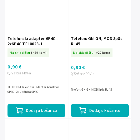
Telefonski adapter 6P4C -
Telefon: GN-GN, MOD 8p8c
2x6P4C TEL0023-1
RJ45
Na skladištu
(>20 kom)
Na skladištu
(>20 kom)
0,90 €
0,90 €
0,72 € bez PDV-a
0,72 € bez PDV-a
TEL0023-1 Telefonski adapter konektor
Telefon: GN-GN.MOD 8p8c RJ45
6P4C - 2x utičnica 6P4C
Dodaj u košaricu
Dodaj u košaricu