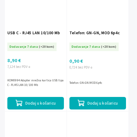
USB C - RJ45 LAN 10/100 Mb
Telefon: GN-GN, MOD 6p4c
Dodavanje 7 dana
(>20 kom)
Dodavanje 7 dana
(>20 kom)
8,90 €
0,90 €
7,12 € bez PDV-a
0,72 € bez PDV-a
KOM0994 Adapter mrežna kartica USB tipa
Telefon: GN-GN.MOD 6p4c
C - RJ45 LAN 10/100 Mb
Dodaj u košaricu
Dodaj u košaricu