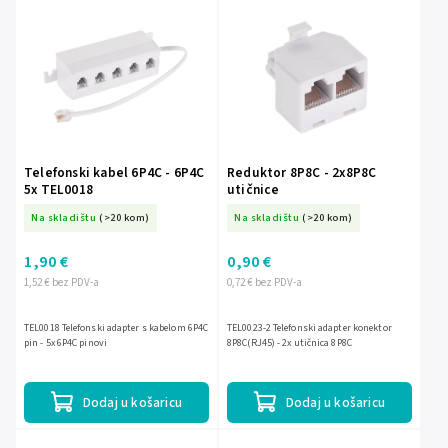
Najskuplje
Abecedno
Telefonski kabel 6P4C - 6P4C
Reduktor 8P8C - 2x8P8C
5x TEL0018
utičnice
Na skladištu
(>20 kom)
Na skladištu
(>20 kom)
1,90 €
0,90 €
1,52 € bez PDV-a
0,72 € bez PDV-a
TEL0018 Telefonski adapter s kabelom 6P4C
TEL0023-2 Telefonski adapter konektor
pin - 5x 6P4C pinovi
8P8C(RJ45) - 2x utičnica 8P8C
Dodaj u košaricu
Dodaj u košaricu