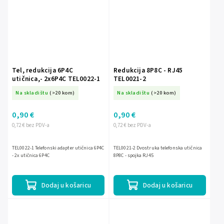
Tel, redukcija 6P4C
Redukcija 8P8C - RJ45
utičnica,- 2x6P4C TEL0022-1
TEL0021-2
Na skladištu
(>20 kom)
Na skladištu
(>20 kom)
0,90 €
0,90 €
0,72 € bez PDV-a
0,72 € bez PDV-a
TEL0022-1 Telefonski adapter utičnica 6P4C
TEL0021-2 Dvostruka telefonska utičnica
- 2x utičnica 6P4C
8P8C - spojka RJ45
Dodaj u košaricu
Dodaj u košaricu