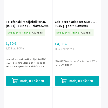
Telefonski razdjelnik 6P4C
Cabletech adapter USB 3.0 -
(RJ14), 1 ulaz / 3 izlaza 5293-
RJ45 gigabit KOM0987
Dodavanje 7 dana
(>20 kom)
Dodavanje 7 dana
(>20 kom)
1,90 €
14,90 €
1,52 € bez PDV-a
11,92 € bez PDV-a
Kompaktan telefonski razdjelnik 6P4C
KOM0987 Adapter mrežna kartica USB3 -
(RJ14) s jednim ulazom i tri izlaza za
RJ45 LAN gigabit
jednostavno povezivanje telefonskih
uređaja i opreme. Praktično rješenje za
uredsku i kućnu instalaciju.
Dodaj u košaricu
Dodaj u košaricu