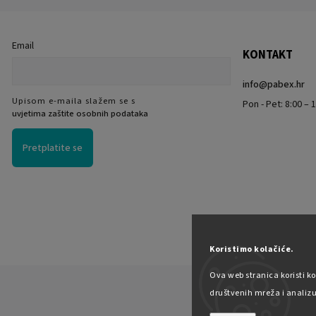
Email
KONTAKT
info
@
pabex.hr
Upisom e-maila slažem se s
Pon - Pet: 8:00 – 1
uvjetima zaštite osobnih podataka
Pretplatite se
Koristimo kolačiće.
Ova web stranica koristi ko
društvenih mreža i analizu 