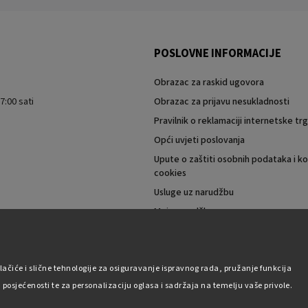
POSLOVNE INFORMACIJE
Obrazac za raskid ugovora
7:00 sati
Obrazac za prijavu nesukladnosti
Pravilnik o reklamaciji internetske t
Opći uvjeti poslovanja
Upute o zaštiti osobnih podataka i ko
cookies
Usluge uz narudžbu
Moja narudžba
lačiće i slične tehnologije za osiguravanje ispravnog rada, pružanje funkcija
posjećenosti te za personalizaciju oglasa i sadržaja na temelju vaše privole.
Autorsko pravo 2026
Pabex.hr
. Sva prava pridržana.