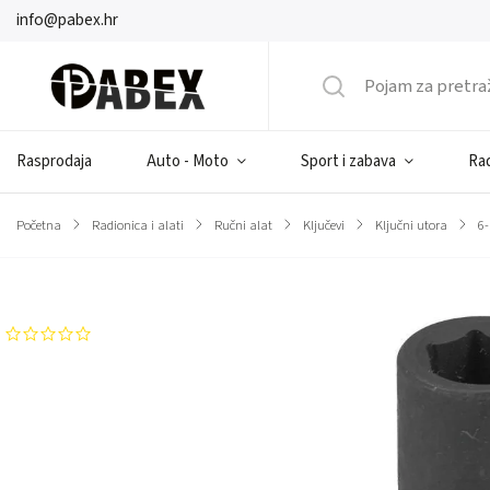
info@pabex.hr
Rasprodaja
Auto - Moto
Sport i zabava
Rad
Početna
/
Radionica i alati
/
Ručni alat
/
Ključevi
/
Ključni utora
/
6-
Brend:
FORCEKRAFT