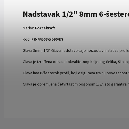
Nadstavak 1/2" 8mm 6-šester
Marka:
Forcekraft
Kod:
FK-44508K(59047)
Glava 8mm, 1/2" Glava nadstaveka je neizostavni alat za prof
Glava je izrađena od visokokvalitetnog kaljenog čelika, što jo
Glava ima 6-šesterok profil, koji osigurava trajnu povezanost 
Glava je opremljena četvrtastim pogonom 1/2", što garantira 