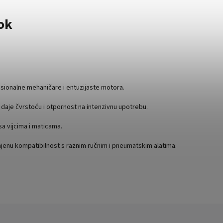
ok
esionalne mehaničare i entuzijaste motora.
j daje čvrstoću i otpornost na intenzivnu upotrebu.
sa vijcima i maticama.
njenu kompatibilnost s raznim ručnim i pneumatskim alatima.