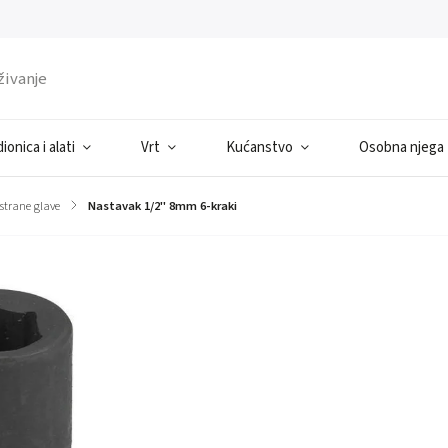
ionica i alati
Vrt
Kućanstvo
Osobna njega
strane glave
/
Nastavak 1/2" 8mm 6-kraki