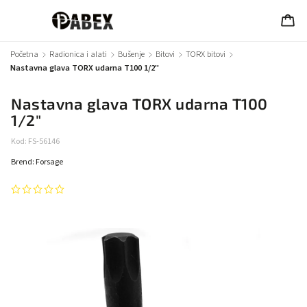
Početna
/
Radionica i alati
/
Bušenje
/
Bitovi
/
TORX bitovi
/
Nastavna glava TORX udarna T100 1/2"
Nastavna glava TORX udarna T100
1/2"
Kod:
FS-56146
Brend:
Forsage