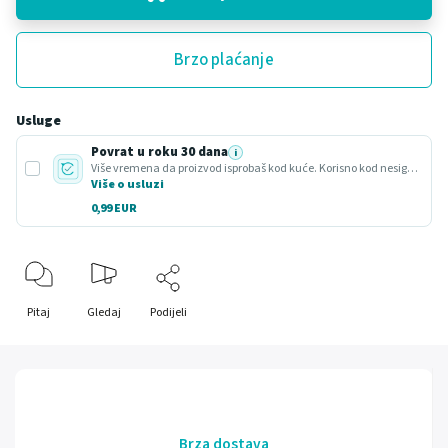
Brzo plaćanje
Usluge
Povrat u roku 30 dana
i
Više vremena da proizvod isprobaš kod kuće. Korisno kod nesigurnog odabira ili poklona.
Više o usluzi
0,99 EUR
Pitaj
Gledaj
Podijeli
Brza dostava