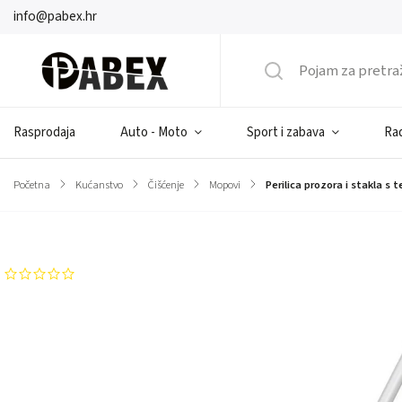
info@pabex.hr
Rasprodaja
Auto - Moto
Sport i zabava
Rad
Početna
/
Kućanstvo
/
Čišćenje
/
Mopovi
/
Perilica prozora i stakla 
Brend:
WMC TOOLS