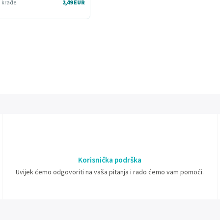
i krađe.
2,49 EUR
Korisnička podrška
Uvijek ćemo odgovoriti na vaša pitanja i rado ćemo vam pomoći.