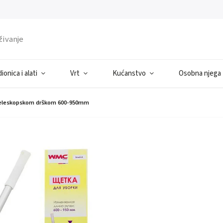
ionica i alati
Vrt
Kućanstvo
Osobna njega
s teleskopskom drškom 600-950mm