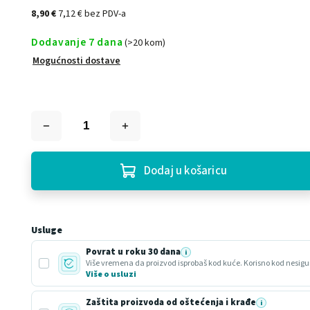
8,90 €
7,12 € bez PDV-a
Dodavanje 7 dana
(>20 kom)
Mogućnosti dostave
Dodaj u košaricu
Usluge
Povrat u roku 30 dana
i
Više o usluzi
Zaštita proizvoda od oštećenja i krađe
i