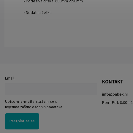
• Podesiva drška: 600mm -950mm
• Dodatna četka
Email
KONTAKT
info
@
pabex.hr
Upisom e-maila slažem se s
Pon - Pet: 8:00 – 1
uvjetima zaštite osobnih podataka
Pretplatite se