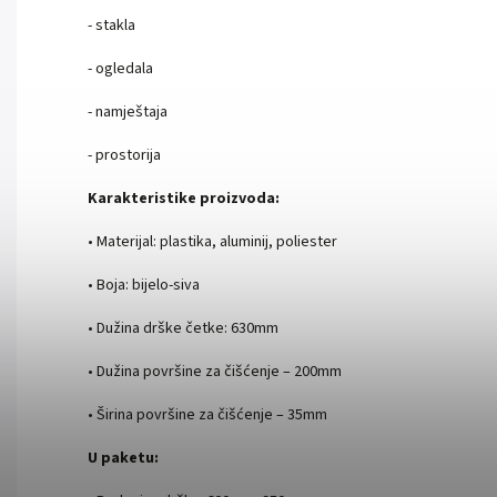
- stakla
- ogledala
- namještaja
- prostorija
Karakteristike proizvoda:
• Materijal: plastika, aluminij, poliester
• Boja: bijelo-siva
• Dužina drške četke: 630mm
• Dužina površine za čišćenje – 200mm
• Širina površine za čišćenje – 35mm
U paketu: