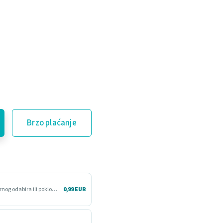
Brzo plaćanje
Više vremena da proizvod isprobaš kod kuće. Korisno kod nesigurnog odabira ili poklona.
0,99 EUR