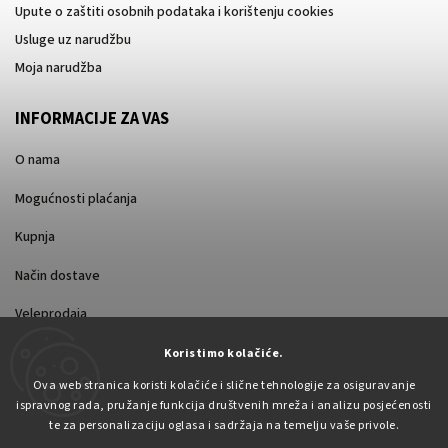
Upute o zaštiti osobnih podataka i korištenju cookies
Usluge uz narudžbu
Moja narudžba
INFORMACIJE ZA VAS
O nama
Mogućnosti plaćanja
Kupnja
Način dostave
Veleprodaja
Koristimo kolačiće.
Ova web stranica koristi kolačiće i slične tehnologije za osiguravanje
ispravnog rada, pružanje funkcija društvenih mreža i analizu posjećenosti
te za personalizaciju oglasa i sadržaja na temelju vaše privole.