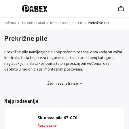
Početna
/
Radionica i alati
/
Tehnika rezanja
/
Pile
/
Prekrižne pile
Prekrižne pile
Prekrižne pile namijenjene su poprečnom rezanju drva kada su važni
kontrola, čista linija reza i siguran osjećaj u ruci. U ovoj kategoriji
naglasak je na alatu koji pomaže pri preciznijem vođenju reza,
osobito u radionici i pri montažnim poslovima.
Želim saznati više
Najprodavanije
Sklopiva pila 67-070-
Rasprodano