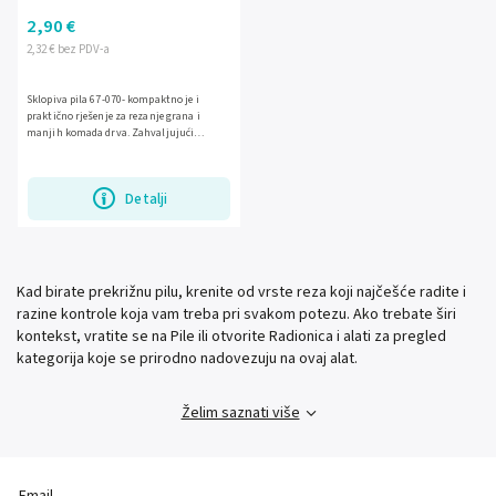
2,90 €
2,32 € bez PDV-a
Sklopiva pila 67-070- kompaktno je i
praktično rješenje za rezanje grana i
manjih komada drva. Zahvaljujući
preklopnom dizajnu lako se prenosi i
sigurno sprema, a duljina od 270...
Detalji
Kad birate prekrižnu pilu, krenite od vrste reza koji najčešće radite i
razine kontrole koja vam treba pri svakom potezu. Ako trebate širi
kontekst, vratite se na Pile ili otvorite Radionica i alati za pregled
kategorija koje se prirodno nadovezuju na ovaj alat.
Želim saznati više
Email