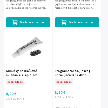
Vodljive gumice bez ljepila za popravak
Vodljive gumice za daljinski upravljač s
istrošenih tipki na daljinskom
ljepilom za brzu i jednostavnu obnovu
upravljaču. Praktično rješenje za brzo
neispravnih tipki. Set je namijenjen
vraćanje osjetljivosti i funkcionalnosti
popravku istrošenih kontakata na
tipki, bez potrebe za...
daljinskim upravljačima, a...
Dodaj u košaricu
Dodaj u košaricu
Gumičky na diaľkové
Programator daljinskog
ovládanie s lepidlom
upravljača IRPR 4000
Cabletech 4 u 1 L-PIL1025
Rasprodano
Rasprodano
8,90 €
0,90 €
7,12 € bez PDV-a
0,72 € bez PDV-a