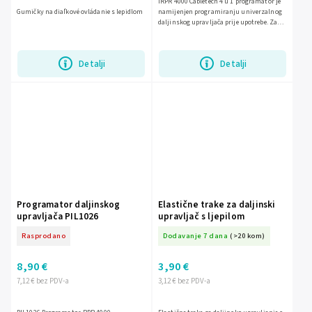
IRPR 4000 Cabletech 4 u 1 programator je
Gumičky na diaľkové ovládanie s lepidlom
namijenjen programiranju univerzalnog
daljinskog upravljača prije upotrebe. Za
rad je potreban programator, odgovarajući
softver i PC...
Detalji
Detalji
Programator daljinskog
Elastične trake za daljinski
upravljača PIL1026
upravljač s ljepilom
Rasprodano
Dodavanje 7 dana
(>20 kom)
8,90 €
3,90 €
7,12 € bez PDV-a
3,12 € bez PDV-a