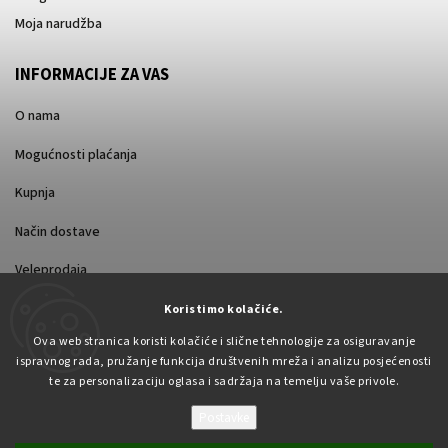
Moja narudžba
INFORMACIJE ZA VAS
O nama
Mogućnosti plaćanja
Kupnja
Način dostave
Veleprodaja
Koristimo kolačiće.
Ova web stranica koristi kolačiće i slične tehnologije za osiguravanje
ispravnog rada, pružanje funkcija društvenih mreža i analizu posjećenosti
te za personalizaciju oglasa i sadržaja na temelju vaše privole.
Postavke
Autorsko pravo 2026
Pabex.hr
. Sva prava pridržana.