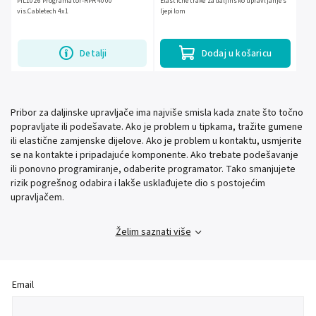
PIL1026 Programator-RPR 4000
Elastične trake za daljinsko upravljanje s
vis.Cabletech 4x1
ljepilom
Detalji
Dodaj u košaricu
Pribor za daljinske upravljače ima najviše smisla kada znate što točno
popravljate ili podešavate. Ako je problem u tipkama, tražite gumene
ili elastične zamjenske dijelove. Ako je problem u kontaktu, usmjerite
se na kontakte i pripadajuće komponente. Ako trebate podešavanje
ili ponovno programiranje, odaberite programator. Tako smanjujete
rizik pogrešnog odabira i lakše usklađujete dio s postojećim
upravljačem.
Želim saznati više
Email