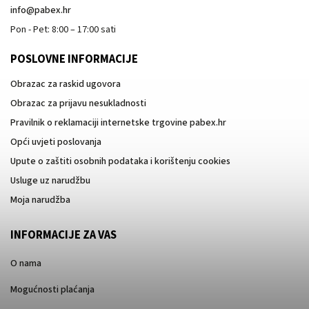
info
@
pabex.hr
Pon - Pet: 8:00 – 17:00 sati
POSLOVNE INFORMACIJE
Obrazac za raskid ugovora
Obrazac za prijavu nesukladnosti
Pravilnik o reklamaciji internetske trgovine pabex.hr
Opći uvjeti poslovanja
Upute o zaštiti osobnih podataka i korištenju cookies
Usluge uz narudžbu
Moja narudžba
INFORMACIJE ZA VAS
O nama
Mogućnosti plaćanja