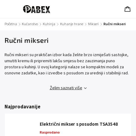
Početna
/
Kućanstvo
/
Kuhinja
/
Kuhanje hrane
/
Mikseri
/
Ručni mikseri
Ručni mikseri
Ručni mikseri su praktičan izbor kada želite brzo izmiješati sastojke,
umutiti kremu ili pripremiti lakšu smjesu bez zauzimanja puno
prostora u kuhinji. U ovoj kategoriji nalaze se kompaktni modeli za
osnovne zadatke, kao i izvedbe s posudom za uredniji i stabilniji rad.
Želim saznati više
Najprodavanije
Električni mikser s posudom TSA3548
Rasprodano