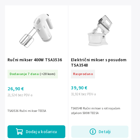
Najskuplje
Abecedno
Ručni mikser 400W TSA3536
Električni mikser s posudom
TSA3548
Dodavanje 7 dana
(>20 kom)
Rasprodano
39,90 €
26,90 €
31,92 € bez PDV-a
21,52 € bez PDV-a
TSA3548 Ručni mikser s rotirajućom
TSA3536 Ručni mikser TEESA
zdjelom 500W TEESA
Dodaj u košaricu
Detalji