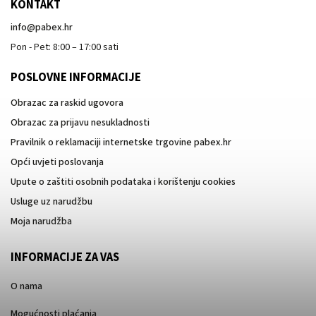
KONTAKT
info
@
pabex.hr
Pon - Pet: 8:00 – 17:00 sati
POSLOVNE INFORMACIJE
Obrazac za raskid ugovora
Obrazac za prijavu nesukladnosti
Pravilnik o reklamaciji internetske trgovine pabex.hr
Opći uvjeti poslovanja
Upute o zaštiti osobnih podataka i korištenju cookies
Usluge uz narudžbu
Moja narudžba
INFORMACIJE ZA VAS
O nama
Mogućnosti plaćanja