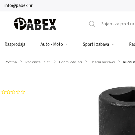
info@pabex.hr
Rasprodaja
Auto - Moto
Sport i zabava
Rad
Početna
/
Radionica i alati
/
Udarni odvijači
/
Udarni nastavci
/
Ručni 
Brend:
Rock FORCE