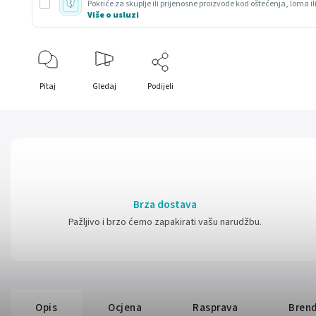
Pokriće za skuplje ili prijenosne proizvode kod oštećenja, loma il
Više o usluzi
Pitaj
Gledaj
Podijeli
Brza dostava
Pažljivo i brzo ćemo zapakirati vašu narudžbu.
Opis
Ocjena
Rasprava
Bren