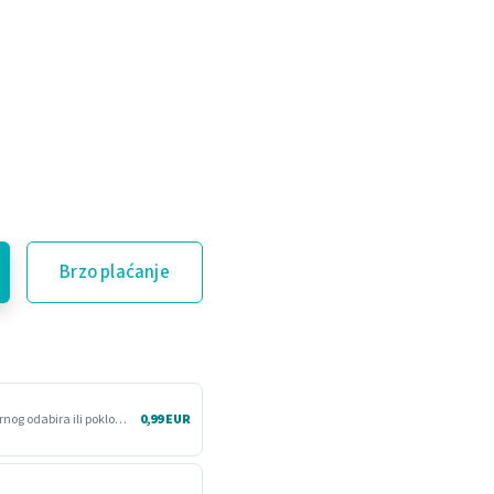
Brzo plaćanje
Više vremena da proizvod isprobaš kod kuće. Korisno kod nesigurnog odabira ili poklona.
0,99 EUR