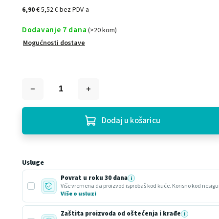
6,90 €
5,52 € bez PDV-a
Dodavanje 7 dana
(>20 kom)
Mogućnosti dostave
Dodaj u košaricu
Usluge
Povrat u roku 30 dana
i
Više o usluzi
Zaštita proizvoda od oštećenja i krađe
i