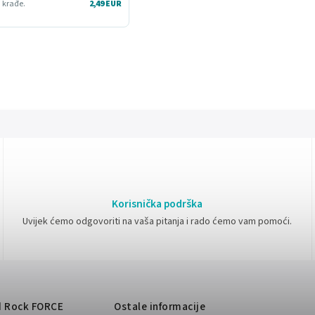
i krađe.
2,49 EUR
Korisnička podrška
Uvijek ćemo odgovoriti na vaša pitanja i rado ćemo vam pomoći.
d
Rock FORCE
Ostale informacije