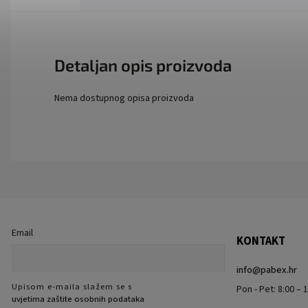
Detaljan opis proizvoda
Nema dostupnog opisa proizvoda
Email
KONTAKT
info
@
pabex.hr
Upisom e-maila slažem se s
Pon - Pet: 8:00 – 1
uvjetima zaštite osobnih podataka