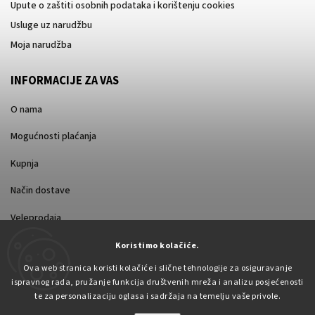
Upute o zaštiti osobnih podataka i korištenju cookies
Usluge uz narudžbu
Moja narudžba
INFORMACIJE ZA VAS
O nama
Mogućnosti plaćanja
Kupnja
Način dostave
Veleprodaja
Koristimo kolačiće.
Ova web stranica koristi kolačiće i slične tehnologije za osiguravanje
ispravnog rada, pružanje funkcija društvenih mreža i analizu posjećenosti
te za personalizaciju oglasa i sadržaja na temelju vaše privole.