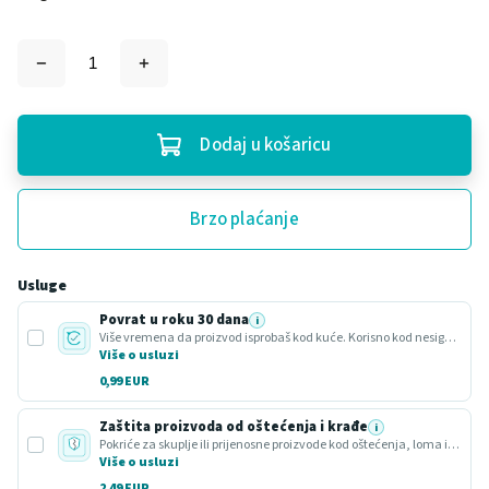
Dodaj u košaricu
Brzo plaćanje
Usluge
Povrat u roku 30 dana
i
Više vremena da proizvod isprobaš kod kuće. Korisno kod nesigurnog odabira ili poklona.
Više o usluzi
0,99 EUR
Zaštita proizvoda od oštećenja i krađe
i
Pokriće za skuplje ili prijenosne proizvode kod oštećenja, loma ili krađe.
Više o usluzi
2,49 EUR