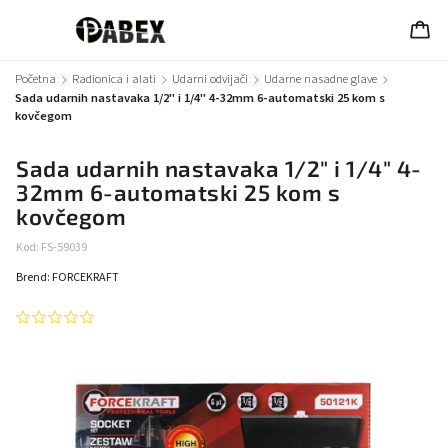
Početna
/
Radionica i alati
/
Udarni odvijači
/
Udarne nasadne glave
/
Sada udarnih nastavaka 1/2" i 1/4" 4-32mm 6-automatski 25 kom s
kovčegom
Sada udarnih nastavaka 1/2" i 1/4" 4-
32mm 6-automatski 25 kom s
kovčegom
Kod:
FS-59039
Brend:
FORCEKRAFT