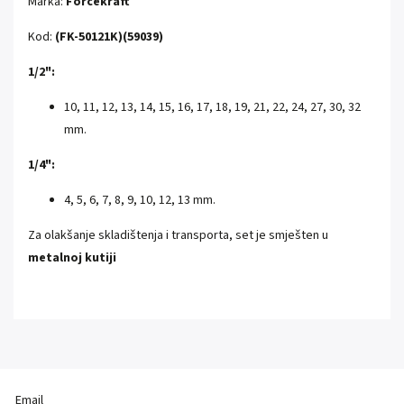
Marka:
Forcekraft
Kod:
(FK-50121K)(59039)
1/2":
10, 11, 12, 13, 14, 15, 16, 17, 18, 19, 21, 22, 24, 27, 30, 32
mm.
1/4":
4, 5, 6, 7, 8, 9, 10, 12, 13 mm.
Za olakšanje skladištenja i transporta, set je smješten u
metalnoj kutiji
Email