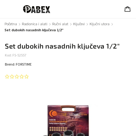
Početna
/
Radionica i alati
/
Ručni alat
/
Ključevi
/
Ključni utora
/
Set dubokih nasadnih ključeva 1/2"
Set dubokih nasadnih ključeva 1/2"
Kod:
FS-52557
Brend:
FORSTIME