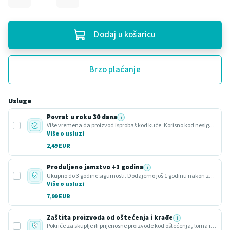
Dodaj u košaricu
Brzo plaćanje
Usluge
Povrat u roku 30 dana
i
Više vremena da proizvod isprobaš kod kuće. Korisno kod nesigurnog odabira ili poklona.
Više o usluzi
2,49 EUR
Produljeno jamstvo +1 godina
i
Ukupno do 3 godine sigurnosti. Dodajemo još 1 godinu nakon zakonskog roka.
Više o usluzi
7,99 EUR
Zaštita proizvoda od oštećenja i krađe
i
Pokriće za skuplje ili prijenosne proizvode kod oštećenja, loma ili krađe.