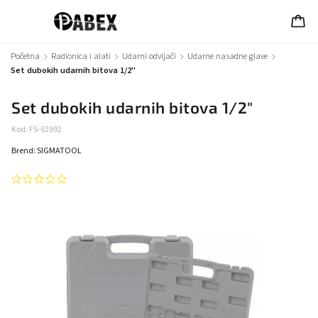
Početna
/
Radionica i alati
/
Udarni odvijači
/
Udarne nasadne glave
/
Set dubokih udarnih bitova 1/2"
Set dubokih udarnih bitova 1/2"
Kod:
FS-62992
Brend:
SIGMATOOL