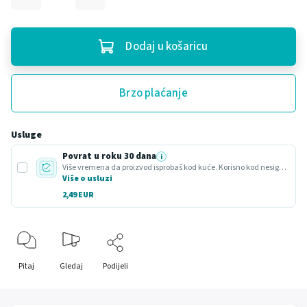
Dodaj u košaricu
Brzo plaćanje
Usluge
Povrat u roku 30 dana
i
Više vremena da proizvod isprobaš kod kuće. Korisno kod nesigurnog odabira ili poklona.
Više o usluzi
2,49 EUR
Pitaj
Gledaj
Podijeli