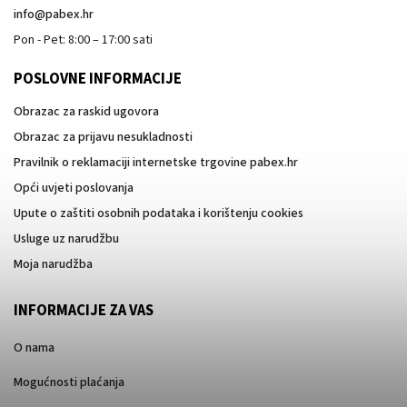
info
@
pabex.hr
Pon - Pet: 8:00 – 17:00 sati
POSLOVNE INFORMACIJE
Obrazac za raskid ugovora
Obrazac za prijavu nesukladnosti
Pravilnik o reklamaciji internetske trgovine pabex.hr
Opći uvjeti poslovanja
Upute o zaštiti osobnih podataka i korištenju cookies
Usluge uz narudžbu
Moja narudžba
INFORMACIJE ZA VAS
O nama
Mogućnosti plaćanja