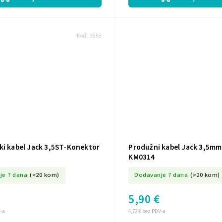
Kod:
3658-
ki kabel Jack 3,5ST-Konektor
Produžni kabel Jack 3,5mm
KM0314
je 7 dana
(>20 kom)
Dodavanje 7 dana
(>20 kom)
5,90 €
V-a
4,72 € bez PDV-a