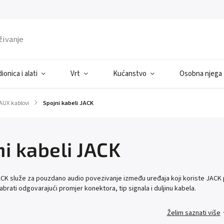
ionica i alati
Vrt
Kućanstvo
Osobna njega
AUX kablovi
/
Spojni kabeli JACK
i kabeli JACK
ACK služe za pouzdano audio povezivanje između uređaja koji koriste JACK pri
abrati odgovarajući promjer konektora, tip signala i duljinu kabela.
Želim saznati više