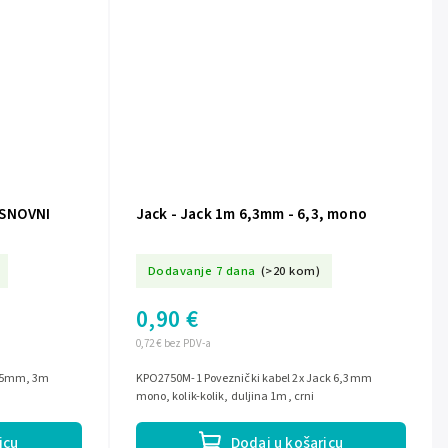
OSNOVNI
Jack - Jack 1m 6,3mm - 6,3, mono
Dodavanje 7 dana
(>20 kom)
0,90 €
0,72 € bez PDV-a
3,5mm, 3m
KPO2750M-1 Poveznički kabel 2x Jack 6,3mm
mono, kolik-kolik, duljina 1m, crni
icu
Dodaj u košaricu