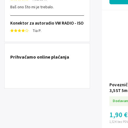
Baš ono što mi je trebalo.
Konektor za autoradio VW RADIO - ISO
Tia P.
Prihvaćamo online plaćanja
Poveznič
3,5ST 5m
Dodavan
1,90 €
1,52 € bez PD