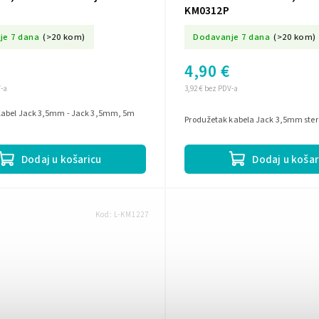
KM0312P
je 7 dana
(>20 kom)
Dodavanje 7 dana
(>20 kom)
4,90 €
V-a
3,92 € bez PDV-a
Kabel Jack 3,5mm - Jack 3,5mm, 5m
Produžetak kabela Jack 3,5mm ste
Dodaj u košaricu
Dodaj u košar
Kod:
L-KM1227