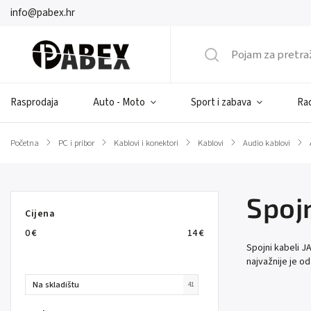
info@pabex.hr
Rasprodaja
Auto - Moto
Sport i zabava
Rad
Početna
/
PC i pribor
/
Kablovi i konektori
/
Kablovi
/
Audio kablovi
/
Spojn
Cijena
0
€
14
€
Spojni kabeli J
najvažnije je od
Na skladištu
41