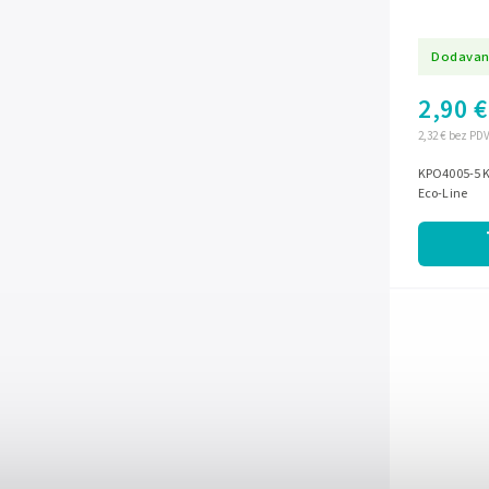
Dodavan
2,90 €
2,32 € bez PD
KPO4005-5 
Eco-Line