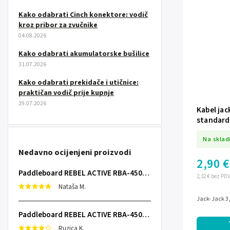
Kako odabrati Cinch konektore: vodič
kroz pribor za zvučnike
04.08.2026
Kako odabrati akumulatorske bušilice
31.07.2026
Kako odabrati prekidače i utičnice:
praktičan vodič prije kupnje
29.07.2026
Kabel jac
standard
Na sklad
Nedavno ocijenjeni proizvodi
2,90 €
Paddleboard REBEL ACTIVE RBA-4507 - sivi
2,32 € bez PD
Nataša M.
Jack-Jack 3
Paddleboard REBEL ACTIVE RBA-4507 - sivi
Ruzica K.