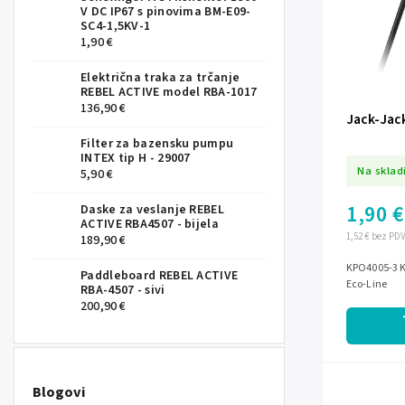
V DC IP67 s pinovima BM-E09-
SC4-1,5KV-1
1,90 €
Električna traka za trčanje
REBEL ACTIVE model RBA-1017
136,90 €
Jack-Jac
Filter za bazensku pumpu
INTEX tip H - 29007
Na sklad
5,90 €
1,90 €
Daske za veslanje REBEL
ACTIVE RBA4507 - bijela
1,52 € bez PD
189,90 €
KPO4005-3 K
Paddleboard REBEL ACTIVE
Eco-Line
RBA-4507 - sivi
200,90 €
Blogovi