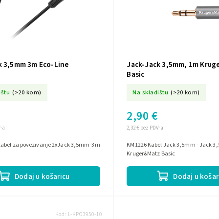
k 3,5mm 3m Eco-Line
Jack-Jack 3,5mm, 1m Krug
Basic
ištu
(>20 kom)
Na skladištu
(>20 kom)
2,90 €
V-a
2,32 € bez PDV-a
abel za povezivanje 2xJack 3,5mm-3m
KM1226 Kabel Jack 3,5mm - Jack 
Kruger&Matz Basic
Dodaj u košaricu
Dodaj u košar
Kod:
L-KPO3950-10