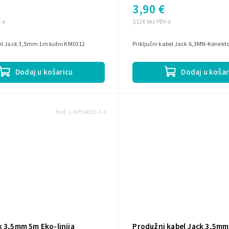
3,90 €
V-a
3,12 € bez PDV-a
el Jack 3,5mm 1m kutni KM0312
Priključni kabel Jack 6,3MN-Konekt
Dodaj u košaricu
Dodaj u košar
Kod:
L-KPO4005-5-0
k 3,5mm 5m Eko-linija
Produžni kabel Jack 3,5mm