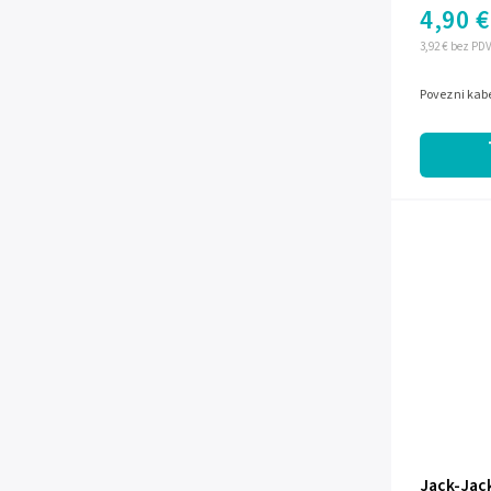
4,90 €
3,92 € bez PD
Povezni kab
Jack-Jac