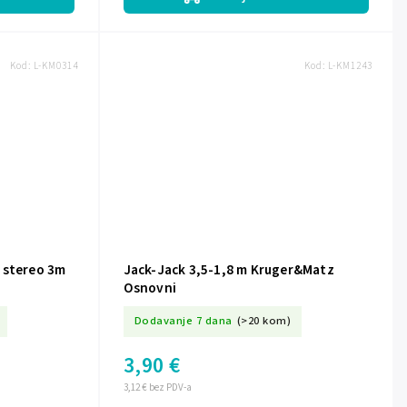
Kod:
L-KM0314
Kod:
L-KM1243
 stereo 3m
Jack-Jack 3,5-1,8 m Kruger&Matz
Osnovni
Dodavanje 7 dana
(>20 kom)
3,90 €
3,12 € bez PDV-a