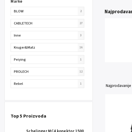
Marke
Najprodavan
BLOW
2
CABLETECH
27
Inne
3
Kruger&Matz
16
Peiying
1
PROLECH
12
Rebel
1
Najprodavanije
Top 5 Proizvoda
Schelinger MC4 konektor 1500