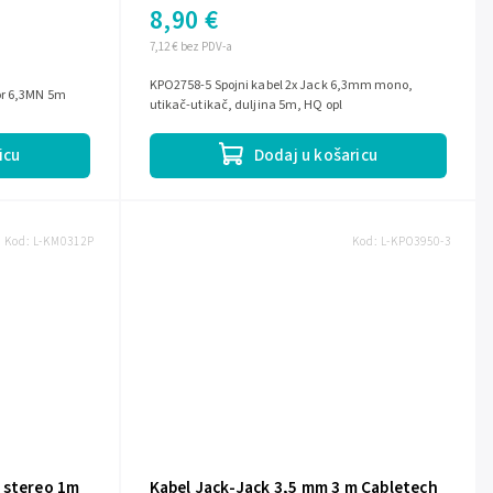
8,90 €
7,12 € bez PDV-a
KPO2758-5 Spojni kabel 2x Jack 6,3mm mono,
or 6,3MN 5m
utikač-utikač, duljina 5m, HQ opl
icu
Dodaj u košaricu
Kod:
L-KM0312P
Kod:
L-KPO3950-3
 stereo 1m
Kabel Jack-Jack 3,5 mm 3 m Cabletech