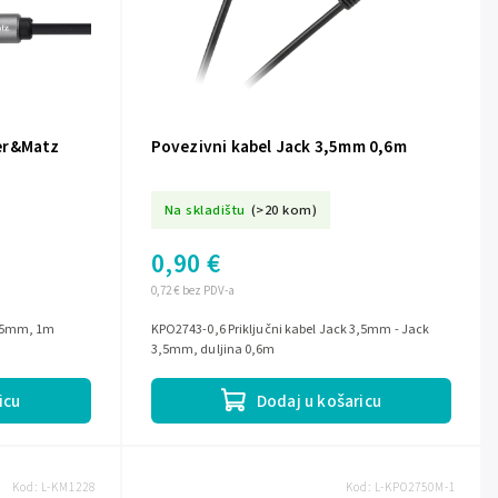
er&Matz
Povezivni kabel Jack 3,5mm 0,6m
Na skladištu
(>20 kom)
0,90 €
0,72 € bez PDV-a
3,5mm, 1m
KPO2743-0,6 Priključni kabel Jack 3,5mm - Jack
3,5mm, duljina 0,6m
icu
Dodaj u košaricu
Kod:
L-KM1228
Kod:
L-KPO2750M-1