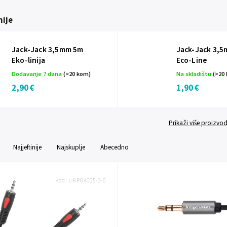
ije
Jack-Jack 3,5mm 5m
Jack-Jack 3,
Eko-linija
Eco-Line
Dodavanje 7 dana
(>20 kom)
Na skladištu
(>20
2,90 €
1,90 €
Prikaži više proizvo
Najjeftinije
Najskuplje
Abecedno
Kod:
L-KPO4005-3-0