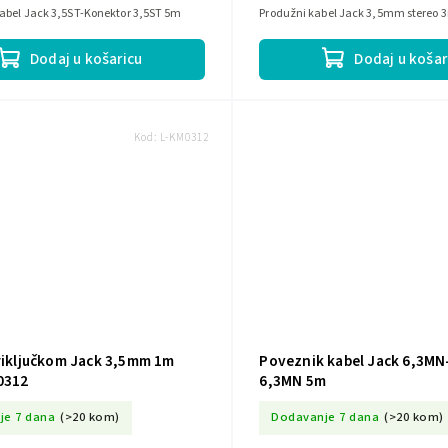
kabel Jack 3,5ST-Konektor 3,5ST 5m
Produžni kabel Jack 3,5mm stereo
Dodaj u košaricu
Dodaj u košar
Kod:
L-KM0312
priključkom Jack 3,5mm 1m
Poveznik kabel Jack 6,3M
0312
6,3MN 5m
je 7 dana
(>20 kom)
Dodavanje 7 dana
(>20 kom)