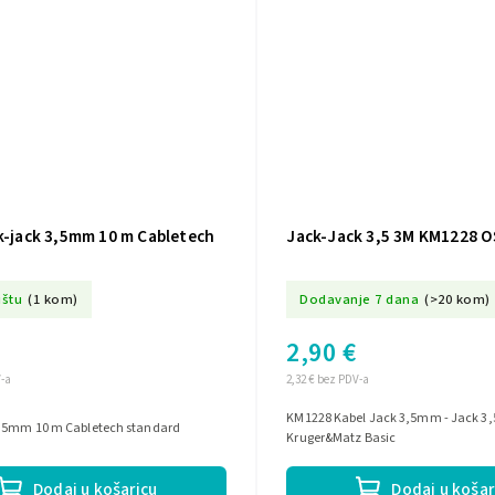
k-jack 3,5mm 10 m Cabletech
Jack-Jack 3,5 3M KM1228 
ištu
(1 kom)
Dodavanje 7 dana
(>20 kom)
2,90 €
V-a
2,32 € bez PDV-a
KM1228 Kabel Jack 3,5mm - Jack 
,5mm 10 m Cabletech standard
Kruger&Matz Basic
Dodaj u košaricu
Dodaj u košar