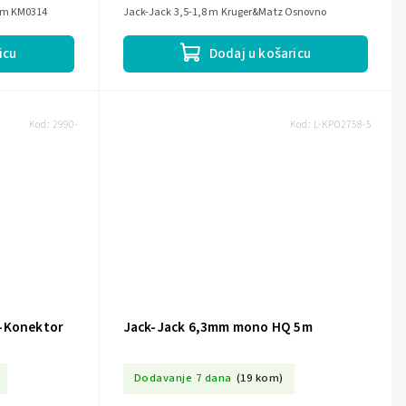
 3m KM0314
Jack-Jack 3,5-1,8 m Kruger&Matz Osnovno
icu
Dodaj u košaricu
Kod:
2990-
Kod:
L-KPO2758-5
N-Konektor
Jack-Jack 6,3mm mono HQ 5m
Dodavanje 7 dana
(19 kom)