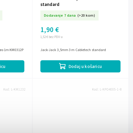
standard
Dodavanje 7 dana
(>20 kom)
1,90 €
1,52 € bez PDV-a
reo 1m KM0312P
Jack-Jack 3,5mm 3 m Cabletech standard
icu
Dodaj u košaricu
Kod:
L-KM1232
Kod:
L-KPO4005-1-8