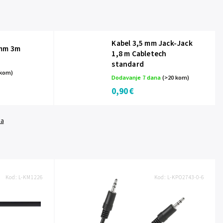
Kabel 3,5 mm Jack-Jack
5mm 3m
1,8 m Cabletech
standard
 kom)
Dodavanje 7 dana
(>20 kom)
0,90 €
da
Kod:
L-KM1226
Kod:
L-KPO2743-0-6