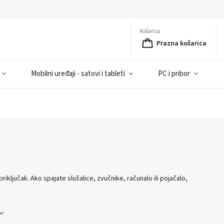
Košarica
Prazna košarica
Mobilni uređaji - satovi i tableti
PC i pribor
ključak. Ako spajate slušalice, zvučnike, računalo ili pojačalo,