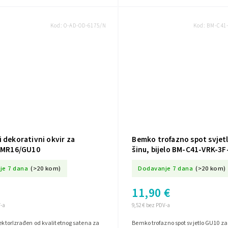
Kod:
O-AD-OD-6175/N
Kod:
BM-C41
 dekorativni okvir za
Bemko trofazno spot svjet
r MR16/GU10
šinu, bijelo BM-C41-VRK-
je 7 dana
(>20 kom)
Dodavanje 7 dana
(>20 kom)
11,90 €
V-a
9,52 € bez PDV-a
lektorIzrađen od kvalitetnog satena za
Bemko trofazno spot svjetlo GU10 za š