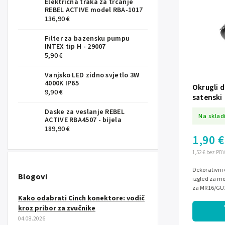
Električna traka za trčanje
REBEL ACTIVE model RBA-1017
136,90 €
Filter za bazensku pumpu
INTEX tip H - 29007
5,90 €
Vanjsko LED zidno svjetlo 3W
4000K IP65
Okrugli 
9,90 €
satenski
Daske za veslanje REBEL
Na sklad
ACTIVE RBA4507 - bijela
189,90 €
1,90 €
1,52 € bez PD
Dekorativni 
Blogovi
izgled za mo
za MR16/GU1
Montažni sus
Kako odabrati Cinch konektore: vodič
kroz pribor za zvučnike
04.08.2026