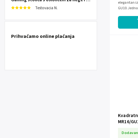
elegantan iz
Testovacia N.
GU10.Jednos
održavanje.M
Prihvaćamo online plaćanja
Kvadratni
MR16/GU
Dodavan