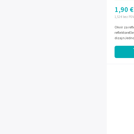
1,90 €
1,52 € bez PD
Okvir za ref
reflektoreEle
dizajnJednos
kvalitetan m