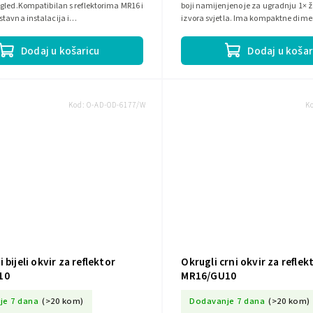
gled.Kompatibilan s reflektorima MR16 i
boji namijenjeno je za ugradnju 1× 
tavna instalacija i
izvora svjetla. Ima kompaktne dimen
oderan dizajn koji će odlično...
179 mm, napajanje 230 V~...
Dodaj u košaricu
Dodaj u košar
Kod:
O-AD-OD-6177/W
K
 bijeli okvir za reflektor
Okrugli crni okvir za reflek
10
MR16/GU10
je 7 dana
(>20 kom)
Dodavanje 7 dana
(>20 kom)