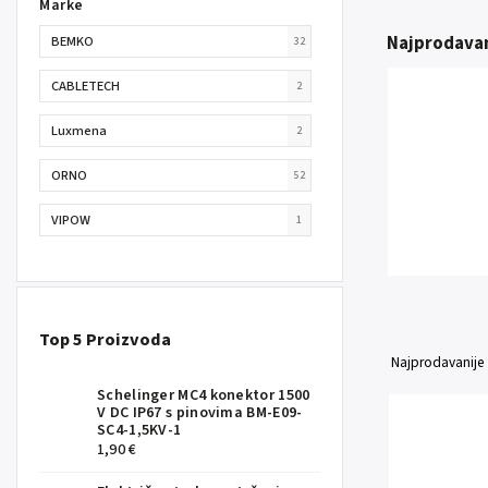
Marke
Najprodavan
BEMKO
32
CABLETECH
2
Luxmena
2
ORNO
52
VIPOW
1
Top 5 Proizvoda
Najprodavanije
Schelinger MC4 konektor 1500
V DC IP67 s pinovima BM-E09-
SC4-1,5KV-1
1,90 €