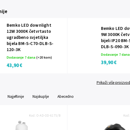
ije
Bemko LED downlight
Bemko LED do
12W 3000K četvrtasto
9W 3000K četv
ugradbeno svjetiljka
bijeli IP20 BM
bijela BM-S-C70-DLB-S-
DLB-S-090-3K
120-3K
Dodavanje 7 dan
Dodavanje 7 dana
(>20 kom)
39,90 €
43,90 €
Prikaži više proizvo
Najjeftinije
Najskuplje
Abecedno
Kod:
O-AD-OD-6175/B
Kod