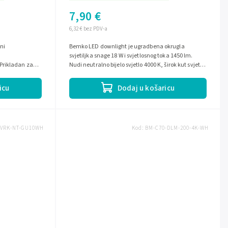
7,90 €
6,32 € bez PDV-a
rni
Bemko LED downlight je ugradbena okrugla
svjetiljka snage 18 W i svjetlosnog toka 1450 lm.
Prikladan za
Nudi neutralno bijelo svjetlo 4000 K, širok kut svjetla
120° i visok indeks uzvrata...
icu
Dodaj u košaricu
-VRK-NT-GU10WH
Kod:
BM-C70-DLM-200-4K-WH