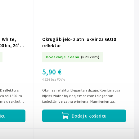
 White,
Okrugli bijelo-zlatni okvir za GU10
00 lm, 24°
reflektor
Dodavanje 7 dana
(>20 kom)
5,90 €
4,72 € bez PDV-a
 reflektor s
Okvir za reflektor Elegantan dizajn: Kombinacija
om od 1500 lm i
bijele i zlatne boje daje moderan i elegantan
 Ima uzak kut
izgled.Univerzalna primjena: Namijenjen za
reflektore tipa GU10.Jednostavna...
icu
Dodaj u košaricu