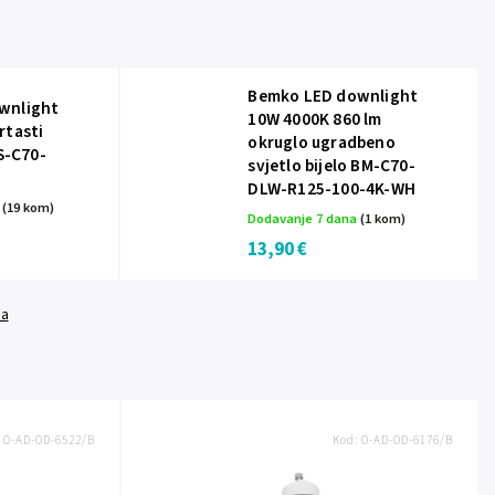
Bemko LED downlight
wnlight
10W 4000K 860 lm
rtasti
okruglo ugradbeno
-S-C70-
svjetlo bijelo BM-C70-
DLW-R125-100-4K-WH
a
(19 kom)
Dodavanje 7 dana
(1 kom)
13,90 €
da
:
O-AD-OD-6522/B
Kod:
O-AD-OD-6176/B