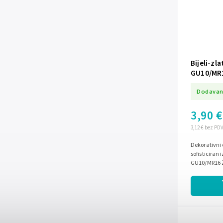
Bijeli-zl
GU10/MR
Dodavan
3,90 €
3,12 € bez PD
Dekorativni 
sofisticiran 
GU10/MR16 ž
osvjetljenje