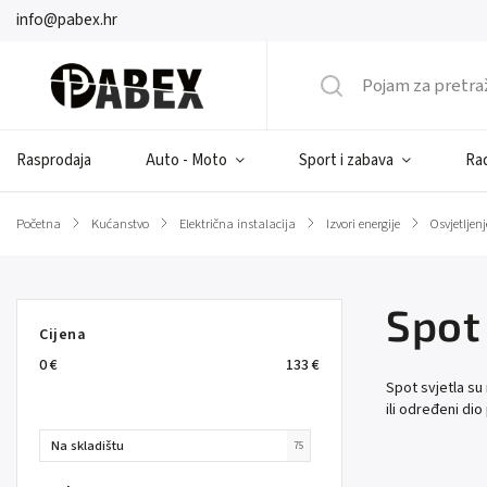
info@pabex.hr
Rasprodaja
Auto - Moto
Sport i zabava
Rad
Početna
/
Kućanstvo
/
Električna instalacija
/
Izvori energije
/
Osvjetljenj
Spot
Cijena
0
€
133
€
Spot svjetla su 
ili određeni dio
Na skladištu
75