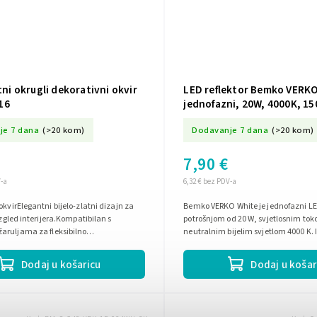
atni okrugli dekorativni okvir
LED reflektor Bemko VERKO
16
jednofazni, 20W, 4000K, 15
BM-C40-VRK-1F-020WH-4K
je 7 dana
(>20 kom)
Dodavanje 7 dana
(>20 kom)
7,90 €
V-a
6,32 € bez PDV-a
okvirElegantni bijelo-zlatni dizajn za
Bemko VERKO White je jednofazni LED
izgled interijera.Kompatibilan s
potrošnjom od 20 W, svjetlosnim tok
aruljama za fleksibilno
neutralnim bijelim svjetlom 4000 K.
.Jednostavna montaža zahvaljujući...
osvjetljenja od 24°,...
Dodaj u košaricu
Dodaj u košar