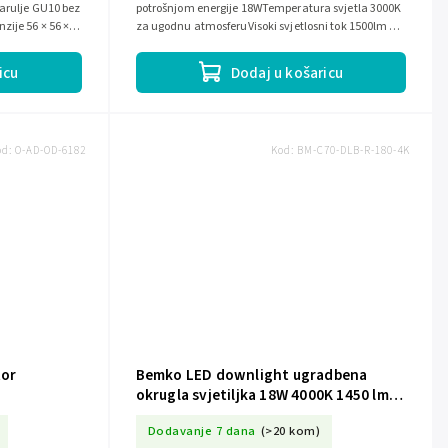
žarulje GU10 bez
potrošnjom energije 18WTemperatura svjetla 3000K
zije 56 × 56 ×
za ugodnu atmosferuVisoki svjetlosni tok 1500lm za
dostatno osvjetljenjeModeran...
icu
Dodaj u košaricu
od:
O-AD-OD-6182
Kod:
BM-C70-DLB-R-180-4K
tor
Bemko LED downlight ugradbena
okrugla svjetiljka 18W 4000K 1450 lm
IP20 bijela BM-C70-DLB-R-180-4K
Dodavanje 7 dana
(>20 kom)