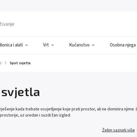
ionica i alati
Vrt
Kućanstvo
Osobna njega
e
/
Spot svjetla
 svjetla
rješenje kada trebate osvjetljenje koje prati prostor, ali ne dominira njime.
 prostorije, uz uredan i suzdržan izgled.
Želim saznati više