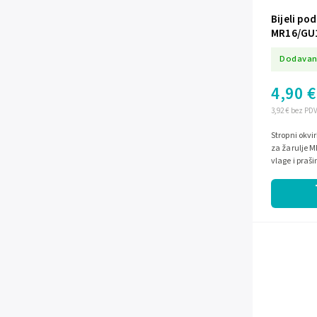
Bijeli po
MR16/GU
Dodavan
4,90 €
3,92 € bez PD
Stropni okvi
za žarulje M
vlage i praš
prostore.Mod