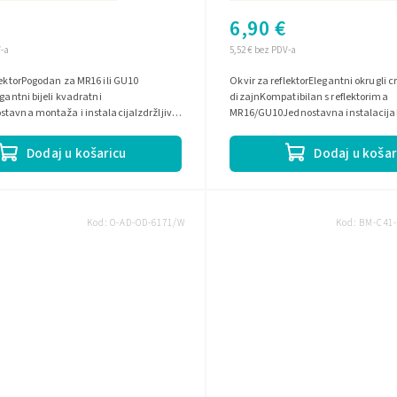
6,90 €
V-a
5,52 € bez PDV-a
lektorPogodan za MR16 ili GU10
Okvir za reflektorElegantni okrugli c
gantni bijeli kvadratni
dizajnKompatibilan s reflektorima
tavna montaža i instalacijaIzdržljiv i
MR16/GU10Jednostavna instalacija
aterijal za dugu trajnost
moderne interijere
Dodaj u košaricu
Dodaj u košar
Kod:
O-AD-OD-6171/W
Kod:
BM-C41