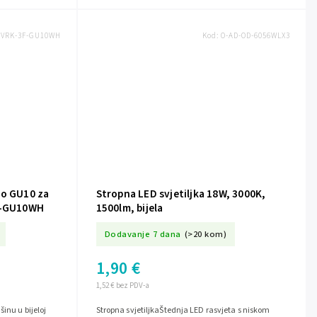
-VRK-3F-GU10WH
Kod:
O-AD-OD-6056WLX3
lo GU10 za
Stropna LED svjetiljka 18W, 3000K,
3F-GU10WH
1500lm, bijela
Dodavanje 7 dana
(>20 kom)
1,90 €
1,52 € bez PDV-a
inu u bijeloj
Stropna svjetiljkaŠtednja LED rasvjeta s niskom