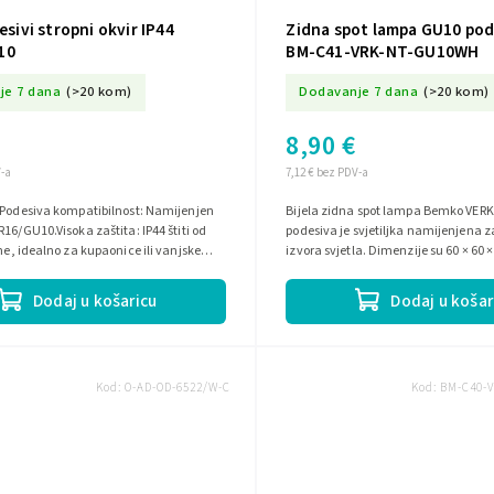
desivi stropni okvir IP44
Zidna spot lampa GU10 pode
10
BM-C41-VRK-NT-GU10WH
je 7 dana
(>20 kom)
Dodavanje 7 dana
(>20 kom)
8,90 €
V-a
7,12 € bez PDV-a
rPodesiva kompatibilnost: Namijenjen
Bijela zidna spot lampa Bemko VER
R16/GU10.Visoka zaštita: IP44 štiti od
podesiva je svjetiljka namijenjena z
ine, idealno za kupaonice ili vanjske
izvora svjetla. Dimenzije su 60 × 60
eran dizajn:...
na 230 V~ 50 Hz i podržava...
Dodaj u košaricu
Dodaj u košar
Kod:
O-AD-OD-6522/W-C
Kod:
BM-C40-V