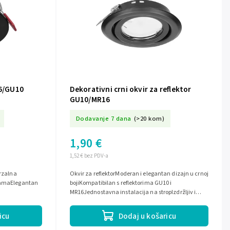
16/GU10
Dekorativni crni okvir za reflektor
GU10/MR16
Dodavanje 7 dana
(>20 kom)
1,90 €
1,52 € bez PDV-a
erzalna
Okvir za reflektorModeran i elegantan dizajn u crnoj
ljamaElegantan
bojiKompatibilan s reflektorima GU10 i
MR16Jednostavna instalacija na stropIzdržljiv i
zamjena...
kvalitetan materijal za dugotrajnu...
icu
Dodaj u košaricu