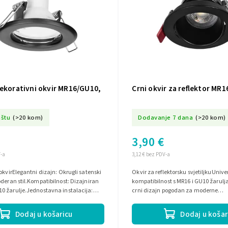
dekorativni okvir MR16/GU10,
Crni okvir za reflektor MR
ištu
(>20 kom)
Dodavanje 7 dana
(>20 kom)
3,90 €
V-a
3,12 € bez PDV-a
okvirElegantni dizajn: Okrugli satenski
Okvir za reflektorsku svjetiljkuUniv
deran stil.Kompatibilnost: Dizajniran
kompatibilnost s MR16 i GU10 žaru
0 žarulje.Jednostavna instalacija:
crni dizajn pogodan za moderne
tav olakšava...
interijereJednostavna instalacija i 
Dodaj u košaricu
Dodaj u košar