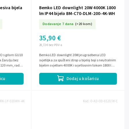
siva bijela
Bemko LED downlight 20W 4000K 1800
lm IP44 bijelo BM-C70-DLM-200-4K-WH
Dodavanje 7 dana
(>20 kom)
35,90 €
28,72 € bez PDV-a
KO s grlom GU10
Bemko LED downlight 20W je ugradbena LED
a žarulju bez
svjetiljka za spušteni strop u bijeloj boji s neutralnim
 × 120 mm, radi
bijelim svjetlom 4000K i svjetlosnim tokom 1800 lm.
Ima kut svjetla 45°,...
icu
Dodaj u košaricu
RK-1F-020WH-4K
Kod:
O-AD-OD-6520/W-C