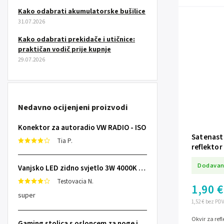
Kako odabrati akumulatorske bušilice
31.07.2026
Kako odabrati prekidače i utičnice:
praktičan vodič prije kupnje
29.07.2026
Nedavno ocijenjeni proizvodi
Konektor za autoradio VW RADIO - ISO
Satenasti
Tia P.
reflekto
Dodavan
Vanjsko LED zidno svjetlo 3W 4000K IP65
Testovacia N.
1,90 €
super
1,52 € bez PD
Okvir za ref
Gaming stolica s osloncem za noge i školjkastim sjedalom Specter Sofotel