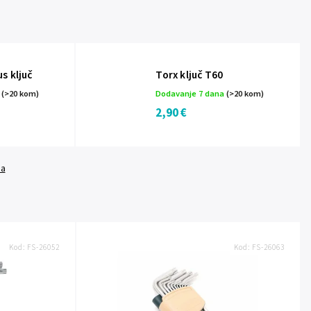
s ključ
Torx ključ T60
a
(>20 kom)
Dodavanje 7 dana
(>20 kom)
2,90 €
da
Kod:
FS-26052
Kod:
FS-26063