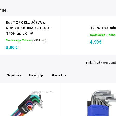
ije
Set TORX KLJUČEVA s
RUPOM 7 KOMADA T10H-
TORX T80 imbu
T40H tip L Cr-V
Dodavanje 7 dan
Dodavanje 7 dana
(>20 kom)
4,90 €
3,90 €
Prikaži više proizvo
Najjeftinije
Najskuplje
Abecedno
Kod:
DED-06F225