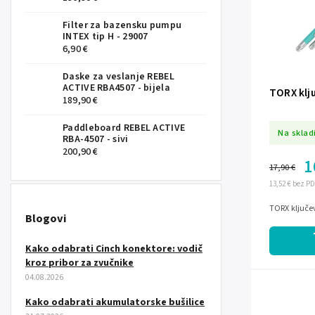
Filter za bazensku pumpu
INTEX tip H - 29007
6,90 €
Daske za veslanje REBEL
ACTIVE RBA4507 - bijela
TORX klju
189,90 €
Paddleboard REBEL ACTIVE
Na sklad
RBA-4507 - sivi
200,90 €
1
17,90 €
13,52 € bez P
TORX ključev
Blogovi
Kako odabrati Cinch konektore: vodič
kroz pribor za zvučnike
04.08.2026
Kako odabrati akumulatorske bušilice