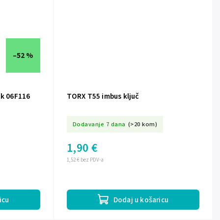
–52 %
ak 06F116
TORX T55 imbus ključ
Dodavanje 7 dana
(>20 kom)
1,90 €
1,52 € bez PDV-a
icu
Dodaj u košaricu