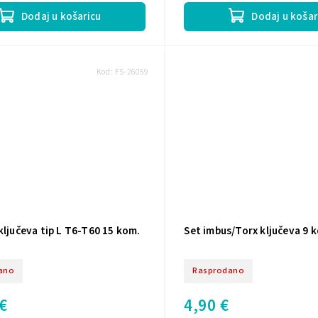
Dodaj u košar
Dodaj u košaricu
Kod:
FS-26059
ključeva tip L T6-T60 15 kom.
Set imbus/Torx ključeva 9 
ano
Rasprodano
€
4,90 €