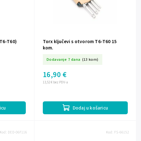
(T6-T60)
Torx ključevi s otvorom T6-T60 15
kom.
Dodavanje 7 dana
(13 kom)
16,90 €
13,52 € bez PDV-a
icu
Dodaj u košaricu
Kod:
DED-06F116
Kod:
FS-66152