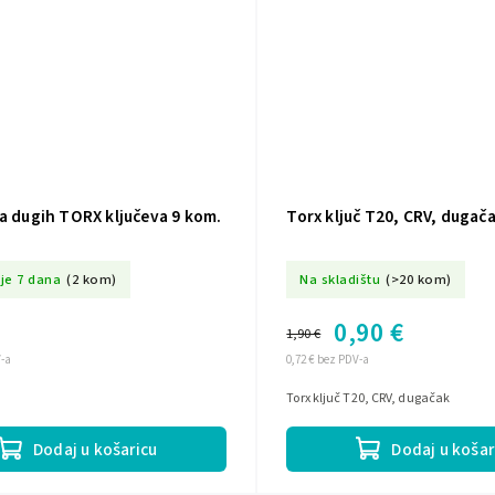
a dugih TORX ključeva 9 kom.
Torx ključ T20, CRV, dugač
je 7 dana
(2 kom)
Na skladištu
(>20 kom)
0,90 €
1,90 €
V-a
0,72 € bez PDV-a
Torx ključ T20, CRV, dugačak
Dodaj u košar
Dodaj u košaricu