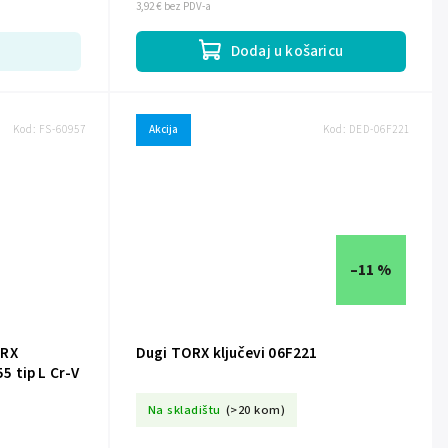
3,92 € bez PDV-a
Dodaj u košaricu
Kod:
FS-60957
Akcija
Kod:
DED-06F221
–11 %
ORX
Dugi TORX ključevi 06F221
 tip L Cr-V
Na skladištu
(>20 kom)