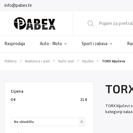
info@pabex.hr
Rasprodaja
Auto - Moto
Sport i zabava
Rad
Početna
/
Radionica i alati
/
Ručni alat
/
Ključevi
/
TORX ključeve
TORX
Cijena
0
€
21
€
TORX ključevi su
kategoriji nala
Na skladištu
21