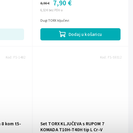
7,90 €
8,90 €
6,32 € bez PDV-a
Dugi TORX ključevi
Dodaj u košaricu
Kod:
FS-1482
Kod:
FS-59312
a 8 kom t5-
Set TORX KLJUČEVA s RUPOM 7
KOMADA T10H-T40H tip L Cr-V