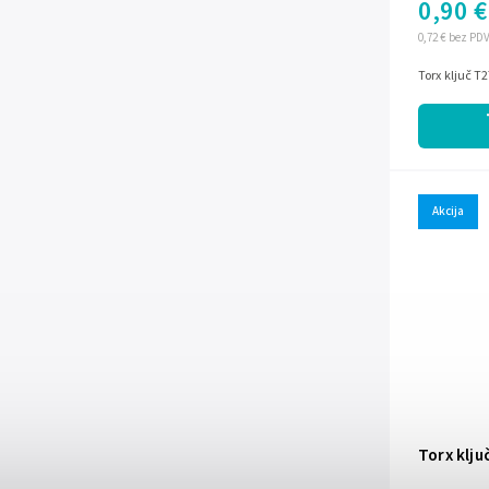
0,90 €
0,72 € bez PD
Torx ključ T2
Akcija
Torx klju