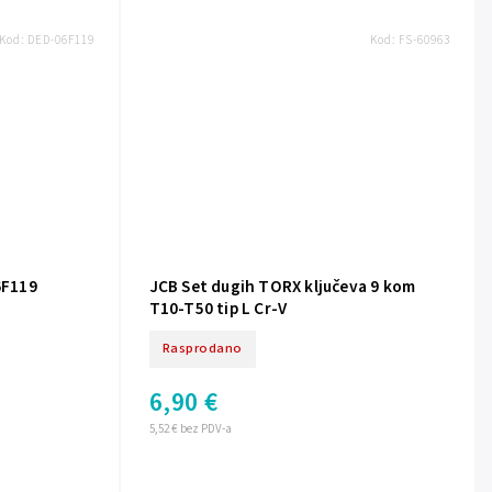
Kod:
DED-06F119
Kod:
FS-60963
6F119
JCB Set dugih TORX ključeva 9 kom
T10-T50 tip L Cr-V
Rasprodano
6,90 €
5,52 € bez PDV-a