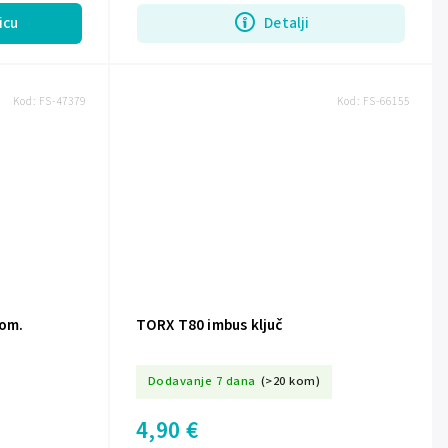
icu
Detalji
Kod:
FS-47379
Kod:
FS-66155
kom.
TORX T80 imbus ključ
Dodavanje 7 dana
(>20 kom)
4,90 €