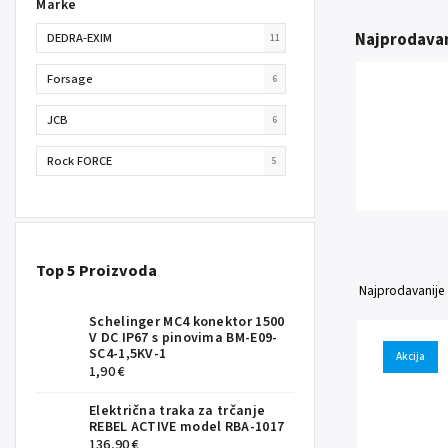
Marke
Najprodavan
DEDRA-EXIM
11
Forsage
6
JCB
6
Rock FORCE
5
Top 5 Proizvoda
Najprodavanije
Schelinger MC4 konektor 1500
V DC IP67 s pinovima BM-E09-
SC4-1,5KV-1
Akcija
1,90 €
Električna traka za trčanje
REBEL ACTIVE model RBA-1017
136,90 €