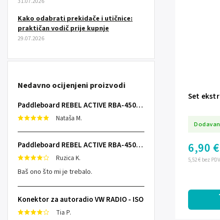
31.07.2026
Kako odabrati prekidače i utičnice:
praktičan vodič prije kupnje
29.07.2026
Nedavno ocijenjeni proizvodi
Set ekstr
Paddleboard REBEL ACTIVE RBA-4507 - sivi
Nataša M.
Dodavan
Paddleboard REBEL ACTIVE RBA-4507 - sivi
6,90 €
Ruzica K.
5,52 € bez PD
Baš ono što mi je trebalo.
Konektor za autoradio VW RADIO - ISO
Tia P.