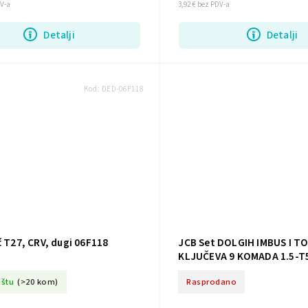
DV-a
3,92 € bez PDV-a
Detalji
Detalji
Kod:
DED-06F118
č T27, CRV, dugi 06F118
JCB Set DOLGIH IMBUS I T
KLJUČEVA 9 KOMADA 1.5-T55
ištu
(>20 kom)
Rasprodano