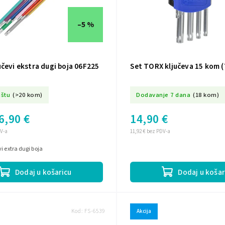
–5 %
čevi ekstra dugi boja 06F225
Set TORX ključeva 15 kom 
ištu
(>20 kom)
Dodavanje 7 dana
(18 kom)
6,90 €
14,90 €
DV-a
11,92 € bez PDV-a
i extra dugi boja
Dodaj u košaricu
Dodaj u košar
Kod:
FS-6539
Akcija