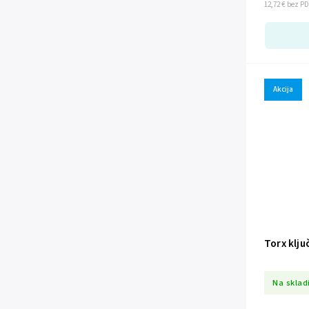
12,72 € bez P
Akcija
Torx klju
Na sklad