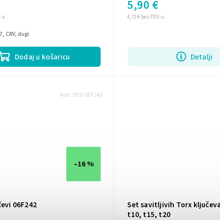
5,90 €
V-a
4,72 € bez PDV-a
7, CRV, dugi
Dodaj u košaricu
Detalji
Kod:
DED-06F242
–16 %
čevi 06F242
Set savitljivih Torx ključev
t10, t15, t20