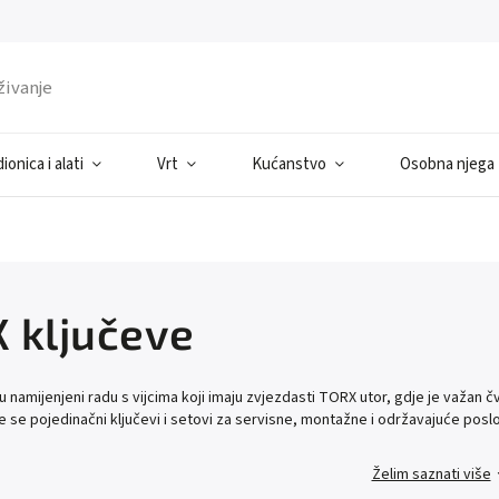
ionica i alati
Vrt
Kućanstvo
Osobna njega
 ključeve
 namijenjeni radu s vijcima koji imaju zvjezdasti TORX utor, gdje je važan čvr
ze se pojedinačni ključevi i setovi za servisne, montažne i održavajuće poslo
Želim saznati više