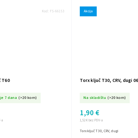
Kod:
FS-66153
Akcija
č T60
Torx ključ T30, CRV, dugi 0
je 7 dana
(>20 kom)
Na skladištu
(>20 kom)
1,90 €
V-a
1,52 € bez PDV-a
Torx ključ T30, CRV, dugi