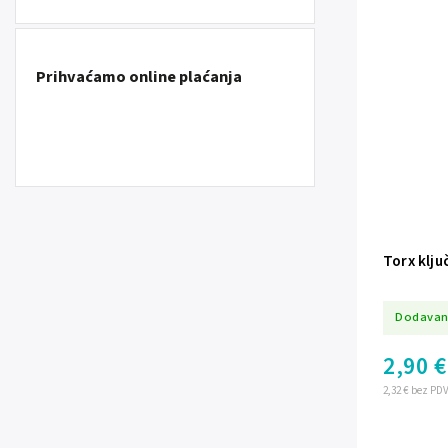
Prihvaćamo online plaćanja
Torx klju
Dodavan
2,90 €
2,32 € bez PD