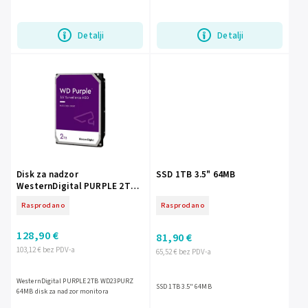
za rad s nadzornim kamerama, stabilan i
prilagođen 24/7 upotrebi u NVR...
Detalji
Detalji
Disk za nadzor
SSD 1TB 3.5" 64MB
WesternDigital PURPLE 2TB
WD23PURZ 64MB
Rasprodano
Rasprodano
128,90 €
81,90 €
103,12 € bez PDV-a
65,52 € bez PDV-a
WesternDigital PURPLE 2TB WD23PURZ
SSD 1TB 3.5" 64MB
64MB disk za nadzor monitora