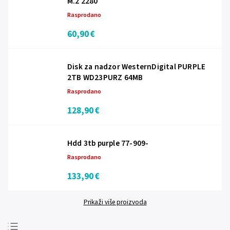
M.2 2280
Rasprodano
60,90 €
Disk za nadzor WesternDigital PURPLE
2TB WD23PURZ 64MB
Rasprodano
128,90 €
Hdd 3tb purple 77-909-
Rasprodano
133,90 €
Prikaži više proizvoda