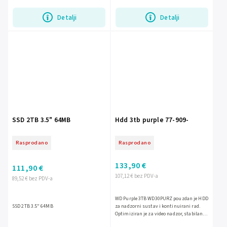
performanse i dugotrajnu...
Detalji
Detalji
SSD 2TB 3.5" 64MB
Hdd 3tb purple 77-909-
Rasprodano
Rasprodano
133,90 €
111,90 €
107,12 € bez PDV-a
89,52 € bez PDV-a
WD Purple 3TB WD30PURZ pouzdan je HDD
SSD 2TB 3.5" 64MB
za nadzorni sustav i kontinuirani rad.
Optimiziran je za video nadzor, stabilan
rad 24/7 i pohranu velikih količina