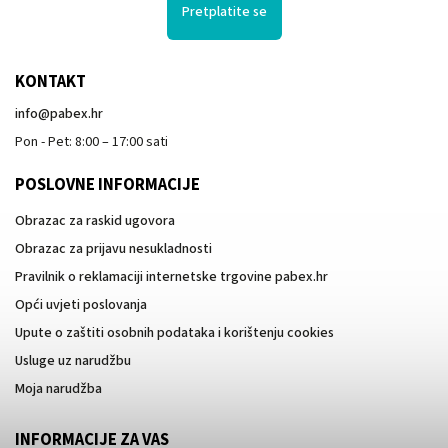
Pretplatite se
KONTAKT
info
@
pabex.hr
Pon - Pet: 8:00 – 17:00 sati
POSLOVNE INFORMACIJE
Obrazac za raskid ugovora
Obrazac za prijavu nesukladnosti
Pravilnik o reklamaciji internetske trgovine pabex.hr
Opći uvjeti poslovanja
Upute o zaštiti osobnih podataka i korištenju cookies
Usluge uz narudžbu
Moja narudžba
INFORMACIJE ZA VAS