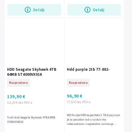
snimki.
Detalji
Detalji
HDD Seagate Skyhawk 4TB
Hdd purple 2tb 77-882-
64MB ST4000VX016
Rasprodano
Rasprodano
96,90 €
139,90 €
77,52 € bez PDV-a
111,92 € bez PDV-a
WD Purple HDD kapaciteta 2 TB dizajniran
Tvrdi disk Seagate Skyhawk 4TB 64MB
je za pouzdan rad u sustavima
ST4000VX016
videonadzora i neprekidno snimanje.
Idealan je za NVR i CCTV instalacije gdje su