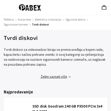
Početna
/
Kućanstvo
/
Električna instalacija
/
Sigurnost doma
/
Sigurnosne kamere
/
Tvrdi diskovi
Tvrdi diskovi
Tvrdi diskovi za videonadzor biraju se prema uređaju u kojem rade,
kapacitetu i načinu pohrane snimki. U ovoj kategoriji su rješenja koja
se nadovezuju na sustave sigurnosnih kamera i snimače, uz naglasak
na pouzdanu pohranu zapisa.
Želim saznati više
Najprodavanije
SSD disk Goodram 240 GB PX500 PCIe 3x4