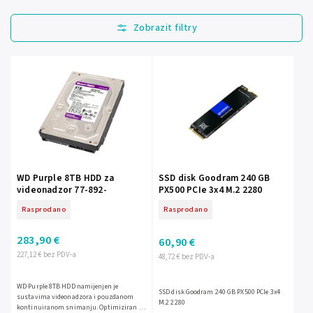
Najprodavanije
Najjeftinije
Najskuplje
Abecedno
WD Purple 8TB HDD za
SSD disk Goodram 240 GB
videonadzor 77-892-
PX500 PCIe 3x4 M.2 2280
Rasprodano
Rasprodano
283,90 €
60,90 €
227,12 € bez PDV-a
48,72 € bez PDV-a
WD Purple 8TB HDD namijenjen je
SSD disk Goodram 240 GB PX500 PCIe 3x4
sustavima videonadzora i pouzdanom
M.2 2280
kontinuiranom snimanju. Optimiziran je