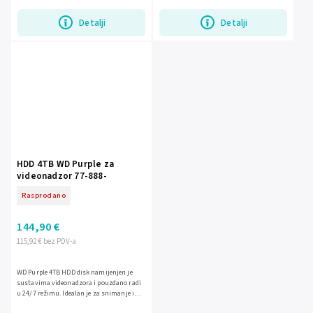
stabilnost, tiši rad i...
Detalji
Detalji
HDD 4TB WD Purple za
videonadzor 77-888-
Rasprodano
144,90 €
115,92 € bez PDV-a
WD Purple 4TB HDD disk namijenjen je
sustavima videonadzora i pouzdano radi
u 24/7 režimu. Idealan je za snimanje i
pohranu sigurnosnih snimki uz stabilan