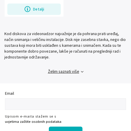
rad i optimizaciju za...
Detalji
Kod diskova za videonadzor najvažnije je da pohrana prati uređaj,
način snimanja i veličinu instalacije. Disk nije zasebna stavka, nego dio
sustava koji mora biti usklađen s kamerama i snimačem. Kada su te
komponente dobro povezane, lakše je računati na pregledniji rad i
jednostavnije održavanje.
Želim saznati više
Email
Upisom e-maila slažem se s
uvjetima zaštite osobnih podataka