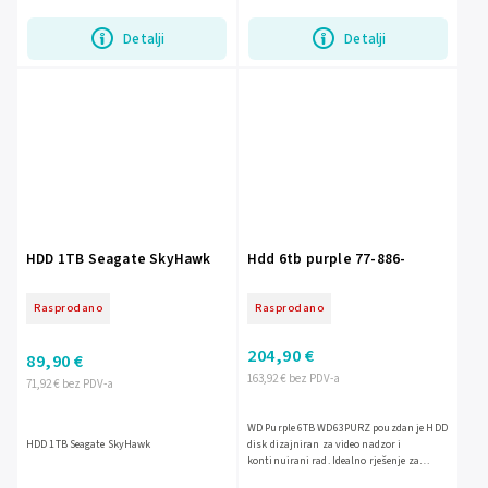
Detalji
Detalji
HDD 1TB Seagate SkyHawk
Hdd 6tb purple 77-886-
Rasprodano
Rasprodano
204,90 €
89,90 €
163,92 € bez PDV-a
71,92 € bez PDV-a
WD Purple 6TB WD63PURZ pouzdan je HDD
HDD 1TB Seagate SkyHawk
disk dizajniran za video nadzor i
kontinuirani rad. Idealno rješenje za
snimanje s više kamera uz stabilne