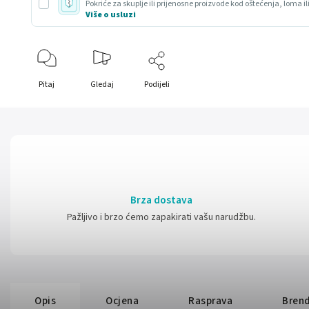
Pokriće za skuplje ili prijenosne proizvode kod oštećenja, loma il
Više o usluzi
Pitaj
Gledaj
Podijeli
Brza dostava
Pažljivo i brzo ćemo zapakirati vašu narudžbu.
Opis
Ocjena
Rasprava
Bren