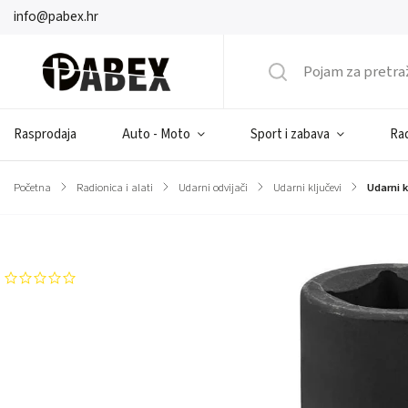
info@pabex.hr
Rasprodaja
Auto - Moto
Sport i zabava
Rad
Početna
/
Radionica i alati
/
Udarni odvijači
/
Udarni ključevi
/
Udarni 
Brend:
Rock FORCE