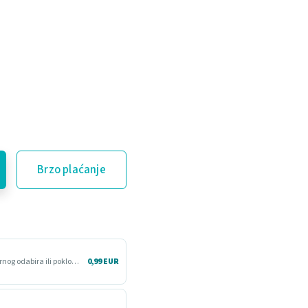
Brzo plaćanje
Više vremena da proizvod isprobaš kod kuće. Korisno kod nesigurnog odabira ili poklona.
0,99 EUR