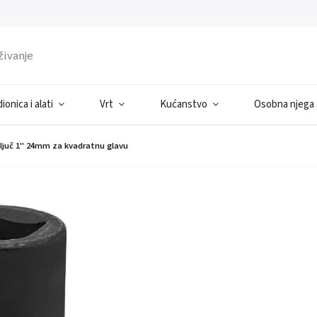
ionica i alati
Vrt
Kućanstvo
Osobna njega
ključ 1" 24mm za kvadratnu glavu