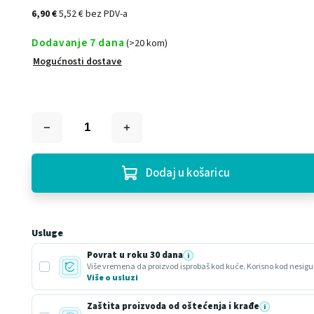
6,90 €
5,52 € bez PDV-a
Dodavanje 7 dana
(>20 kom)
Mogućnosti dostave
Dodaj u košaricu
Usluge
Povrat u roku 30 dana
i
Više o usluzi
Zaštita proizvoda od oštećenja i krađe
i