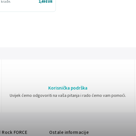
i krađe.
2,49 EUR
Korisnička podrška
Uvijek ćemo odgovoriti na vaša pitanja i rado ćemo vam pomoći.
d
Rock FORCE
Ostale informacije