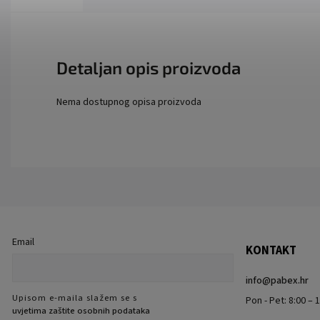
Detaljan opis proizvoda
Nema dostupnog opisa proizvoda
Email
KONTAKT
info
@
pabex.hr
Upisom e-maila slažem se s
Pon - Pet: 8:00 – 1
uvjetima zaštite osobnih podataka