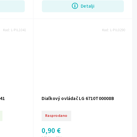
Detalji
Kod:
L-PIL1041
Kod:
L-PIL0290
041
Diaľkový ovládač LG 6710T00008B
Rasprodano
0,90 €