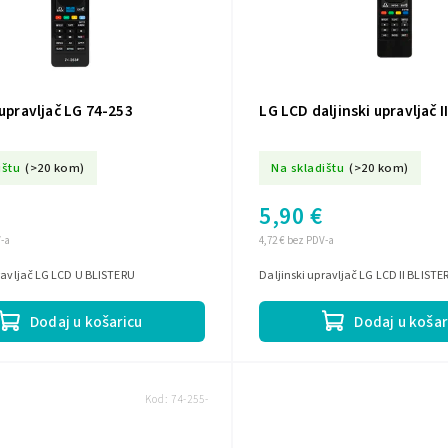
 upravljač LG 74-253
LG LCD daljinski upravljač 
ištu
(>20 kom)
Na skladištu
(>20 kom)
5,90 €
V-a
4,72 € bez PDV-a
ravljač LG LCD U BLISTERU
Daljinski upravljač LG LCD II BLISTE
Dodaj u košaricu
Dodaj u košar
Kod:
74-255-