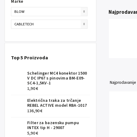
Marke
Najprodavan
BLOW
8
CABLETECH
8
Top 5 Proizvoda
Schelinger MC4 konektor 1500
V DC IP67 s pinovima BM-E09-
Najprodavanije
SC4-1,5KV-1
1,90 €
Električna traka za trčanje
REBEL ACTIVE model RBA-1017
136,90 €
Filter za bazensku pumpu
INTEX tip H - 29007
5,90 €