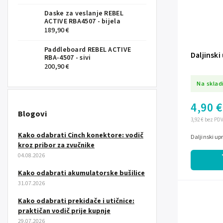
Daske za veslanje REBEL
ACTIVE RBA4507 - bijela
189,90 €
Paddleboard REBEL ACTIVE
Daljinski
RBA-4507 - sivi
200,90 €
Na sklad
4,90 €
Blogovi
3,92 € bez PD
Kako odabrati Cinch konektore: vodič
Daljinski up
kroz pribor za zvučnike
04.08.2026
Kako odabrati akumulatorske bušilice
31.07.2026
Kako odabrati prekidače i utičnice:
praktičan vodič prije kupnje
29.07.2026