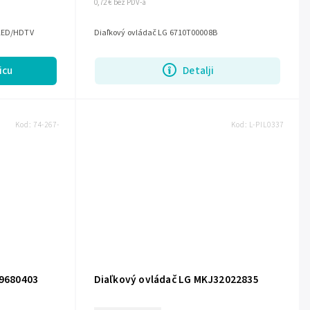
0,72 € bez PDV-a
/LED/HDTV
Diaľkový ovládač LG 6710T00008B
icu
Detalji
Kod:
74-267-
Kod:
L-PIL0337
69680403
Diaľkový ovládač LG MKJ32022835