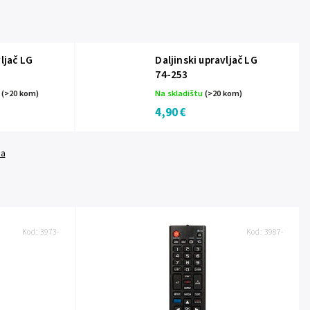
vljač LG
Daljinski upravljač LG
74-253
a
(>20 kom)
Na skladištu
(>20 kom)
4,90 €
da
Kod:
3973-
Kod:
3987-