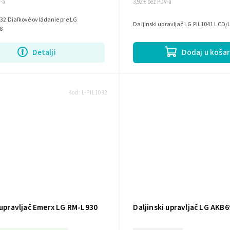
V-a
3,92 € bez PDV-a
e pre LG
Daljinski upravljač LG PIL1041 LCD
8
Detalji
Dodaj u košar
Kod:
L-PIL1032
 upravljač Emerx LG RM-L930
Daljinski upravljač LG AKB