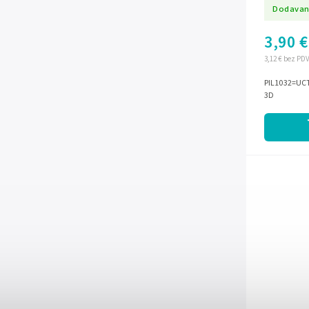
Dodavan
3,90 €
3,12 € bez PD
PIL1032=UCT0
3D