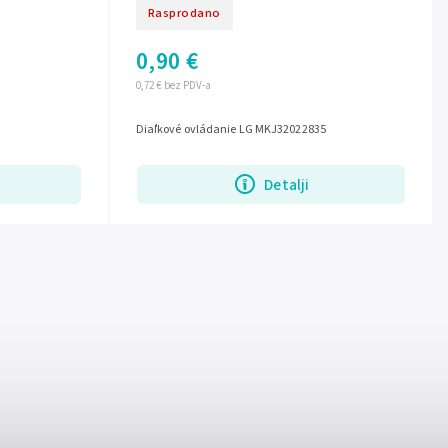
Rasprodano
0,90 €
0,72 € bez PDV-a
Diaľkové ovládanie LG MKJ32022835
Detalji