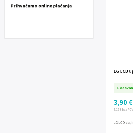
Prihvaćamo online plaćanja
LG LCD u
Dodavan
3,90 €
3,12 € bez PD
LG LCD dalji