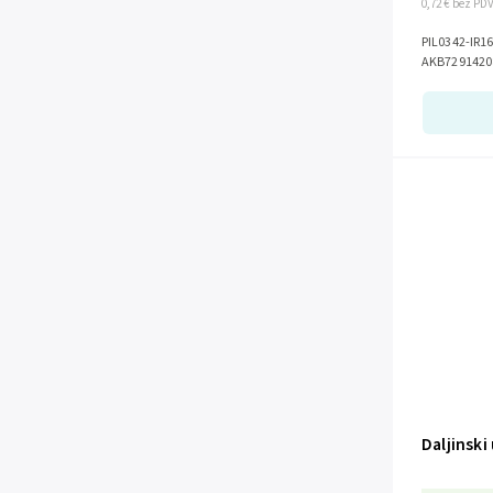
0,72 € bez PD
PIL0342-IR1632 Diaľkové ovládani
AKB7291420
Daljinski