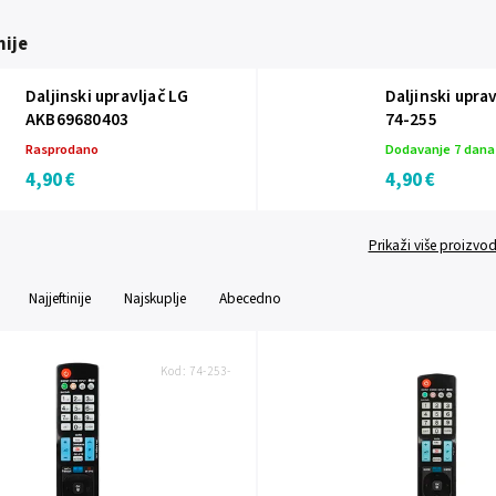
ije
Daljinski upravljač LG
Daljinski upra
AKB69680403
74-255
Rasprodano
Dodavanje 7 dan
4,90 €
4,90 €
Prikaži više proizvo
Najjeftinije
Najskuplje
Abecedno
Kod:
74-253-