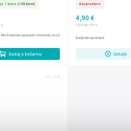
je 7 dana
(>20 kom)
Rasprodano
4,90 €
V-a
3,92 € bez PDV-a
41 Daljinski upravljač Universal za LG
Daljinski upravljač
Dodaj u košaricu
Detalji
Kod:
9128-