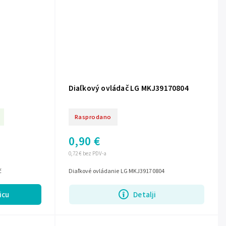
Diaľkový ovládač LG MKJ39170804
Rasprodano
0,90 €
0,72 € bez PDV-a
č
Diaľkové ovládanie LG MKJ39170804
icu
Detalji