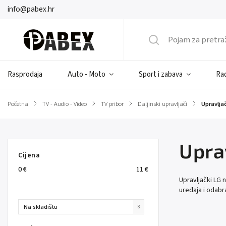
info@pabex.hr
Rasprodaja
Auto - Moto
Sport i zabava
Rad
Početna
/
TV - Audio - Video
/
TV pribor
/
Daljinski upravljači
/
Upravlja
Upra
Cijena
0
€
11
€
Upravljački LG n
uređaja i odabr
Na skladištu
8