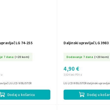
 upravljač LG 74-255
Daljinski upravljač LG 3983
je 7 dana
(>20 kom)
Dodavanje 7 dana
(>20 kom)
4,90 €
V-a
3,92 € bez PDV-a
ravljač LG LCD VI BLISTER
LG LCD III BLISTER daljinski upravlja
Dodaj u košaricu
Dodaj u košar