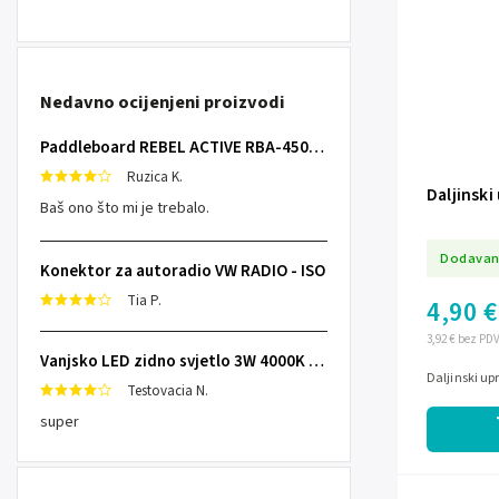
Nedavno ocijenjeni proizvodi
Paddleboard REBEL ACTIVE RBA-4507 - sivi
Ruzica K.
Daljinski
Baš ono što mi je trebalo.
Dodavan
Konektor za autoradio VW RADIO - ISO
Tia P.
4,90 €
3,92 € bez PD
Vanjsko LED zidno svjetlo 3W 4000K IP65
Daljinski up
Testovacia N.
super