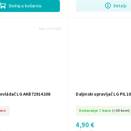
Dodaj u košaricu
Detalji
Kod:
L-PIL0342
 ovládač LG AKB72914208
Daljinski upravljač LG PIL1
ano
Dodavanje 7 dana
(>20 kom)
4,90 €