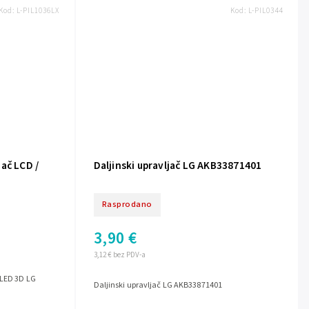
Kod:
L-PIL1036LX
Kod:
L-PIL0344
CD /
Daljinski upravljač LG AKB33871401
Rasprodano
3,90 €
3,12 € bez PDV-a
Daljinski upravljač LG AKB33871401