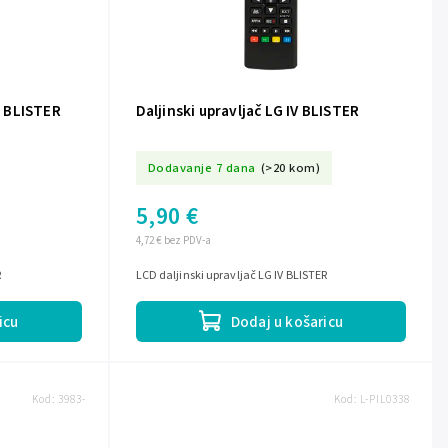
II BLISTER
Daljinski upravljač LG IV BLISTER
Dodavanje 7 dana
(>20 kom)
5,90 €
4,72 € bez PDV-a
R
LCD daljinski upravljač LG IV BLISTER
icu
Dodaj u košaricu
Kod:
3983-
Kod:
L-PIL0338