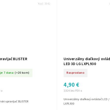
Kod:
3941-
pravljač BLISTER
Univerzálny diaľkový ovládač L
LED 3D LG LXPL930
je 7 dana
(>20 kom)
Rasprodano
4,90 €
V-a
3,92 € bez PDV-a
Univerzálny diaľkový ovládač LCD / LED 3D LG
nski upravljač BLISTER
LXPL930