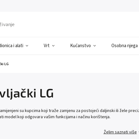
ionica i alati
Vrt
Kućanstvo
Osobna njega
čki LG
vljački LG
amijenjeni su kupcima koji traže zamjenu za postojeći daljinski ili žele preci
ati model koji odgovara vašim funkcijama i načinu korištenja.
Želim saznati više