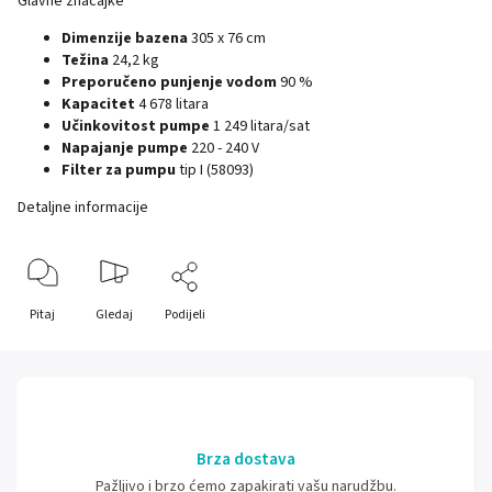
Glavne značajke
Dimenzije bazena
305 x 76 cm
Težina
24,2 kg
Preporučeno punjenje vodom
90 %
Kapacitet
4 678 litara
Učinkovitost pumpe
1 249 litara/sat
Napajanje pumpe
220 - 240 V
Filter za pumpu
tip I (58093)
Detaljne informacije
Pitaj
Gledaj
Podijeli
Brza dostava
Pažljivo i brzo ćemo zapakirati vašu narudžbu.