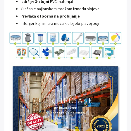
Izdržljiv
3-slojni
PVC materijal
Ojačanje najlonskom mrežom između slojeva
Prevlaka
otporna na probijanje
Interijer koji imitira mozaik u bijelo-plavoj boji