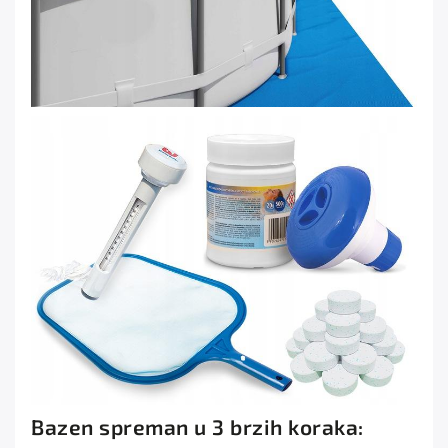
Bazen spreman u 3 brzih koraka: