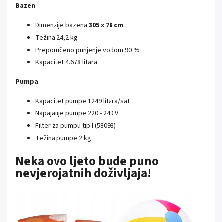
Bazen
Dimenzije bazena
305 x 76 cm
Težina 24,2 kg
Preporučeno punjenje vodom 90 %
Kapacitet 4.678 litara
Pumpa
Kapacitet pumpe 1249 litara/sat
Napajanje pumpe 220 - 240 V
Filter za pumpu tip I (58093)
Težina pumpe 2 kg
Neka ovo ljeto bude puno
nevjerojatnih doživljaja!