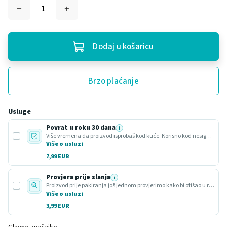
Dodaj u košaricu
Brzo plaćanje
Usluge
Povrat u roku 30 dana
i
Više vremena da proizvod isprobaš kod kuće. Korisno kod nesigurnog odabira ili poklona.
Više o usluzi
7,99 EUR
Provjera prije slanja
i
Proizvod prije pakiranja još jednom provjerimo kako bi otišao u redu.
Više o usluzi
3,99 EUR