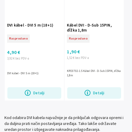
DVI kábel - DVI 5 m (18+1)
Kábel DVI - D-Sub 15PIN,
dĺžka 1,8m
Rasprodano
Rasprodano
1,90 €
4,90 €
1,52 € bez PDV-a
3,92 € bez PDV-a
KPO3702-1.5 Kábel DVI - D-Sub 15PIN, dĺžka
DVI kábel - DVI 5 m (18+1)
1,8m
Detalji
Detalji
Kod odabira DVI kabela najvažnije je da priključak odgovara opremi i
da duljina prati način postavljanja uređaja. Tako lakše održavate
uredan prostor i izbjegavate naknadna prilagođavanja.