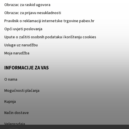
Obrazac za raskid ugovora
Obrazac za prijavu nesukladnosti
Pravilnik o reklamaciji internetske trgovine pabex.hr
Opći uvjeti poslovanja
Upute o zaštiti osobnih podataka i korištenju cookies
Usluge uz narudžbu
Moja narudžba
INFORMACIJE ZA VAS
O nama
Mogućnosti plaćanja
Kupnja
Način dostave
Veleprodaja