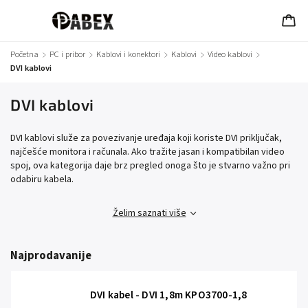
Početna
/
PC i pribor
/
Kablovi i konektori
/
Kablovi
/
Video kablovi
/
DVI kablovi
DVI kablovi
DVI kablovi služe za povezivanje uređaja koji koriste DVI priključak,
najčešće monitora i računala. Ako tražite jasan i kompatibilan video
spoj, ova kategorija daje brz pregled onoga što je stvarno važno pri
odabiru kabela.
Želim saznati više
Najprodavanije
DVI kabel - DVI 1,8m KPO3700-1,8