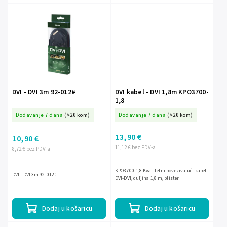
DVI - DVI 3m 92-012#
DVI kabel - DVI 1,8m KPO3700-
1,8
Dodavanje 7 dana
(>20 kom)
Dodavanje 7 dana
(>20 kom)
13,90 €
10,90 €
11,12 € bez PDV-a
8,72 € bez PDV-a
KPO3700-1,8 Kvalitetni povezivajući kabel
DVI - DVI 3m 92-012#
DVI-DVI, duljina 1,8 m, blister
Dodaj u košaricu
Dodaj u košaricu