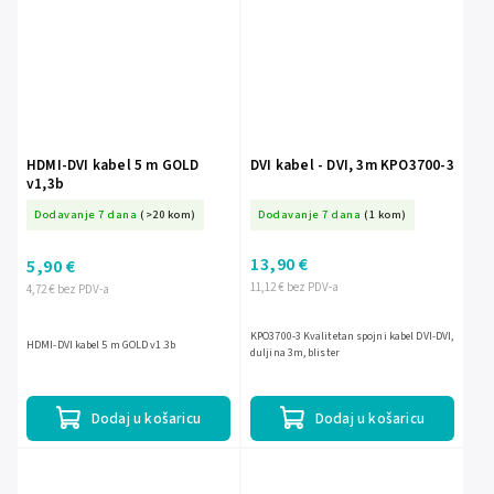
HDMI-DVI kabel 5 m GOLD
DVI kabel - DVI, 3m KPO3700-3
v1,3b
Dodavanje 7 dana
(>20 kom)
Dodavanje 7 dana
(1 kom)
13,90 €
5,90 €
11,12 € bez PDV-a
4,72 € bez PDV-a
KPO3700-3 Kvalitetan spojni kabel DVI-DVI,
HDMI-DVI kabel 5 m GOLD v1.3b
duljina 3m, blister
Dodaj u košaricu
Dodaj u košaricu