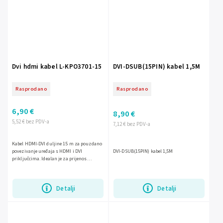
Dvi hdmi kabel L-KPO3701-15
DVI-DSUB(15PIN) kabel 1,5M
Rasprodano
Rasprodano
6,90 €
8,90 €
5,52 € bez PDV-a
7,12 € bez PDV-a
Kabel HDMI-DVI duljine 15 m za pouzdano
povezivanje uređaja s HDMI i DVI
DVI-DSUB(15PIN) kabel 1,5M
priključcima. Idealan je za prijenos
digitalnog video signala u kućnoj i
poslovnoj upotrebi.
Detalji
Detalji