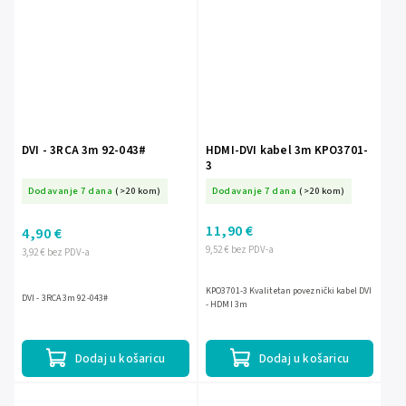
DVI - 3RCA 3m 92-043#
HDMI-DVI kabel 3m KPO3701-
3
Dodavanje 7 dana
(>20 kom)
Dodavanje 7 dana
(>20 kom)
11,90 €
4,90 €
9,52 € bez PDV-a
3,92 € bez PDV-a
KPO3701-3 Kvalitetan poveznički kabel DVI
DVI - 3RCA 3m 92-043#
- HDMI 3m
Dodaj u košaricu
Dodaj u košaricu