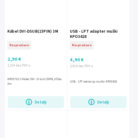
Kábel DVI-DSUB(15PIN) 3M
USB - LPT adapter muški
KPO3428
Rasprodano
Rasprodano
2,90 €
4,90 €
2,32 € bez PDV-a
3,92 € bez PDV-a
KPO3702-3 Kábel DVI - D-Sub 15PIN, dĺžka
USB - LPT redukcija muški KPO3428
3m
Detalji
Detalji