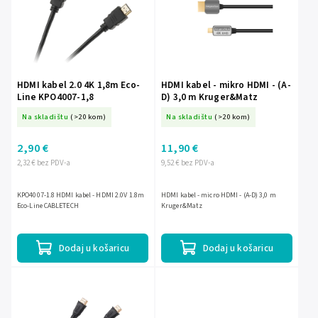
HDMI kabel 2.0 4K 1,8m Eco-
HDMI kabel - mikro HDMI - (A-
Line KPO4007-1,8
D) 3,0 m Kruger&Matz
Na skladištu
(>20 kom)
Na skladištu
(>20 kom)
2,90 €
11,90 €
2,32 € bez PDV-a
9,52 € bez PDV-a
KPO4007-1.8 HDMI kabel - HDMI 2.0V 1.8m
HDMI kabel - micro HDMI - (A-D) 3,0 m
Eco-Line CABLETECH
Kruger&Matz
Dodaj u košaricu
Dodaj u košaricu