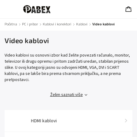
Početna
/
PC i pribor
/
Kablovi i konektori
/
Kablovi
/
Video kablovi
Video kablovi
Video kablovi su osnovni izbor kad želite povezati računalo, monitor,
televizor ili drugu opremu i pritom zadržati uredan, stabilan prijenos
slike. U ovoj kategoriji jasno su odvojeni HDMI, VGA, DVI i SCART
kablovi, pa se lakše bira prema stvarnom priključku, a ne prema
pretpostavci.
Želim saznati više
HDMI kablovi