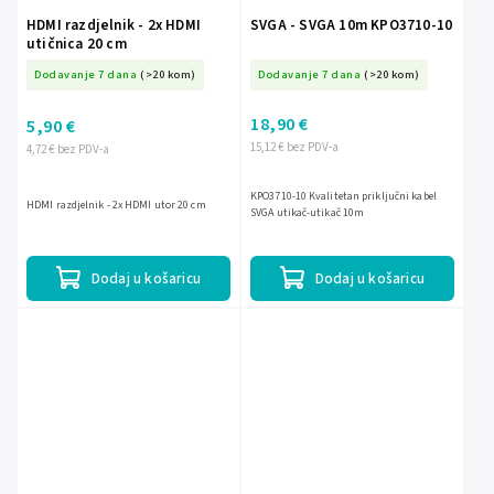
HDMI razdjelnik - 2x HDMI
SVGA - SVGA 10m KPO3710-10
utičnica 20 cm
Dodavanje 7 dana
(>20 kom)
Dodavanje 7 dana
(>20 kom)
18,90 €
5,90 €
15,12 € bez PDV-a
4,72 € bez PDV-a
KPO3710-10 Kvalitetan priključni kabel
HDMI razdjelnik - 2x HDMI utor 20 cm
SVGA utikač-utikač 10m
Dodaj u košaricu
Dodaj u košaricu