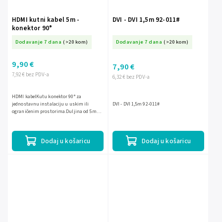
HDMI kutni kabel 5m -
DVI - DVI 1,5m 92-011#
konektor 90°
Dodavanje 7 dana
(>20 kom)
Dodavanje 7 dana
(>20 kom)
9,90 €
7,90 €
7,92 € bez PDV-a
6,32 € bez PDV-a
HDMI kabelKutu konektor 90° za
jednostavnu instalaciju u uskim ili
DVI - DVI 1,5m 92-011#
ograničenim prostorima.Duljina od 5m
omogućuje fleksibilno povezivanje uređaja
na veću udaljenost.Podrška za...
Dodaj u košaricu
Dodaj u košaricu