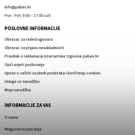
info
@
pabex.hr
Pon - Pet: 8:00 – 17:00 sati
POSLOVNE INFORMACIJE
Obrazac za raskid ugovora
Obrazac za prijavu nesukladnosti
Pravilnik o reklamaciji internetske trgovine pabex.hr
Opći uvjeti poslovanja
Upute o zaštiti osobnih podataka i korištenju cookies
Usluge uz narudžbu
Moja narudžba
INFORMACIJE ZA VAS
O nama
Mogućnosti plaćanja