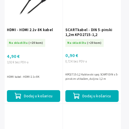
HDMI - HDMI 2.1v 8K kabel
SCARTkabel - DIN 5-pinski
1,2m KPO2715-1,2
Na skladištu
(>20 kom)
Na skladištu
(>20 kom)
0,90 €
4,90 €
0,72 € bez PDV-a
3,92 € bez PDV-a
KPO2715-1,2 Kablovski spoj SCART-DIN s 5-
HDMI kabel - HDMI 2.1v 8K
pinskim utikačem, duljina 1,2 m
Dodaj u košaricu
Dodaj u košaricu