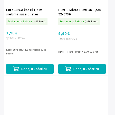
Euro-3RCA kabel 1,5 m
HDMI - Micro HDMI 4K 1,5m
srebrna suza blister
92-673#
Dodavanje 7 dana
(>20 kom)
Dodavanje 7 dana
(>20 kom)
3,90 €
9,90 €
3,12 € bez PDV-a
7,92 € bez PDV-a
Kabel Euro-3RCA 1,5 m srebrna suza
HDMI - Mikro HDMI 4K 1,5m 92-673#
blister
Dodaj u košaricu
Dodaj u košaricu