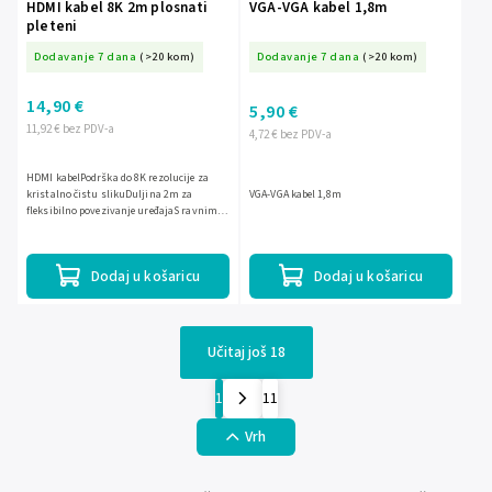
HDMI kabel 8K 2m plosnati
VGA-VGA kabel 1,8m
pleteni
Dodavanje 7 dana
(>20 kom)
Dodavanje 7 dana
(>20 kom)
14,90 €
5,90 €
11,92 € bez PDV-a
4,72 € bez PDV-a
HDMI kabelPodrška do 8K rezolucije za
kristalno čistu slikuDuljina 2m za
VGA-VGA kabel 1,8m
fleksibilno povezivanje uređajaS ravnim
dizajnom i opletenom površinom za veću
izdržljivostPogodan za...
Dodaj u košaricu
Dodaj u košaricu
Učitaj još 18
1
11
Vrh