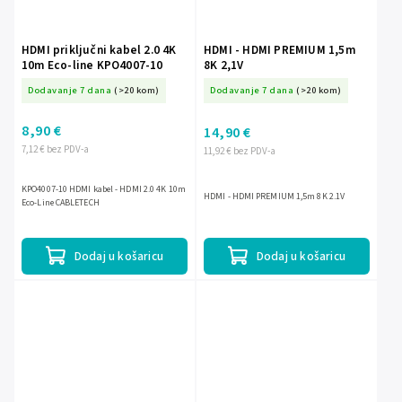
HDMI priključni kabel 2.0 4K
HDMI - HDMI PREMIUM 1,5m
10m Eco-line KPO4007-10
8K 2,1V
Dodavanje 7 dana
(>20 kom)
Dodavanje 7 dana
(>20 kom)
8,90 €
14,90 €
7,12 € bez PDV-a
11,92 € bez PDV-a
KPO4007-10 HDMI kabel - HDMI 2.0 4K 10m
HDMI - HDMI PREMIUM 1,5m 8K 2.1V
Eco-Line CABLETECH
Dodaj u košaricu
Dodaj u košaricu