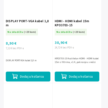
DISPLAY PORT-VGA kabel 1,8
HDMI - HDMI kabel 15m
m
KPO3703-15
Na skladištu
(>20 kom)
Na skladištu
(>20 kom)
30,90 €
8,90 €
24,72 € bez PDV-a
7,12 € bez PDV-a
KPO3703-15 Kvalitetan HDMI - HDMI kabel
DISPLAY PORT-VGA kabel 1,8 m
15m s filtrima, v1.4., pakiranje u vrećici
Dodaj u košaricu
Dodaj u košaricu