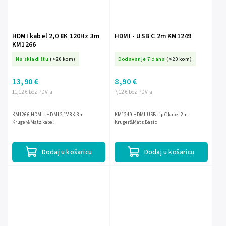
HDMI kabel 2,0 8K 120Hz 3m
HDMI - USB C 2m KM1249
KM1266
Na skladištu
(>20 kom)
Dodavanje 7 dana
(>20 kom)
13,90 €
8,90 €
11,12 € bez PDV-a
7,12 € bez PDV-a
KM1266 HDMI - HDMI 2.1V 8K 3m
KM1249 HDMI-USB tip C kabel 2m
Kruger&Matz kabel
Kruger&Matz Basic
Dodaj u košaricu
Dodaj u košaricu