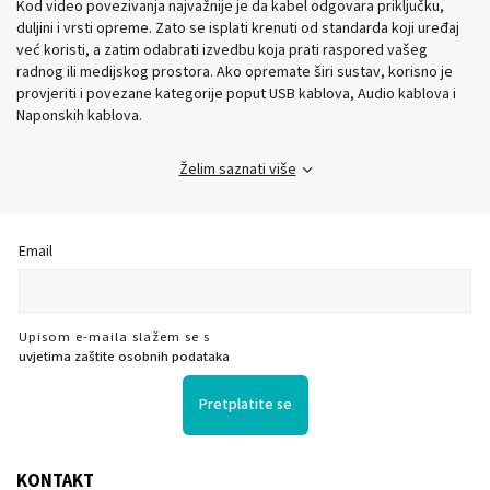
Kod video povezivanja najvažnije je da kabel odgovara priključku,
duljini i vrsti opreme. Zato se isplati krenuti od standarda koji uređaj
već koristi, a zatim odabrati izvedbu koja prati raspored vašeg
radnog ili medijskog prostora. Ako opremate širi sustav, korisno je
provjeriti i povezane kategorije poput USB kablova, Audio kablova i
Naponskih kablova.
Želim saznati više
Email
Upisom e-maila slažem se s
uvjetima zaštite osobnih podataka
Pretplatite se
KONTAKT