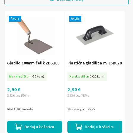
Najjeftinije
Najskuplje
Akcija
Akcija
Abecedno
Gladilo 100mm čelik ZDS100
Plastična gladilica PS 15B020
Na skladištu
(>20 kom)
Na skladištu
(>20 kom)
2,90 €
2,90 €
2,32 € bez PDV-a
2,32 € bez PDV-a
Gladilo 100mm čelik
Plastična gladilica PS
Dodaj u košaricu
Dodaj u košaricu