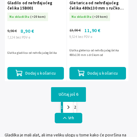
Gladilo od nehrđajućeg
Gletarica od nehrđajućeg
čelika 15B001
čelika 480x130 mm s ručkom
15B002
Na skladištu
(>20 kom)
Na skladištu
(>20 kom)
11,90 €
13,90 €
8,90 €
9,90 €
9,52 € bez PDV-a
7,12 € bez PDV-a
Glatka gleterica od nehrđajućeg čelika
Glatka gladilica od nehrđajućeg čelika
480x130 mm s drškom od
Dodaj u košaricu
Dodaj u košaricu
Učitaj još 6
1
2
Vrh
Gladilka je mali alat, ali ima veliku ulogu u tome kako će površina na