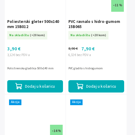
–11 %
Poliesterski gleter 500x140
PVC ravnalo s hidro-gumom
mm 15B012
15B065
Na skladištu
(>20 kom)
Na skladištu
(>20 kom)
3,90 €
7,90 €
8,90 €
3,12 € bez PDV-a
6,32 € bez PDV-a
Polistirenska gladilica 500x140 mm
PVC gladilo s hidrogumom
Dodaj u košaricu
Dodaj u košaricu
Akcija
Akcija
–14 %