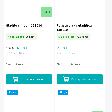
–16 %
Gladilo s filcom 15B030
Polistirenska gladilica
15B010
Na skladištu
(20 kom)
Na skladištu
(>20 kom)
4,90 €
2,90 €
5,90 €
3,92 € bez PDV-a
2,32 € bez PDV-a
Glačalo s filcom
Gladilo od polistirena
Dodaj u košaricu
Dodaj u košaricu
Akcija
Akcija