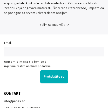
kraju izgledati i koliko će rad biti kontroliran. Zato vrijedi odabrati
izvedbu koja odgovara materijalu, širini rada i fazi obrade, umjesto da
se posegne za prvom univerzalnom opcijom.
Želim saznati više
Email
Upisom e-maila slažem se s
uvjetima zaštite osobnih podataka
Pretplatite se
KONTAKT
info
@
pabex.hr
Pon - Pet: 8:00 – 17:00 sati