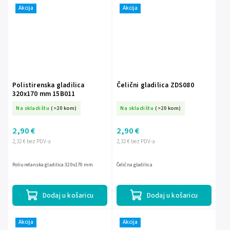
Akcija
Akcija
Polistirenska gladilica
Čelični gladilica ZDS080
320x170 mm 15B011
Na skladištu
(>20 kom)
Na skladištu
(>20 kom)
2,90 €
2,90 €
2,32 € bez PDV-a
2,32 € bez PDV-a
Poliuretanska gladilica 320x170 mm
Čelična gladilica
Dodaj u košaricu
Dodaj u košaricu
Akcija
Akcija