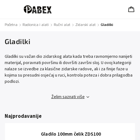
Početna
/
Radionica i alati
/
Ručni alat
/
Zidarski alat
/
Gladilki
Gladilki
Gladilki su važan dio zidarskog alata kada treba ravnomjerno nanijeti
materijal, poravnati površinu ili dovršiti završni sloj. U ovoj kategoriji
nalaze se izvedbe za klasične zidarske radove, ali i za finije faze u
kojima su presudni osjećaj u ruci, kontrola poteza i dobra prilagodba
podlozi.
Želim saznati više
Najprodavanije
Gladilo 100mm čelik ZDS100