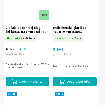
–12 %
Glačalo od nehrđajućeg
Polistirenska gladilica
čelika 580x130 mm s ručkom
700x140 mm 15B013
15B003
Na skladištu
(>20 kom)
Na skladištu
(>20 kom)
13,90 €
15,90 €
5,90 €
11,12 € bez PDV-a
4,72 € bez PDV-a
Glatki gleter od nehrđajućeg čelika 580x130
Polistirenska gladilica 700x140 mm
mm s ručkom od
Dodaj u košaricu
Dodaj u košaricu
Akcija
Akcija