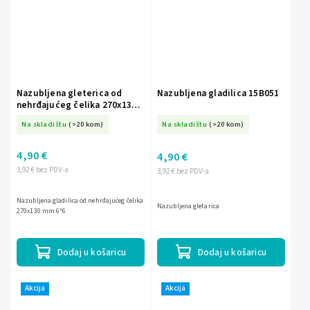
Nazubljena gleterica od
Nazubljena gladilica 15B051
nehrđajućeg čelika 270x130
mm 6*6 15B052
Na skladištu
(>20 kom)
Na skladištu
(>20 kom)
4,90 €
4,90 €
3,92 € bez PDV-a
3,92 € bez PDV-a
Nazubljena gladilica od nehrđajućeg čelika
Nazubljena gletarica
270x130 mm 6*6
Dodaj u košaricu
Dodaj u košaricu
Akcija
Akcija