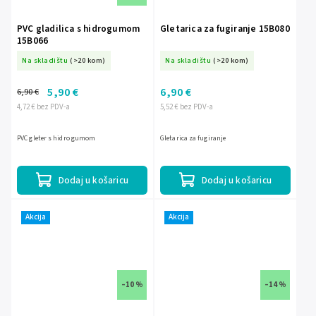
PVC gladilica s hidrogumom
Gletarica za fugiranje 15B080
15B066
Na skladištu
(>20 kom)
Na skladištu
(>20 kom)
5,90 €
6,90 €
6,90 €
4,72 € bez PDV-a
5,52 € bez PDV-a
PVC gleter s hidro gumom
Gletarica za fugiranje
Dodaj u košaricu
Dodaj u košaricu
Akcija
Akcija
–10 %
–14 %