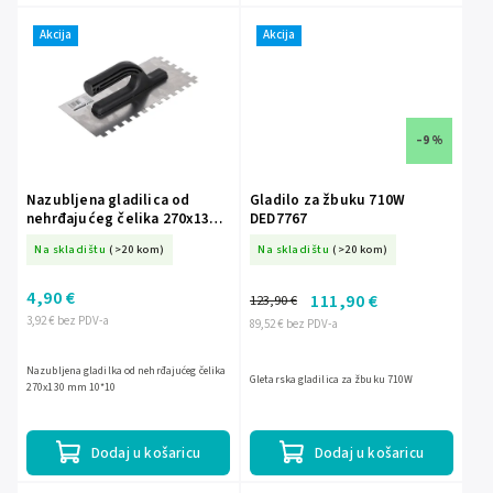
Akcija
Akcija
–9 %
Nazubljena gladilica od
Gladilo za žbuku 710W
nehrđajućeg čelika 270x130
DED7767
mm 10*10 15B054
Na skladištu
(>20 kom)
Na skladištu
(>20 kom)
4,90 €
111,90 €
123,90 €
3,92 € bez PDV-a
89,52 € bez PDV-a
Nazubljena gladilka od nehrđajućeg čelika
Gletarska gladilica za žbuku 710W
270x130 mm 10*10
Dodaj u košaricu
Dodaj u košaricu