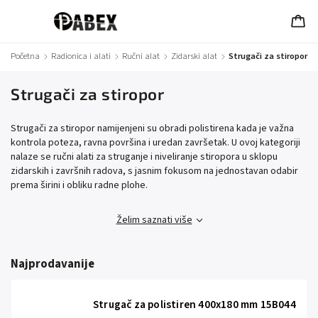
Početna
/
Radionica i alati
/
Ručni alat
/
Zidarski alat
/
Strugači za stiropor
Strugači za stiropor
Strugači za stiropor namijenjeni su obradi polistirena kada je važna
kontrola poteza, ravna površina i uredan završetak. U ovoj kategoriji
nalaze se ručni alati za struganje i niveliranje stiropora u sklopu
zidarskih i završnih radova, s jasnim fokusom na jednostavan odabir
prema širini i obliku radne plohe.
Želim saznati više
Najprodavanije
Strugač za polistiren 400x180 mm 15B044