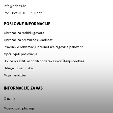
info
@
pabex.hr
Pon - Pet: 8:00 – 17:00 sati
POSLOVNE INFORMACIJE
Obrazac za raskid ugovora
Obrazac za prijavu nesukladnosti
Pravilnik o reklamaciji internetske trgovine pabex.hr
Opći uvjeti poslovanja
Upute o zaštiti osobnih podataka i korištenju cookies
Usluge uz narudžbu
Moja narudžba
INFORMACIJE ZA VAS
O nama
Mogućnosti plaćanja