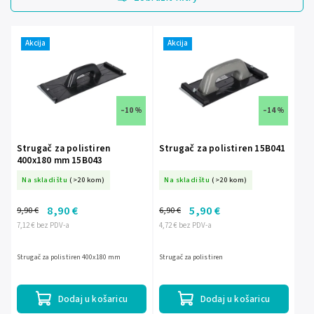
Najjeftinije
Najskuplje
Akcija
Akcija
Abecedno
–10 %
–14 %
Strugač za polistiren
Strugač za polistiren 15B041
400x180 mm 15B043
Na skladištu
(>20 kom)
Na skladištu
(>20 kom)
8,90 €
5,90 €
9,90 €
6,90 €
7,12 € bez PDV-a
4,72 € bez PDV-a
Strugač za polistiren 400x180 mm
Strugač za polistiren
Dodaj u košaricu
Dodaj u košaricu