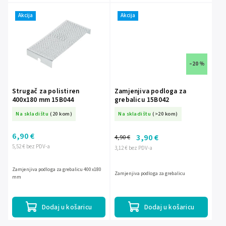
Akcija
Akcija
–20 %
Strugač za polistiren
Zamjenjiva podloga za
400x180 mm 15B044
grebalicu 15B042
Na skladištu
(20 kom)
Na skladištu
(>20 kom)
6,90 €
3,90 €
4,90 €
5,52 € bez PDV-a
3,12 € bez PDV-a
Zamjenjiva podloga za grebalicu 400x180
Zamjenjiva podloga za grebalicu
mm
Dodaj u košaricu
Dodaj u košaricu