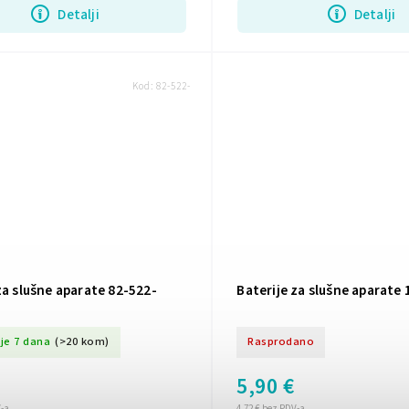
Detalji
Detalji
Kod:
82-522-
za slušne aparate 82-522-
Baterije za slušne aparate 
je 7 dana
(>20 kom)
Rasprodano
5,90 €
V-a
4,72 € bez PDV-a