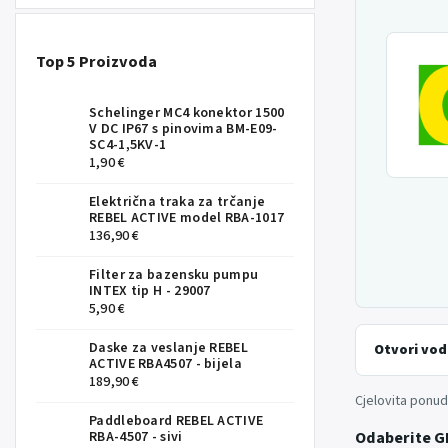
Top 5 Proizvoda
Schelinger MC4 konektor 1500
V DC IP67 s pinovima BM-E09-
SC4-1,5KV-1
1,90 €
Električna traka za trčanje
REBEL ACTIVE model RBA-1017
136,90 €
Filter za bazensku pumpu
INTEX tip H - 29007
5,90 €
Daske za veslanje REBEL
Otvori vod
ACTIVE RBA4507 - bijela
189,90 €
Cjelovita ponu
Paddleboard REBEL ACTIVE
Odaberite G
RBA-4507 - sivi