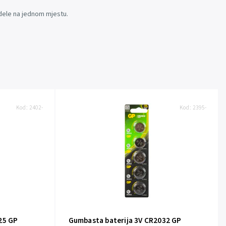
dele na jednom mjestu.
Kod:
2402-
Kod:
2395-
25 GP
Gumbasta baterija 3V CR2032 GP