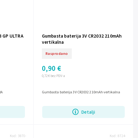
R3 GP ULTRA
Gumbasta baterija 3V CR2032 210mAh
vertikalna
Rasprodano
0,90 €
0,72 € bez PDV-a
RA
Gumbasta baterija 3V CR2032 210mAh vertikalna
Detalji
Kod:
3870-
Kod:
8724-