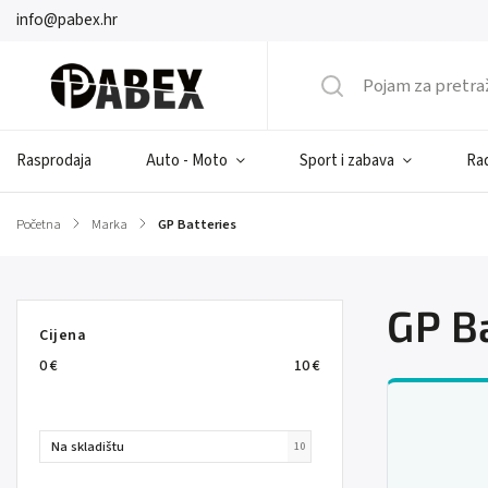
info@pabex.hr
Rasprodaja
Auto - Moto
Sport i zabava
Rad
Početna
/
Marka
/
GP Batteries
GP B
Cijena
0
€
10
€
Na skladištu
10