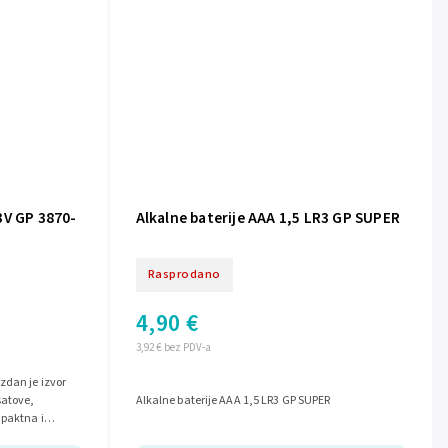
3V GP 3870-
Alkalne baterije AAA 1,5 LR3 GP SUPER
Rasprodano
4,90 €
3,92 € bez PDV-a
zdan je izvor
satove,
Alkalne baterije AAA 1,5 LR3 GP SUPER
mpaktna i
nu...