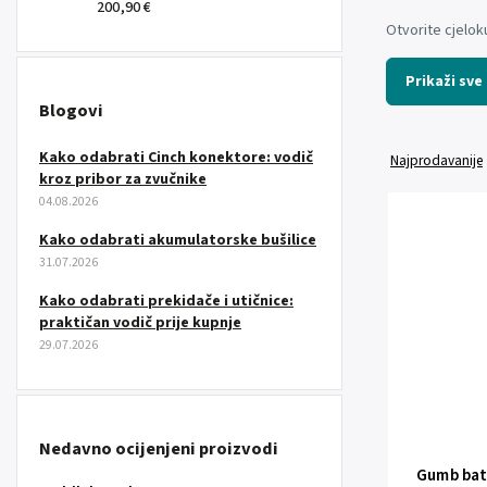
200,90 €
Otvorite cjelo
Prikaži sve
Blogovi
Kako odabrati Cinch konektore: vodič
Najprodavanije
kroz pribor za zvučnike
04.08.2026
Kako odabrati akumulatorske bušilice
31.07.2026
Kako odabrati prekidače i utičnice:
praktičan vodič prije kupnje
29.07.2026
Nedavno ocijenjeni proizvodi
Gumb bat