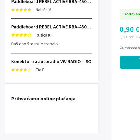
Paddleboard REBEL ACTIVE RBA-4507 - sivi
Nataša M.
Dodavan
Paddleboard REBEL ACTIVE RBA-4507 - sivi
0,90 €
Ruzica K.
0,72 € bez PD
Baš ono što mi je trebalo.
Gumbasta ba
Konektor za autoradio VW RADIO - ISO
Tia P.
Prihvaćamo online plaćanja