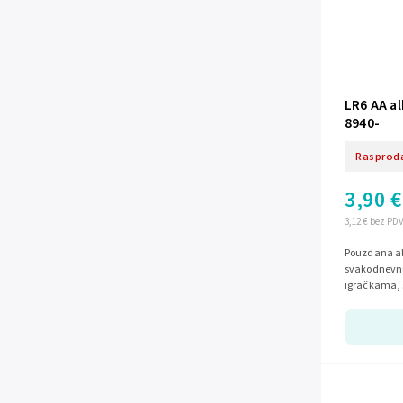
LR6 AA al
8940-
Rasprod
3,90 €
3,12 € bez PD
Pouzdana alk
svakodnevnu
igračkama, s
Osigurava sta