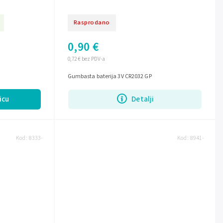
Rasprodano
0,90 €
0,72 € bez PDV-a
Gumbasta baterija 3V CR2032 GP
icu
Detalji
Kod:
8333-
Kod:
8941-