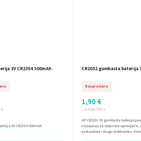
erija 3V CR2354 500mAh
CR2032 gumbasta baterija 
ano
Rasprodano
1,90 €
V-a
1,52 € bez PDV-a
GP CR2032 3V gumbasta baterija pou
terija 3V CR2354 500mAh
napajanja za daljinske upravljače, 
kalkulatore i drugu elektroniku. Ko
dugotrajna, idealna je za svakodnev