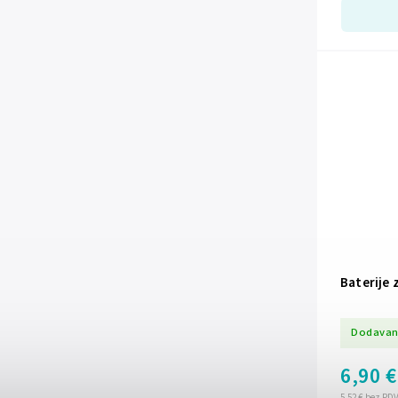
Baterije 
Dodavan
6,90 €
5,52 € bez PD