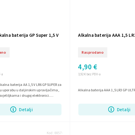
kalna baterija GP Super 1,5 V
Alkalna baterija AAA 1,5 L
ano
Rasprodano
4,90 €
V-a
3,92 € bez PDV-a
alna baterija AA 1,5 V LR6 GP SUPER za
 uporabu u daljinskim upravljačima,
Alkalna baterija AAA 1,5 LR3 GP ULT
vjetiljkama i drugoj elektronici.
bilan rad i...
Detalji
Detalji
Kod:
8857-