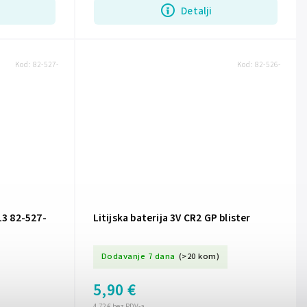
Detalji
Kod:
82-527-
Kod:
82-526-
13 82-527-
Litijska baterija 3V CR2 GP blister
Dodavanje 7 dana
(>20 kom)
5,90 €
4,72 € bez PDV-a