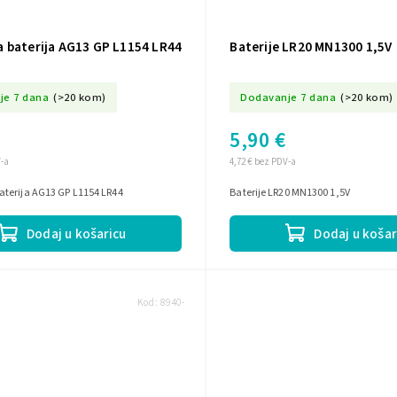
 baterija AG13 GP L1154 LR44
Baterije LR20 MN1300 1,5V
je 7 dana
(>20 kom)
Dodavanje 7 dana
(>20 kom)
5,90 €
V-a
4,72 € bez PDV-a
terija AG13 GP L1154 LR44
Baterije LR20 MN1300 1,5V
Dodaj u košaricu
Dodaj u košar
Kod:
8940-