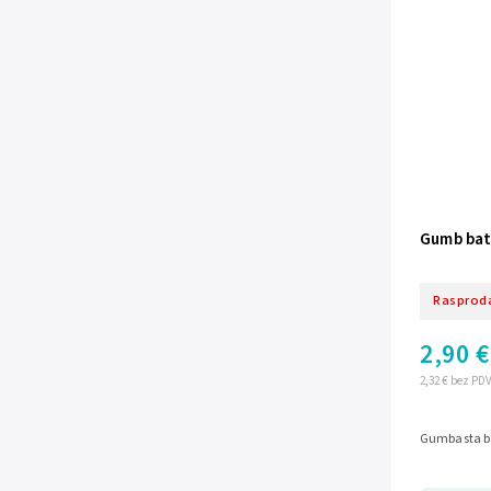
Gumb bat
Rasprod
2,90 €
2,32 € bez PD
Gumbasta ba