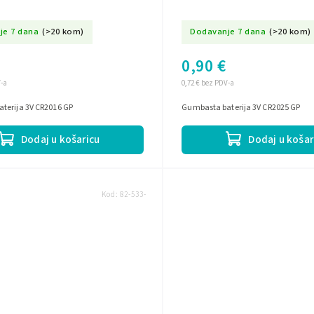
je 7 dana
(>20 kom)
Dodavanje 7 dana
(>20 kom)
0,90 €
V-a
0,72 € bez PDV-a
terija 3V CR2016 GP
Gumbasta baterija 3V CR2025 GP
Dodaj u košaricu
Dodaj u košar
Kod:
82-533-