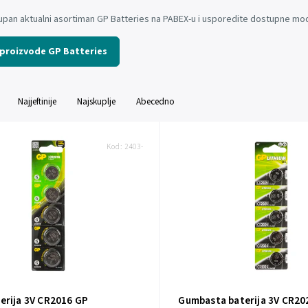
kupan aktualni asortiman GP Batteries na PABEX-u i usporedite dostupne mo
 proizvode GP Batteries
Najjeftinije
Najskuplje
Abecedno
Kod:
2403-
erija 3V CR2016 GP
Gumbasta baterija 3V CR20