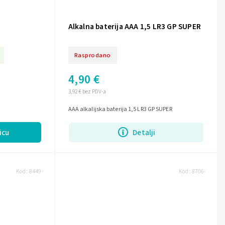
Alkalna baterija AAA 1,5 LR3 GP SUPER
Rasprodano
4,90 €
3,92 € bez PDV-a
AAA alkalijska baterija 1,5 LR3 GP SUPER
icu
Detalji
Kod:
8449-
Kod:
8706-