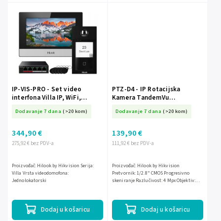
IP-VIS-PRO - Set video
PTZ-D4 - IP Rotacijska
interfona Villa IP, WiFi,
Kamera TandemVu
Mifare, PoE - Hilook by
4Mpx+4Mpx, 2.8mm + 8mm,
Dodavanje 7 dana
(>20 kom)
Dodavanje 7 dana
(>20 kom)
Hikvision
Smart Hybrid Light - HiLook
By Hikvision
344,90 €
139,90 €
275,92 € bez PDV-a
111,92 € bez PDV-a
Proizvođač: Hilook by Hikvision Serija:
Proizvođač: Hilook by Hikvision
Villa Vrsta videodomofona:
Pretvornik: 1/2.8" CMOS Progresivno
Jednolokatorski
skeniranje Razlučivost: 4 Mpx Objektiv:
8mm, 2.8mm Standard prijenosa: IP
Kompresija slike: H.265/ H.264/...
Dodaj u košaricu
Dodaj u košaricu