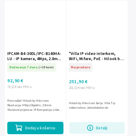
IPCAM-B4-30DL/IPC-B140HA-
"Villa IP video interkom,
LU - IP kamera, 4Mpx, 2.8mm,
WiFi, Mifare, PoE - Hilook by
Mikrofon, Pametna hibridna
Hikvision"
Dodavanje 7 dana
(>20 kom)
Rasprodano
svjetlost - Hilook by
Hikvision
92,90 €
251,90 €
74,32 € bez PDV-a
201,52 € bez PDV-a
Proizvođač: Hilook by Hikvision
Hilook by Hikvision Serija: Villa Tip
Rezolucija: 4 Mpx Objektiv: 2.8mm
videovratara: Jednolokatorski
Standard prijenosa: IP Kompresija slike:
H.265+/ H.265/ H.264+/ H.264/ MJPEG IR
osvjetljenje: 30m Ostalo:...
Dodaj u košaricu
Detalji