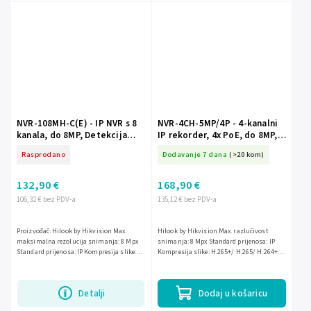
NVR-108MH-C(E) - IP NVR s 8
NVR-4CH-5MP/4P - 4-kanalni
kanala, do 8MP, Detekcija
IP rekorder, 4x PoE, do 8MP,
pokreta 2.0 - HiLook od
MD 2.0 - Hilook by Hikvision
Rasprodano
Dodavanje 7 dana
(>20 kom)
Hikvision
132,90 €
168,90 €
106,32 € bez PDV-a
135,12 € bez PDV-a
Proizvođač: Hilook by Hikvision Max.
Hilook by Hikvision Max. razlučivost
maksimalna rezolucija snimanja: 8 Mpx
snimanja: 8 Mpx Standard prijenosa: IP
Standard prijenosa: IP Kompresija slike:
Kompresija slike: H.265+/ H.265/ H.264+/
H.265+/ H.265/ H.264+/ H.264/ MPEG4
H.264/ MPEG4 Ostalo: AI - Inteligentne
Drugo: AI - Inteligentne...
funkcije analize...
Detalji
Dodaj u košaricu