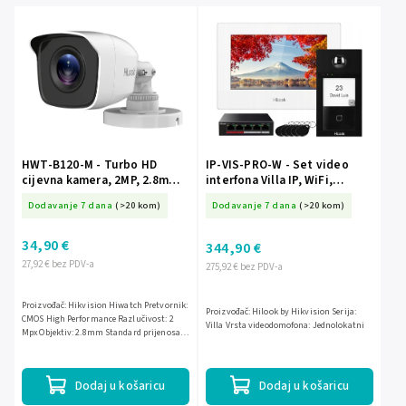
Najjeftinije
Najskuplje
Abecedno
HWT-B120-M - Turbo HD
IP-VIS-PRO-W - Set video
cijevna kamera, 2MP, 2.8mm,
interfona Villa IP, WiFi,
IR20m - Hikvision Hiwatch
Mifare, PoE - Hilook by
Dodavanje 7 dana
(>20 kom)
Dodavanje 7 dana
(>20 kom)
Hikvision
34,90 €
344,90 €
27,92 € bez PDV-a
275,92 € bez PDV-a
Proizvođač: Hikvision Hiwatch Pretvornik:
Proizvođač: Hilook by Hikvision Serija:
CMOS High Performance Razlučivost: 2
Villa Vrsta videodomofona: Jednolokatni
Mpx Objektiv: 2.8mm Standard prijenosa:
TVI/CVI/AHD/CVBS IR osvjetljenje: 20m
Funkcije slike:...
Dodaj u košaricu
Dodaj u košaricu