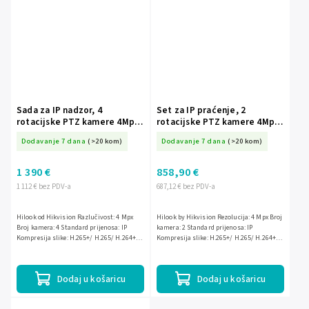
Sada za IP nadzor, 4
Set za IP praćenje, 2
rotacijske PTZ kamere 4Mpx,
rotacijske PTZ kamere 4Mpx,
IR20, NVR 4xPoE, Disk 1TB -
IR20, NVR 4xPoE, Disk 1TB -
Dodavanje 7 dana
(>20 kom)
Dodavanje 7 dana
(>20 kom)
Hilook by Hikvision
Hilook od Hikvision
1 390 €
858,90 €
1 112 € bez PDV-a
687,12 € bez PDV-a
Hilook od Hikvision Razlučivost: 4 Mpx
Hilook by Hikvision Rezolucija: 4 Mpx Broj
Broj kamera: 4 Standard prijenosa: IP
kamera: 2 Standard prijenosa: IP
Kompresija slike: H.265+/ H.265/ H.264+/
Kompresija slike: H.265+/ H.265/ H.264+/
H.264/ MJPEG Povezivanje: Ožičeno
H.264/ MJPEG Povezivanje: Žičano
(twisted pair) IR...
(twisted pair) IR...
Dodaj u košaricu
Dodaj u košaricu