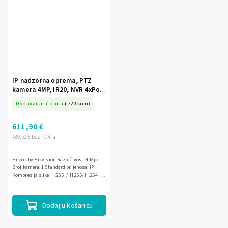
IP nadzorna oprema, PTZ
kamera 4MP, IR20, NVR 4xPoE,
tvrdi disk 1TB - Hilook by
Dodavanje 7 dana
(>20 kom)
Hikvision
611,90 €
489,52 € bez PDV-a
Hilook by Hikvision Razlučivost: 4 Mpx
Broj kamera: 1 Standard prijenosa: IP
Kompresija slike: H.265+/ H.265/ H.264+/
H.264/ MJPEG Povezivanje: Žičano
(upletena parica) IR...
Dodaj u košaricu