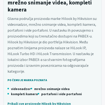
mrežno snimanje videa, kompleti
kamera
Glavna područja proizvoda marke Hilook by Hikvision su:
videonadzor, mrežno snimanje videa, kompleti kamera,
portafoni i vide portafoni. U nastavku ih povezujemo s
proizvodima koji su trenutačno dostupni na PABEX-u.
Hilook by Hikvision je dio portfelja Hikvision. Među
poznatim linijama proizvoda nalaze se HiLook IP,
HiLook Turbo HD i HiLook Transmission. U nastavku je
lokalni izbor PABEX-a sa stvarnim fotografijama
proizvoda i izravnim poveznicama na odgovarajuće
kategorije.
PO ČEMU JE MARKA POZNATA
videonadzor
mrežno snimanje videa
kompleti kamera
portafoni i vide portafoni
Prikaži sve proizvode Hilook by Hikvision