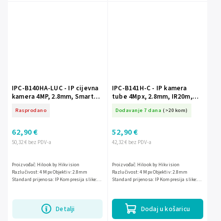
IPC-B140HA-LUC - IP cijevna
IPC-B141H-C - IP kamera
kamera 4MP, 2.8mm, Smart
tube 4Mpx, 2.8mm, IR20m,
Hybrid Light, Mikrofon -
PoE - HiLook by Hikvision
Rasprodano
Dodavanje 7 dana
(>20 kom)
HiLook by Hikvision
62,90 €
52,90 €
50,32 € bez PDV-a
42,32 € bez PDV-a
Proizvođač: Hilook by Hikvision
Proizvođač: Hilook by Hikvision
Razlučivost: 4 Mpx Objektiv: 2.8mm
Razlučivost: 4 Mpx Objektiv: 2.8mm
Standard prijenosa: IP Kompresija slike:
Standard prijenosa: IP Kompresija slike:
H.265+/ H.265/ H.264+/ H.264/ MJPEG IR
H.265+/ H.265/ H.264+/ H.264/ MJPEG IR
osvjetljivač: 20m Ostalo: AI -...
osvjetljivač: 20m Napajanje:...
Detalji
Dodaj u košaricu