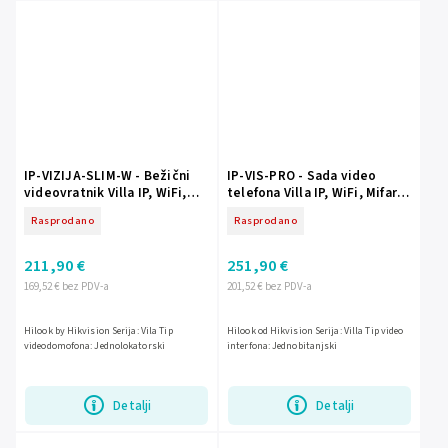
IP-VIZIJA-SLIM-W - Bežični
IP-VIS-PRO - Sada video
videovratnik Villa IP, WiFi,
telefona Villa IP, WiFi, Mifare,
Mifare - HiLook by Hikvision
PoE - Hilook od Hikvision
Rasprodano
Rasprodano
211,90 €
251,90 €
169,52 € bez PDV-a
201,52 € bez PDV-a
Hilook by Hikvision Serija: Vila Tip
Hilook od Hikvision Serija: Villa Tip video
videodomofona: Jednolokatorski
interfona: Jednobitanjski
Detalji
Detalji