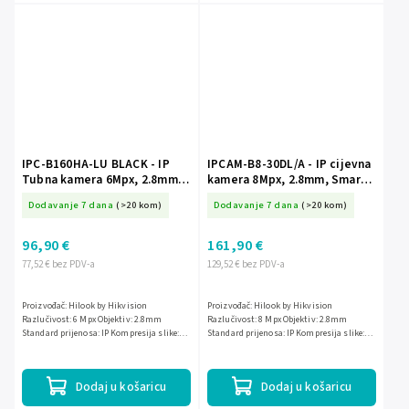
IPC-B160HA-LU BLACK - IP
IPCAM-B8-30DL/A - IP cijevna
Tubna kamera 6Mpx, 2.8mm,
kamera 8Mpx, 2.8mm, Smart
Mikrofon, Pametna hibridna
Hybrid Light 30m, Live Guard
Dodavanje 7 dana
(>20 kom)
Dodavanje 7 dana
(>20 kom)
svjetlost, MD 2.0 - Hilook by
- HiLook by Hikvision
Hikvision
96,90 €
161,90 €
77,52 € bez PDV-a
129,52 € bez PDV-a
Proizvođač: Hilook by Hikvision
Proizvođač: Hilook by Hikvision
Razlučivost: 6 Mpx Objektiv: 2.8mm
Razlučivost: 8 Mpx Objektiv: 2.8mm
Standard prijenosa: IP Kompresija slike:
Standard prijenosa: IP Kompresija slike:
H.265+/ H.265/ H.264+/ H.264/ MJPEG IR
H.265+/ H.265/ H.264+/ H.264/ MJPEG IR
osvjetljivač: 30m Ostalo: AI -...
osvjetljenje: 30m Ostalo:...
Dodaj u košaricu
Dodaj u košaricu