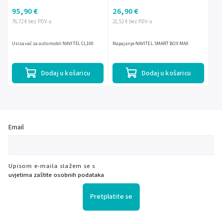
95,90 €
26,90 €
76,72 € bez PDV-a
21,52 € bez PDV-a
Usisavač za automobil NAVITEL CL100
Napajanje NAVITEL SMART BOX MAX
Dodaj u košaricu
Dodaj u košaricu
Email
Upisom e-maila slažem se s
uvjetima zaštite osobnih podataka
Pretplatite se