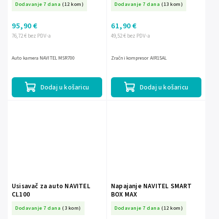
Dodavanje 7 dana
(12 kom)
Dodavanje 7 dana
(13 kom)
95,90 €
61,90 €
76,72 € bez PDV-a
49,52 € bez PDV-a
Auto kamera NAVITEL MSR700
Zračni kompresor AIR15AL
Dodaj u košaricu
Dodaj u košaricu
Usisavač za auto NAVITEL
Napajanje NAVITEL SMART
CL100
BOX MAX
Dodavanje 7 dana
(3 kom)
Dodavanje 7 dana
(12 kom)