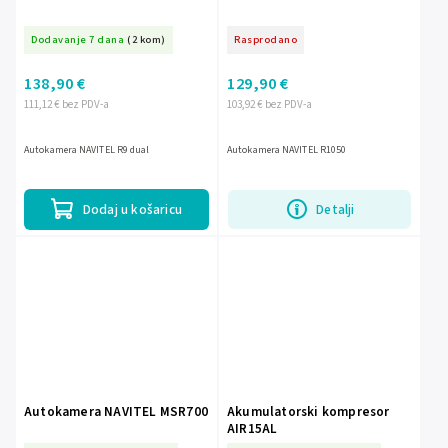
Dodavanje 7 dana
(2 kom)
Rasprodano
138,90 €
129,90 €
111,12 € bez PDV-a
103,92 € bez PDV-a
Autokamera NAVITEL R9 dual
Autokamera NAVITEL R1050
Dodaj u košaricu
Detalji
Autokamera NAVITEL MSR700
Akumulatorski kompresor
AIR15AL