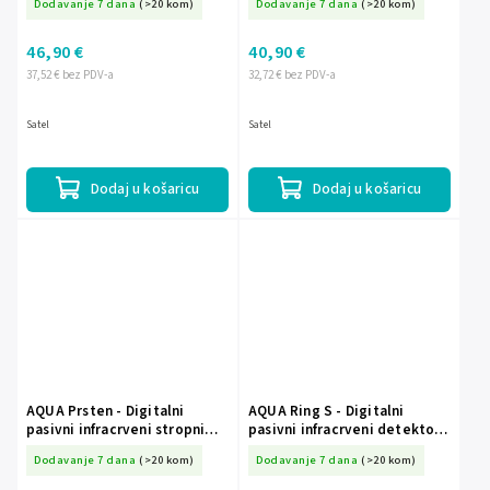
Dodavanje 7 dana
(>20 kom)
Dodavanje 7 dana
(>20 kom)
46,90 €
40,90 €
37,52 € bez PDV-a
32,72 € bez PDV-a
Satel
Satel
Dodaj u košaricu
Dodaj u košaricu
AQUA Prsten - Digitalni
AQUA Ring S - Digitalni
pasivni infracrveni stropni
pasivni infracrveni detektor
detektor (dvostruki
za montažu na strop - SATEL
Dodavanje 7 dana
(>20 kom)
Dodavanje 7 dana
(>20 kom)
piroelement) - SATEL