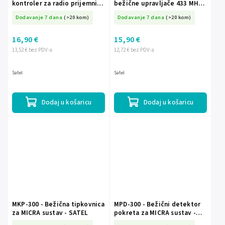
kontroler za radio prijemnike
bežične upravljače 433 MHz -
- SATEL
SATEL
Dodavanje 7 dana
(>20 kom)
Dodavanje 7 dana
(>20 kom)
16,90 €
15,90 €
13,52 € bez PDV-a
12,72 € bez PDV-a
Satel
Satel
Dodaj u košaricu
Dodaj u košaricu
MKP-300 - Bežična tipkovnica
MPD-300 - Bežični detektor
za MICRA sustav - SATEL
pokreta za MICRA sustav -
SATEL