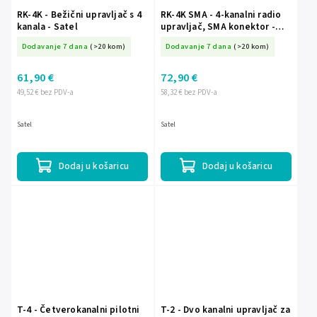
RK-4K - Bežični upravljač s 4
RK-4K SMA - 4-kanalni radio
kanala - Satel
upravljač, SMA konektor -
Satel
Dodavanje 7 dana
(>20 kom)
Dodavanje 7 dana
(>20 kom)
61,90 €
72,90 €
49,52 € bez PDV-a
58,32 € bez PDV-a
Satel
Satel
Dodaj u košaricu
Dodaj u košaricu
T-4 - Četverokanalni pilotni
T-2 - Dvo kanalni upravljač za