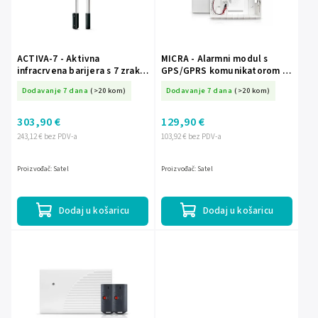
ACTIVA-7 - Aktivna
MICRA - Alarmni modul s
infracrvena barijera s 7 zraka,
GPS/GPRS komunikatorom -
duljina trake 184 cm - SATEL
SATEL
Dodavanje 7 dana
(>20 kom)
Dodavanje 7 dana
(>20 kom)
303,90 €
129,90 €
243,12 € bez PDV-a
103,92 € bez PDV-a
Proizvođač: Satel
Proizvođač: Satel
Dodaj u košaricu
Dodaj u košaricu