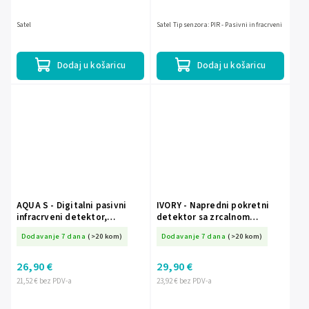
Satel
Satel Tip senzora: PIR - Pasivni infracrveni
Dodaj u košaricu
Dodaj u košaricu
AQUA S - Digitalni pasivni
IVORY - Napredni pokretni
infracrveni detektor,
detektor sa zrcalnom
napajanje 24 V AC/DC - SATEL
optikom - SATEL
Dodavanje 7 dana
(>20 kom)
Dodavanje 7 dana
(>20 kom)
26,90 €
29,90 €
21,52 € bez PDV-a
23,92 € bez PDV-a