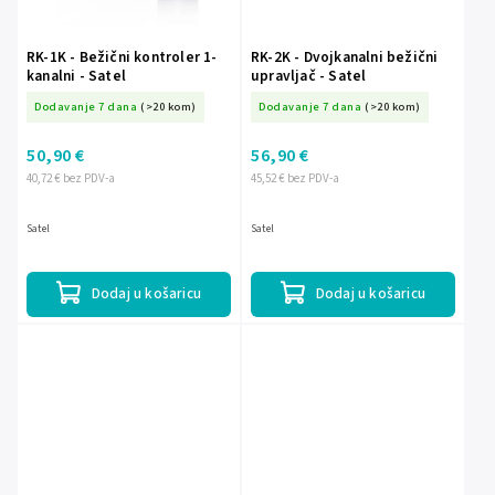
RK-1K - Bežični kontroler 1-
RK-2K - Dvojkanalni bežični
kanalni - Satel
upravljač - Satel
Dodavanje 7 dana
(>20 kom)
Dodavanje 7 dana
(>20 kom)
50,90 €
56,90 €
40,72 € bez PDV-a
45,52 € bez PDV-a
Satel
Satel
Dodaj u košaricu
Dodaj u košaricu