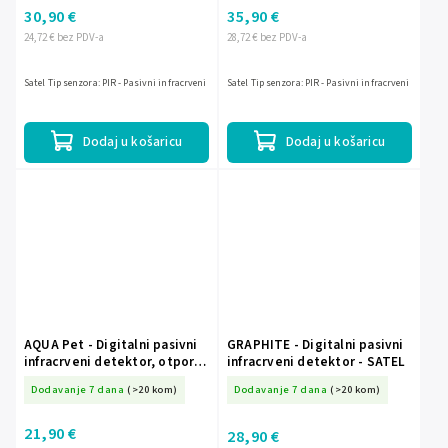
30,90 €
35,90 €
24,72 € bez PDV-a
28,72 € bez PDV-a
Satel Tip senzora: PIR - Pasivni infracrveni
Satel Tip senzora: PIR - Pasivni infracrveni
Dodaj u košaricu
Dodaj u košaricu
AQUA Pet - Digitalni pasivni
GRAPHITE - Digitalni pasivni
infracrveni detektor, otporan
infracrveni detektor - SATEL
na životinje do 15 kg - SATEL
Dodavanje 7 dana
(>20 kom)
Dodavanje 7 dana
(>20 kom)
21,90 €
28,90 €