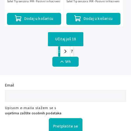
Satel Tip senzora: PIR - Pasivni infracrveni
Satel Tip senzora: PIR - Pasivni infracrveni
Dodaj u košaricu
Dodaj u košaricu
Učitaj još 18
1
7
Vrh
Email
Upisom e-maila slažem se s
uvjetima zaštite osobnih podataka
Pretplatite se