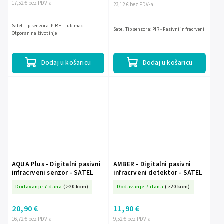
17,52 € bez PDV-a
23,12 € bez PDV-a
Satel Tip senzora: PIR + Ljubimac -
Satel Tip senzora: PIR - Pasivni infracrveni
Otporan na životinje
Dodaj u košaricu
Dodaj u košaricu
AQUA Plus - Digitalni pasivni
AMBER - Digitalni pasivni
infracrveni senzor - SATEL
infracrveni detektor - SATEL
Dodavanje 7 dana
(>20 kom)
Dodavanje 7 dana
(>20 kom)
20,90 €
11,90 €
16,72 € bez PDV-a
9,52 € bez PDV-a