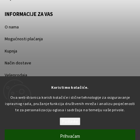
INFORMACIJE ZA VAS
O nama
Mogućnosti plaćanja
Kupnja
Način dostave
Veleprodaja
Koristimo kolačiće.
Ova web stranica koristi kolačiće i slične tehnologije za osiguravanje
ispravnog rada, pružanje funkcija društvenih mreža i analizu posjećenosti
te za personalizaciju oglasa i sadržaja na temelju vaše privole.
Postavke
Autorsko pravo 2026
Pabex.hr
. Sva prava pridržana.
Uredi postavke kolačića
Prihvaćam