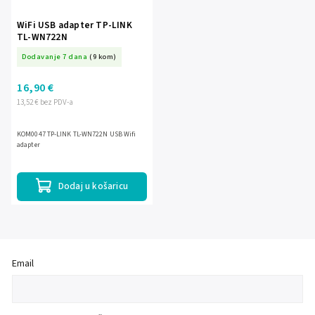
WiFi USB adapter TP-LINK
TL-WN722N
Dodavanje 7 dana
(9 kom)
16,90 €
13,52 € bez PDV-a
KOM0047 TP-LINK TL-WN722N USB Wifi
adapter
Dodaj u košaricu
Email