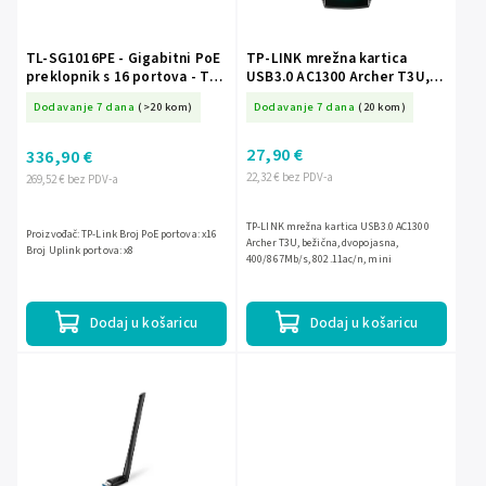
TL-SG1016PE - Gigabitni PoE
TP-LINK mrežna kartica
preklopnik s 16 portova - TP-
USB3.0 AC1300 Archer T3U,
LINK
bežična, dvopojasna,
Dodavanje 7 dana
(>20 kom)
Dodavanje 7 dana
(20 kom)
400/867Mb/s, 802.11ac/n,
mini
27,90 €
336,90 €
22,32 € bez PDV-a
269,52 € bez PDV-a
TP-LINK mrežna kartica USB3.0 AC1300
Proizvođač: TP-Link Broj PoE portova: x16
Archer T3U, bežična, dvopojasna,
Broj Uplink portova: x8
400/867Mb/s, 802.11ac/n, mini
Dodaj u košaricu
Dodaj u košaricu