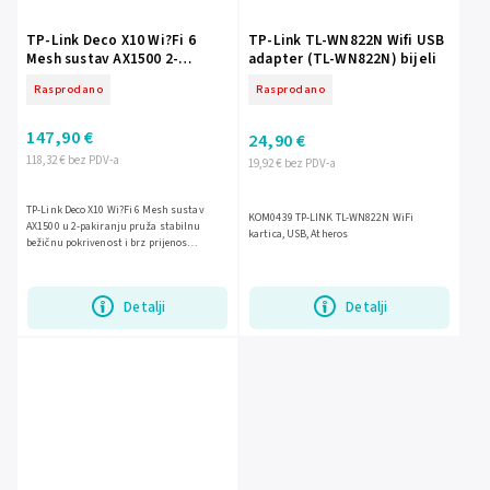
TP-Link Deco X10 Wi?Fi 6
TP-Link TL-WN822N Wifi USB
Mesh sustav AX1500 2-
adapter (TL-WN822N) bijeli
pakiranje L-KOM1116
Rasprodano
Rasprodano
147,90 €
24,90 €
118,32 € bez PDV-a
19,92 € bez PDV-a
TP-Link Deco X10 Wi?Fi 6 Mesh sustav
KOM0439 TP-LINK TL-WN822N WiFi
AX1500 u 2-pakiranju pruža stabilnu
kartica, USB, Atheros
bežičnu pokrivenost i brz prijenos
podataka za cijeli dom. Uz dvije jedinice, 2
gigabitna Ethernet...
Detalji
Detalji