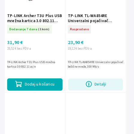
TP-LINK Archer T3U Plus USB
TP-LINK TL-WA854RE
mrežna kartica 3.0 802.11
Univerzalni pojačivač
ac/n
bežične mreže, 300Mb/s
Dodavanje 7 dana
(3 kom)
Rasprodano
31,90 €
23,90 €
25,52 € bez PDV-a
19,12 € bez PDV-a
TP-LINK Archer T3U Plus USB mrežna
TP-LINK TL-WA854RE Univerzalni pojačivač
kartica 3.0 802.11 ac/n
bežične mreže, 300 Mb/s
Dodaj u košaricu
Detalji