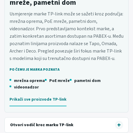
mreže, pametni dom
Usmjerenje marke TP-link može se sažeti kroz područja:
mrežna oprema, PoE mreže, pametni dom,
videonadzor. Prvo predstavljamo kontekst marke, a
zatim konkretan asortiman dostupan na PABEX-u. Među
poznatim linijama proizvoda nalaze se Tapo, Omada,
Archer i Deco. Pregled povezuje širi fokus marke TP-link
s modelima koji su trenutačno dostupni na PABEX-u.
PO ČEMU JE MARKA POZNATA
mrežna oprema
PoE mreže
pametni dom
videonadzor
Prikaži sve proizvode TP-link
Otvori vodič kroz marku TP-link