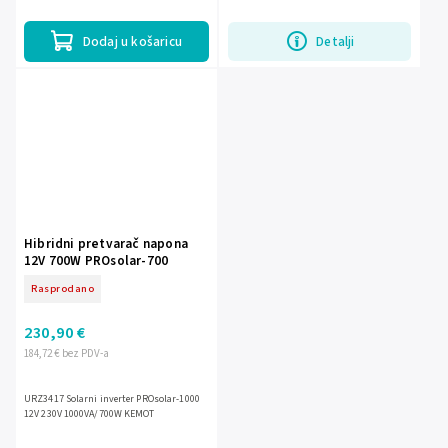
Dodaj u košaricu
Detalji
Hibridni pretvarač napona
12V 700W PROsolar-700
Rasprodano
230,90 €
184,72 € bez PDV-a
URZ3417 Solarni inverter PROsolar-1000
12V 230V 1000VA/700W KEMOT