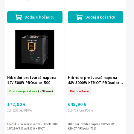
Dodaj u košaricu
Dodaj u košaricu
Hibridni pretvarač napona
Hibridni pretvarač napona
12V 500W PROsolar-500
48V 5000W KEMOT PROsolar-
7000
Dodavanje 7 dana
(>20 kom)
Rasprodano
172,90 €
645,90 €
138,32 € bez PDV-a
516,72 € bez PDV-a
URZ3416 Solarni inverter PROsolar-800
Hibridni inverter napona 48V 5000W
12V 230V 800VA/500W KEMOT
KEMOT PROsolar-7000