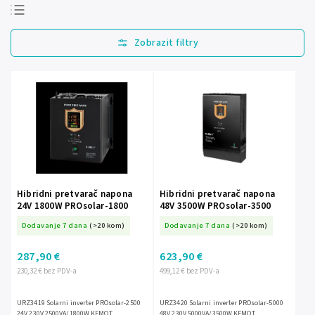
Najprodavanije
Najjeftinije
Najskuplje
Abecedno
Hibridni pretvarač napona
Hibridni pretvarač napona
24V 1800W PROsolar-1800
48V 3500W PROsolar-3500
Dodavanje 7 dana
(>20 kom)
Dodavanje 7 dana
(>20 kom)
287,90 €
623,90 €
230,32 € bez PDV-a
499,12 € bez PDV-a
URZ3419 Solarni inverter PROsolar-2500
URZ3420 Solarni inverter PROsolar-5000
24V 230V 2500VA/1800W KEMOT
48V 230V 5000VA/3500W KEMOT