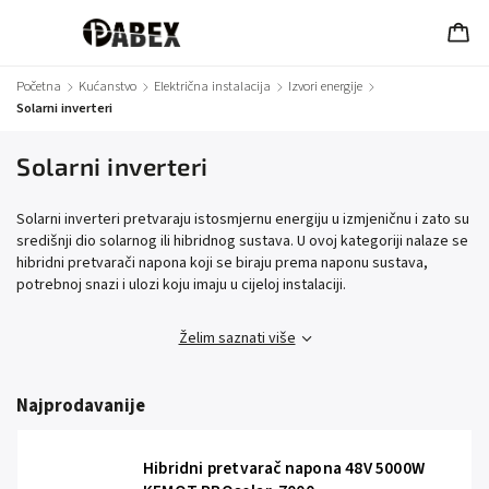
Početna
/
Kućanstvo
/
Električna instalacija
/
Izvori energije
/
Solarni inverteri
Solarni inverteri
Solarni inverteri pretvaraju istosmjernu energiju u izmjeničnu i zato su
središnji dio solarnog ili hibridnog sustava. U ovoj kategoriji nalaze se
hibridni pretvarači napona koji se biraju prema naponu sustava,
potrebnoj snazi i ulozi koju imaju u cijeloj instalaciji.
Želim saznati više
Najprodavanije
Hibridni pretvarač napona 48V 5000W