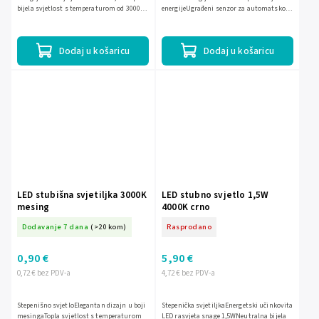
bijela svjetlost s temperaturom od 3000K
energijeUgrađeni senzor za automatsko
stvara ugodnu atmosferu.Moderan i
osvjetljenje i gašenje prema
diskretan dizajn u...
pokretuElegantni crni dizajn,...
Dodaj u košaricu
Dodaj u košaricu
LED stubišna svjetiljka 3000K
LED stubno svjetlo 1,5W
mesing
4000K crno
Dodavanje 7 dana
(>20 kom)
Rasprodano
0,90 €
5,90 €
0,72 € bez PDV-a
4,72 € bez PDV-a
Stepenišno svjetloElegantan dizajn u boji
Stepenička svjetiljkaEnergetski učinkovita
mesingaTopla svjetlost s temperaturom
LED rasvjeta snage 1,5WNeutralna bijela