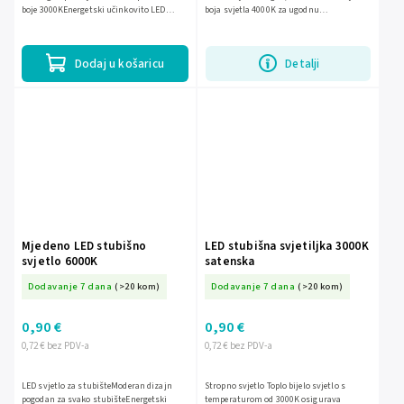
boje 3000KEnergetski učinkovito LED
boja svjetla 4000K za ugodnu
osvjetljenjeJednostavna montaža i dug
atmosferuElegantni crni dizajn koji se
životni vijek
uklapa u moderne...
Dodaj u košaricu
Detalji
Mjedeno LED stubišno
LED stubišna svjetiljka 3000K
svjetlo 6000K
satenska
Dodavanje 7 dana
(>20 kom)
Dodavanje 7 dana
(>20 kom)
0,90 €
0,90 €
0,72 € bez PDV-a
0,72 € bez PDV-a
LED svjetlo za stubišteModeran dizajn
Stropno svjetlo Toplo bijelo svjetlo s
pogodan za svako stubišteEnergetski
temperaturom od 3000K osigurava