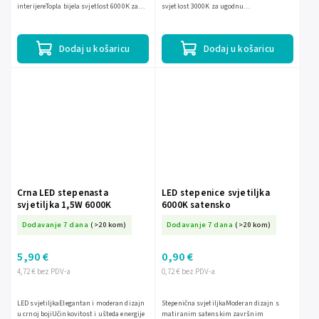
interijereTopla bijela svjetlost 6000K za
svjetlost 3000K za ugodnu
ugodnu atmosferuNiska potrošnja
atmosferuUgrađeni dizajn za elegantan
energije zahvaljujući LED...
izgledIdealno za sigurno...
Dodaj u košaricu
Dodaj u košaricu
Crna LED stepenasta
LED stepenice svjetiljka
svjetiljka 1,5W 6000K
6000K satensko
Dodavanje 7 dana
(>20 kom)
Dodavanje 7 dana
(>20 kom)
5,90 €
0,90 €
4,72 € bez PDV-a
0,72 € bez PDV-a
LED svjetiljkaElegantan i moderan dizajn
Stepenična svjetiljkaModeran dizajn s
u crnoj bojiUčinkovitost i ušteda energije
matiranim satenskim završnim