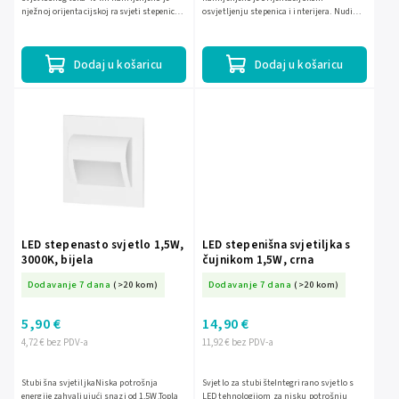
nježnoj orijentacijskoj rasvjeti stepenica i
osvjetljenju stepenica i interijera. Nudi
hodnika. Svijetli toplim bijelim svjetlom
snagu 1,2 W, svjetlosni tok 40 lm, hladnu
3000 K, ima...
bijelu boju...
Dodaj u košaricu
Dodaj u košaricu
LED stepenasto svjetlo 1,5W,
LED stepenišna svjetiljka s
3000K, bijela
čujnikom 1,5W, crna
Dodavanje 7 dana
(>20 kom)
Dodavanje 7 dana
(>20 kom)
5,90 €
14,90 €
4,72 € bez PDV-a
11,92 € bez PDV-a
Stubišna svjetiljkaNiska potrošnja
Svjetlo za stubišteIntegrirano svjetlo s
energije zahvaljujući snazi od 1,5W.Topla
LED tehnologijom za nisku potrošnju