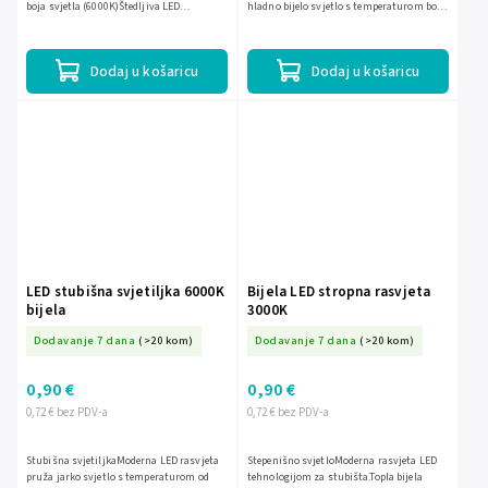
boja svjetla (6000K)Štedljiva LED
hladno bijelo svjetlo s temperaturom boje
tehnologijaJednostavna instalacija
od 6000K, idealno za osvjetljavanje
unutarnjih...
Dodaj u košaricu
Dodaj u košaricu
LED stubišna svjetiljka 6000K
Bijela LED stropna rasvjeta
bijela
3000K
Dodavanje 7 dana
(>20 kom)
Dodavanje 7 dana
(>20 kom)
0,90 €
0,90 €
0,72 € bez PDV-a
0,72 € bez PDV-a
Stubišna svjetiljkaModerna LED rasvjeta
Stepenišno svjetloModerna rasvjeta LED
pruža jarko svjetlo s temperaturom od
tehnologijom za stubišta.Topla bijela