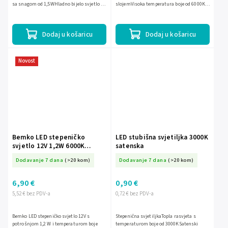
sa snagom od 1,5WHladno bijelo svjetlo s
slojemVisoka temperatura boje od 6000K
temperaturom boje od 6000KPogodno za
za jako osvjetljenjeŠtedljiva LED
osvjetljavanje...
tehnologija s niskom potrošnjom...
Dodaj u košaricu
Dodaj u košaricu
Novost
Bemko LED stepeničko
LED stubišna svjetiljka 3000K
svjetlo 12V 1,2W 6000K
satenska
champagne BM-C47-OS1-
Dodavanje 7 dana
(>20 kom)
Dodavanje 7 dana
(>20 kom)
CH6K
6,90 €
0,90 €
5,52 € bez PDV-a
0,72 € bez PDV-a
Bemko LED stepeničko svjetlo 12V s
Stepenična svjetiljkaTopla rasvjeta s
potrošnjom 1,2 W i temperaturom boje
temperaturom boje od 3000KSatenski