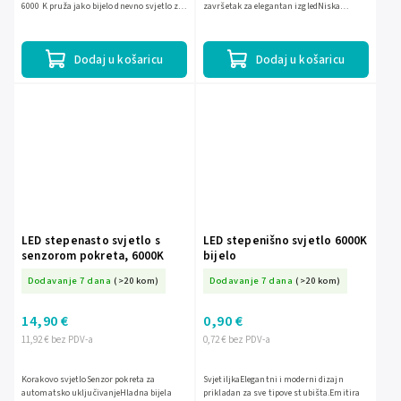
6000 K pruža jako bijelo dnevno svjetlo za
završetak za elegantan izgledNiska
sigurno osvjetljenje stepenica. Ima
potrošnja energije zahvaljujući LED
svjetlosni tok od 40 lm,...
tehnologijiIdealno za...
Dodaj u košaricu
Dodaj u košaricu
LED stepenasto svjetlo s
LED stepenišno svjetlo 6000K
senzorom pokreta, 6000K
bijelo
Dodavanje 7 dana
(>20 kom)
Dodavanje 7 dana
(>20 kom)
14,90 €
0,90 €
11,92 € bez PDV-a
0,72 € bez PDV-a
Korakovo svjetloSenzor pokreta za
SvjetiljkaElegantni i moderni dizajn
automatsko uključivanjeHladna bijela
prikladan za sve tipove stubišta.Emitira