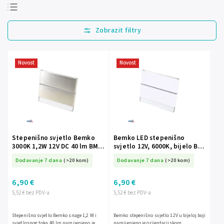
Najprodavanije
Najjeftinije
Najskuplje
Novost
Novost
Abecedno
Stepenišno svjetlo Bemko
Bemko LED stepenišno
3000K 1,2W 12V DC 40 lm BM-
svjetlo 12V, 6000K, bijelo BM-
C47-OS1-ST3K
C47-OS1-WH6K
Dodavanje 7 dana
(>20 kom)
Dodavanje 7 dana
(>20 kom)
6,90 €
6,90 €
5,52 € bez PDV-a
5,52 € bez PDV-a
Stepenišno svjetlo Bemko snage 1,2 W i
Bemko stepenišno svjetlo 12V u bijeloj boji
svjetlosnog toka 40 lm namijenjeno je
namijenjeno je orijentacijskom