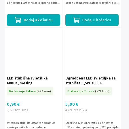
učinkovita LED tehnologijaHladno bijelo
ugodnu atmosferu. Satenski završni sloj
osvjetljenje s temperaturom od
za moderan i elegantan izgled. Energetski
6000KIzrađeno od izdržljive...
učinkovita LED...
Dodaj u košaricu
Dodaj u košaricu
LED stubišna svjetiljka
Ugradbena LED svjetiljka za
6000K, mesing
stubište 1,5W 3000K
Dodavanje 7 dana
(>20 kom)
Dodavanje 7 dana
(>20 kom)
0,90 €
5,90 €
0,72 € bez PDV-a
4,72 € bez PDV-a
Svjetlo za stubištaElegantan dizajn od
Stubišno svjetloEnergetski učinkovita
mesinga prikladan za moderne
LED s niskom potrošnjom 1,5WTopla bijela