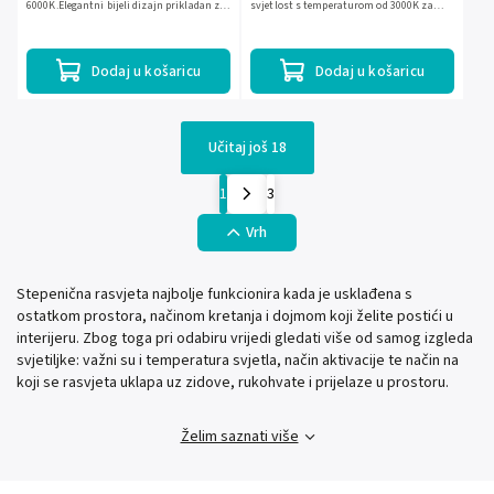
6000K.Elegantni bijeli dizajn prikladan za
svjetlost s temperaturom od 3000K za
svaki interijer.Energetski učinkovito i
ugodnu atmosferu.Energetski učinkovito i
dugotrajan...
dug vijek...
Dodaj u košaricu
Dodaj u košaricu
Učitaj još 18
1
3
Vrh
Stepenična rasvjeta najbolje funkcionira kada je usklađena s
ostatkom prostora, načinom kretanja i dojmom koji želite postići u
interijeru. Zbog toga pri odabiru vrijedi gledati više od samog izgleda
svjetiljke: važni su i temperatura svjetla, način aktivacije te način na
koji se rasvjeta uklapa uz zidove, rukohvate i prijelaze u prostoru.
Želim saznati više