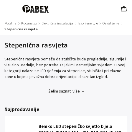
Početna
/
Kućanstvo
/
Električna instalacija
/
Izvori energije
/
Osvjetljenje
/
Stepenična rasvjeta
Stepenična rasvjeta
Stepenična rasvjeta pomaže da stubište bude preglednije, sigurnije i
vizualno urednije, bez potrebe za jakim i nametljivim svjetlom. U ovoj
kategoriji nalaze se LED rješenja za stepenice, stubišta i prijelazne
zone u kojima je važna dobra orijentacija i diskretan izgled.
Želim saznati više
Najprodavanije
Bemko LED stepeničko svjetlo bijelo