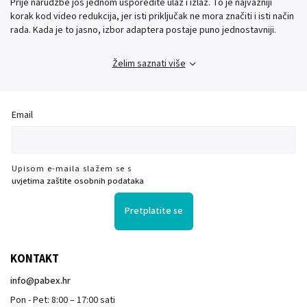
Prije narudžbe još jednom usporedite ulaz i izlaz. To je najvažniji
korak kod video redukcija, jer isti priključak ne mora značiti i isti način
rada. Kada je to jasno, izbor adaptera postaje puno jednostavniji.
Želim saznati više
Email
Upisom e-maila slažem se s
uvjetima zaštite osobnih podataka
Pretplatite se
KONTAKT
info
@
pabex.hr
Pon - Pet: 8:00 – 17:00 sati