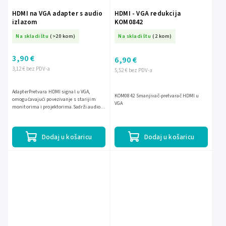
HDMI na VGA adapter s audio
HDMI - VGA redukcija
izlazom
KOM0842
Na skladištu
(>20 kom)
Na skladištu
(2 kom)
3,90 €
6,90 €
3,12 € bez PDV-a
5,52 € bez PDV-a
AdapterPretvara HDMI signal u VGA,
KOM0842 Smanjivač-pretvarač HDMI u
omogućavajući povezivanje s starijim
VGA
monitorima i projektorima.Sadrži audio
izlaz za povezivanje zvučnog
signala.Jednostavno plug-and-play...
Dodaj u košaricu
Dodaj u košaricu