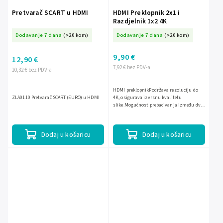
Pretvarač SCART u HDMI
HDMI Preklopnik 2x1 i
Razdjelnik 1x2 4K
Dodavanje 7 dana
(>20 kom)
Dodavanje 7 dana
(>20 kom)
9,90 €
12,90 €
7,92 € bez PDV-a
10,32 € bez PDV-a
HDMI preklopnikPodržava rezoluciju do
ZLA0110 Pretvarač SCART (EURO) u HDMI
4K, osigurava izvrsnu kvalitetu
slike.Mogućnost prebacivanja između dva
uređaja s jednim izlazom.Funkcija
razdvajanja signala na dva...
Dodaj u košaricu
Dodaj u košaricu