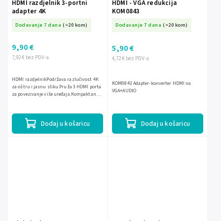
HDMI razdjelnik 3-portni
HDMI - VGA redukcija
adapter 4K
KOM0843
Dodavanje 7 dana
(>20 kom)
Dodavanje 7 dana
(>20 kom)
9,90 €
5,90 €
7,92 € bez PDV-a
4,72 € bez PDV-a
HDMI razdjelnikPodržava razlučivost 4K
KOM0843 Adapter-konverter HDMI na
za oštru i jasnu sliku.Pruža 3 HDMI porta
VGA+AUDIO
za povezivanje više uređaja.Kompaktan
dizajn prikladan za putovanja i
jednostavno...
Dodaj u košaricu
Dodaj u košaricu