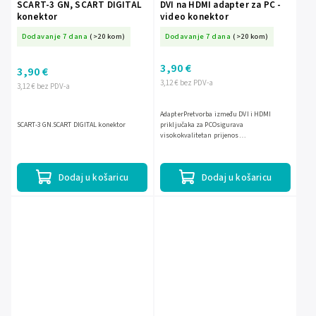
SCART-3 GN, SCART DIGITAL
DVI na HDMI adapter za PC -
konektor
video konektor
Dodavanje 7 dana
(>20 kom)
Dodavanje 7 dana
(>20 kom)
3,90 €
3,90 €
3,12 € bez PDV-a
3,12 € bez PDV-a
AdapterPretvorba između DVI i HDMI
SCART-3 GN.SCART DIGITAL konektor
priključaka za PCOsigurava
visokokvalitetan prijenos
videaJednostavna instalacija bez potrebe
za dodatnim alatimaKompaktan i lagan
dizajn za...
Dodaj u košaricu
Dodaj u košaricu