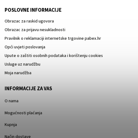
POSLOVNE INFORMACIJE
Obrazac za raskid ugovora
Obrazac za prijavu nesukladnosti
Pravilnik o reklamaciji internetske trgovine pabex.hr
Opći uvjeti poslovanja
Upute o zaštiti osobnih podataka i korištenju cookies
Usluge uz narudžbu
Moja narudžba
INFORMACIJE ZA VAS
O nama
Mogućnosti plaćanja
Kupnja
Način dostave