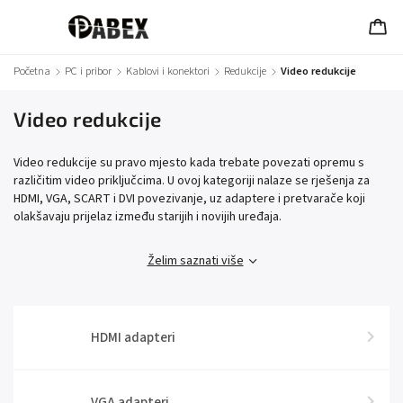
Početna
/
PC i pribor
/
Kablovi i konektori
/
Redukcije
/
Video redukcije
Video redukcije
Video redukcije su pravo mjesto kada trebate povezati opremu s
različitim video priključcima. U ovoj kategoriji nalaze se rješenja za
HDMI, VGA, SCART i DVI povezivanje, uz adaptere i pretvarače koji
olakšavaju prijelaz između starijih i novijih uređaja.
Želim saznati više
HDMI adapteri
VGA adapteri