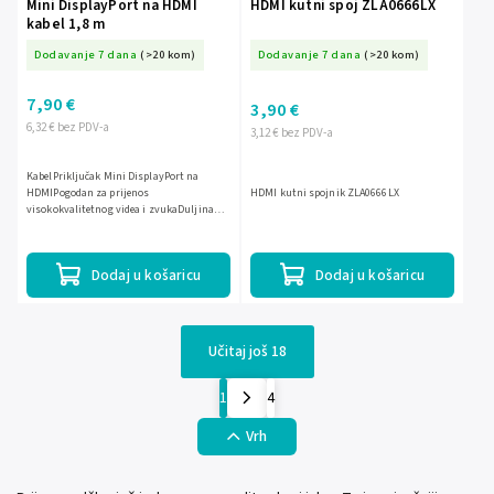
Mini DisplayPort na HDMI
HDMI kutni spoj ZLA0666LX
kabel 1,8 m
Dodavanje 7 dana
(>20 kom)
Dodavanje 7 dana
(>20 kom)
7,90 €
3,90 €
6,32 € bez PDV-a
3,12 € bez PDV-a
KabelPriključak Mini DisplayPort na
HDMIPogodan za prijenos
HDMI kutni spojnik ZLA0666LX
visokokvalitetnog videa i zvukaDuljina
kabela 1,8 m osigurava dovoljnu
fleksibilnostJednostavno povezivanje
uređaja...
Dodaj u košaricu
Dodaj u košaricu
Učitaj još 18
1
4
Vrh