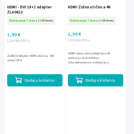
HDMI - DVI 18+1 adapter
HDMI Zidna utičnica 4K
ZLA0613
Dodavanje 7 dana
(>20 kom)
Dodavanje 7 dana
(>20 kom)
1,90 €
1,90 €
1,52 € bez PDV-a
1,52 € bez PDV-a
HDMI zidna utičnicaPodržava 4K
ZLA0613 Adapter HDMI utičnica - DVI
rezoluciju za kvalitetnu
utikač 18+1
slikuJednostavna instalacija u
zidElegantan dizajn koji se uklapa u
interijerOsiguran prijenos signala bez
gubitka kvalitete
Dodaj u košaricu
Dodaj u košaricu