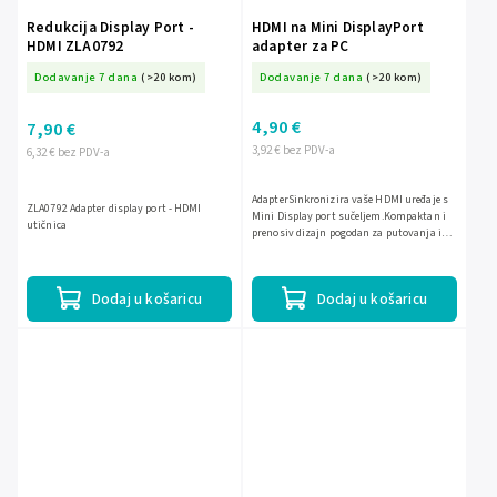
Redukcija Display Port -
HDMI na Mini DisplayPort
HDMI ZLA0792
adapter za PC
Dodavanje 7 dana
(>20 kom)
Dodavanje 7 dana
(>20 kom)
4,90 €
7,90 €
3,92 € bez PDV-a
6,32 € bez PDV-a
AdapterSinkronizira vaše HDMI uređaje s
ZLA0792 Adapter display port - HDMI
Mini Display port sučeljem.Kompaktan i
utičnica
prenosiv dizajn pogodan za putovanja i
svakodnevnu upotrebu.Podržava visoku
rezoluciju za jasnu i...
Dodaj u košaricu
Dodaj u košaricu