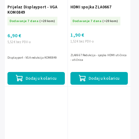
Prijelaz Displayport - VGA
HDMI spojka ZLA0667
KOM0849
Dodavanje 7 dana
(>20 kom)
Dodavanje 7 dana
(>20 kom)
1,90 €
6,90 €
1,52 € bez PDV-a
5,52 € bez PDV-a
ZLA0667 Redukcija - spojka HDMI utičnica
Displayport - VGA redukcija KOM0849
- utičnica
Dodaj u košaricu
Dodaj u košaricu