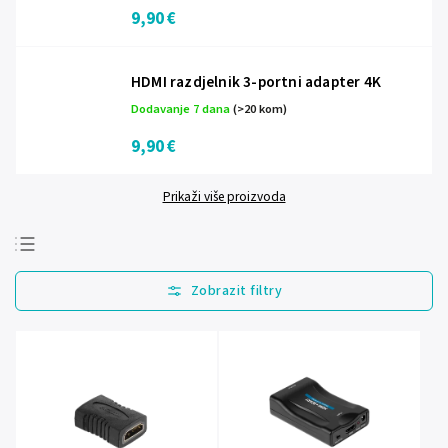
9,90 €
HDMI razdjelnik 3-portni adapter 4K
Dodavanje 7 dana
(>20 kom)
9,90 €
Prikaži više proizvoda
Najprodavanije
Najjeftinije
Najskuplje
Abecedno